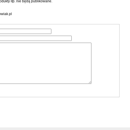
dukty itp. nie będą publikowane.
wiak.pl