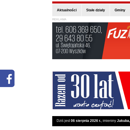
Aktualności
Stałe działy
Gminy
REKLAMA
Dziś jest
06 sierpnia 2026 r.
, imieniny
Jakuba,