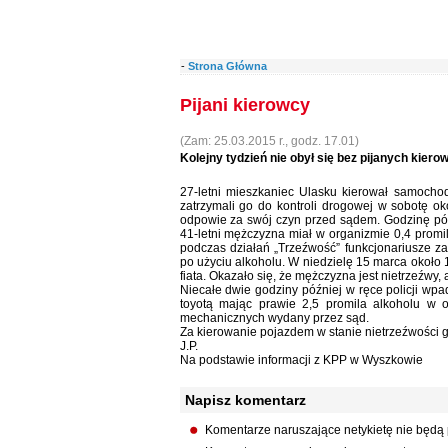
-
Strona Główna
Pijani kierowcy
(Zam: 25.03.2015 r., godz. 17.01)
Kolejny tydzień nie obył się bez pijanych kie
27-letni mieszkaniec Ulasku kierował samocho
zatrzymali go do kontroli drogowej w sobotę o
odpowie za swój czyn przed sądem. Godzinę późn
41-letni mężczyzna miał w organizmie 0,4 promi
podczas działań „Trzeźwość” funkcjonariusze z
po użyciu alkoholu. W niedzielę 15 marca około 
fiata. Okazało się, że mężczyzna jest nietrzeźwy
Niecałe dwie godziny później w ręce policji wpa
toyotą mając prawie 2,5 promila alkoholu w
mechanicznych wydany przez sąd.
Za kierowanie pojazdem w stanie nietrzeźwości gr
J.P.
Na podstawie informacji z KPP w Wyszkowie
Napisz komentarz
Komentarze naruszające netykietę nie będą