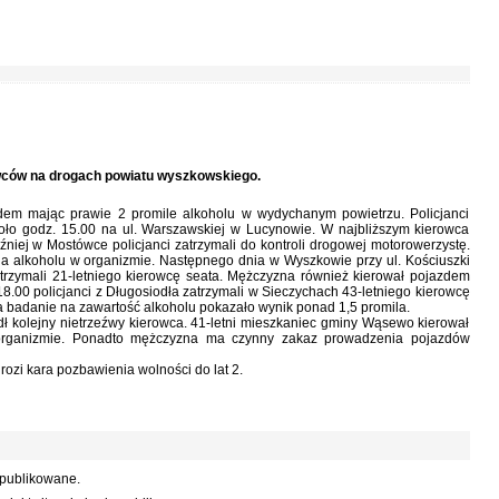
rowców na drogach powiatu wyszkowskiego.
dem mając prawie 2 promile alkoholu w wydychanym powietrzu. Policjanci
koło godz. 15.00 na ul. Warszawskiej w Lucynowie. W najbliższym kierowca
iej w Mostówce policjanci zatrzymali do kontroli drogowej motorowerzystę.
la alkoholu w organizmie. Następnego dnia w Wyszkowie przy ul. Kościuszki
atrzymali 21-letniego kierowcę seata. Mężczyzna również kierował pojazdem
18.00 policjanci z Długosiodła zatrzymali w Sieczychach 43-letniego kierowcę
, a badanie na zawartość alkoholu pokazało wynik ponad 1,5 promila.
dł kolejny nietrzeźwy kierowca. 41-letni mieszkaniec gminy Wąsewo kierował
 organizmie. Ponadto mężczyzna ma czynny zakaz prowadzenia pojazdów
ozi kara pozbawienia wolności do lat 2.
 publikowane.