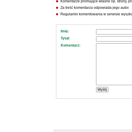
Komentarze promujące własne np. strony, pro
Za treść komentarza odpowiada jego autor.
Regulamin komentowania w serwisie wyszko
Imię:
Tytuł:
Komentarz: