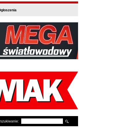
głoszenia
szukiwanie: