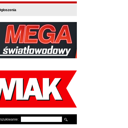
głoszenia
szukiwanie: