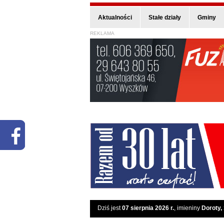
Aktualności
Stałe działy
Gminy
REKLAMA
Dziś jest
07 sierpnia 2026 r.
, imieniny
Doroty,