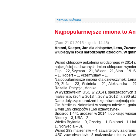
-
Strona Główna
Najpopularniejsze imiona to An
(Zam: 21.01.2015 r., godz. 14.48)
Antoni, Kacper, Jan dla chłopców, Lena, Zuzan
w ubiegłym roku narodzonym dzieciom. W gmin
Wśród chłopców pokolenia urodzonego w 2014 r. 
najczęściej nadawanych imion chłopcom wymienia
Filip – 22, Szymon – 21, Wiktor – 21, Alan – 19. 
– 1, Robert – 1, Przemysław – 1.
Najpopularniejsze imiona dla dziewczynek: Lena –
29, Zofia – 23, Gabriela – 21, Aleksandra – 2
Rozalia, Patrycja, Monika.
W wyszkowskim USC w 2014 r. sporządzonych zos
małżeństw (264 w 2013 r., 267 w 2012 r.), 390 akt
Dane dotyczące urodzeń i zgonów obejmują nie ty
Gin-Medicus. Natomiast w samym mieście i gmini
w tym 199 chłopców i 169 dziewczynek.
Spośród 1 441 urodzeń w 2014 r. do ksiąg wpisany
Niemcy – 3, USA – 2,
Wielka Brytania – 9, Czechy – 1, Białoruś –1, Hol
1, Norwegia – 3).
Wśród 283 małżeństw – 4 zawarte były za granicą
USC zawartych było 8 małżeństw miedzy obywatel