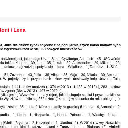
toni i Lena
na, Julia dla dziewczynek to jedne z najpopularniejszych imion nadawanych
ie Wyszków urodziło się 368 nowych mieszkańców.
najwięcej jest, jak podaje Urząd Stanu Cywilnego, Antonich – 45. USC wśród
 także: Kacper – 39, Jan – 35, Jakub – 30, Aleksander – 29, Mikołaj – 23,
Stosunkowo najrzadziej spotyka się imiona – Witaliusz – 1, Tadeusz – 1, Stefan
 51, Zuzanna – 43, Julia – 36, Alicja – 35, Maja – 30, Nikola – 30, Amelia –
0. W pojedynczych przypadkach dziewczynki dostawały imię Urszula, Tola,
tało: 1 441 aktów urodzeń (1 374 w 2013 r., 1 483 w 2012 r.), 283 – aktów
ów zgonu (364 w 2013 r., 407 w 2012 r.).
lko gminę Wyszków, ale cały rejon, jaki obsługuje szpital i prywatna klinika
e Wyszków urodziło się 368 dzieci (14 mniej w stosunku do roku ubiegłego),
ch zostało 35 urodzeń, które nastąpiły za granicą (Ukraina – 9, Armenia – 2,
andia – 1, Liban – 1, Hiszpania – 1, Irlandia Północna – 1, Włochy – 1, Iran –
 (Wielka Brytania – 2, Hiszpania – 1, Ukraina –1). W 2014 r. w wyszkowskim
ami polskimi i cudzoziemcami z Tunezji, Irlandii, Białorusi (2), Algierii,