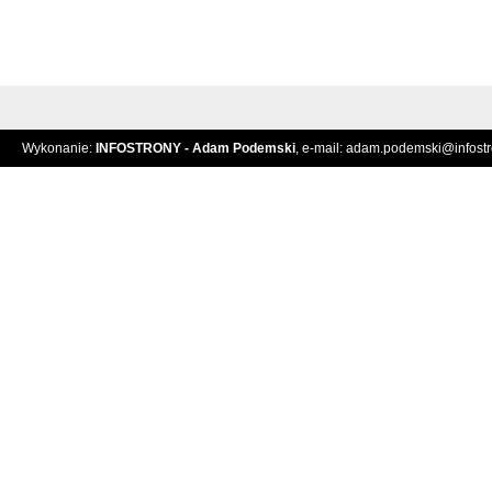
Wykonanie:
INFOSTRONY - Adam Podemski
, e-mail:
adam.podemski@infostro