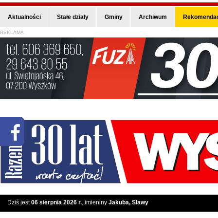
Aktualności
Stałe działy
Gminy
Archiwum
Rekomendac
REKLAMA
Dziś jest
06 sierpnia 2026 r.
, imieniny
Jakuba, Sławy