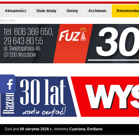
Aktualności
Stałe działy
Gminy
Archiwum
Rekomendac
REKLAMA
Dziś jest
08 sierpnia 2026 r.
, imieniny
Cypriana, Emiliana