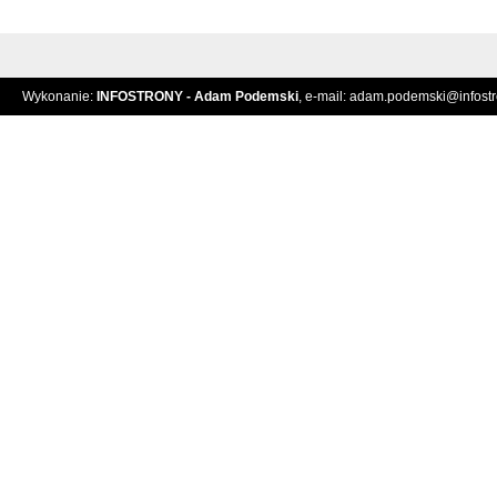
Wykonanie:
INFOSTRONY - Adam Podemski
, e-mail:
adam.podemski@infostro