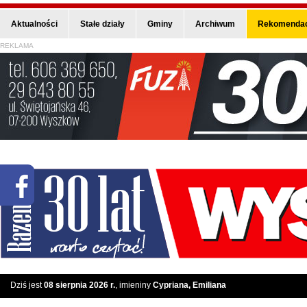
Aktualności
Stałe działy
Gminy
Archiwum
Rekomendac
REKLAMA
Dziś jest
08 sierpnia 2026 r.
, imieniny
Cypriana, Emiliana