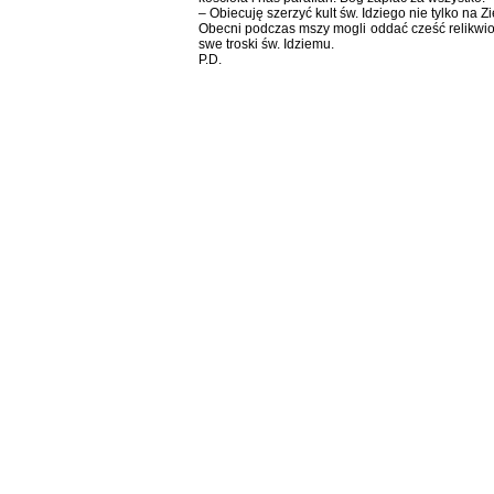
– Obiecuję szerzyć kult św. Idziego nie tylko na 
Obecni podczas mszy mogli oddać cześć relikwiom
swe troski św. Idziemu.
P.D.