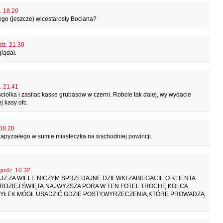
. 18.20
zego (jeszcze) wicestarosty Bociana?
dz. 21.30
lądał.
. 21.41
olka i zasilac kaske grubasow w czerni. Robcie tak dalej, wy wydacie
j kasy ofc.
 08.20
 zapyziałego w sumie miasteczka na wschodniej powincji.
 godz. 10.32
Ż ZA WIELE.NICZYM SPRZEDAJNE DZIEWKI ZABIEGACIE O KLIENTA
ARDZIEJ ŚWIĘTA.NAJWYŻSZA PORA W TEN FOTEL TROCHĘ KOLCA
TYŁEK MÓGŁ USADZIĆ.GDZIE POSTY,WYRZECZENIA,KTÓRE PROWADZĄ