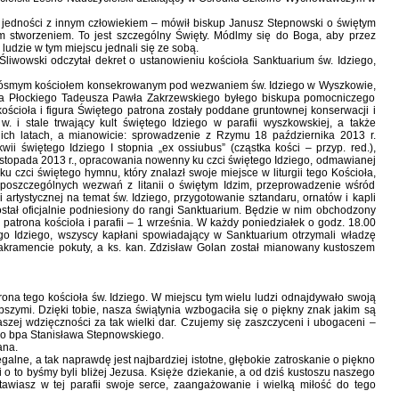
ż w jedności z innym człowiekiem – mówił biskup Janusz Stepnowski o świętym
m stworzeniem. To jest szczególny Święty. Módlmy się do Boga, aby przez
ludzie w tym miejscu jednali się ze sobą.
Śliwowski odczytał dekret o ustanowieniu kościoła Sanktuarium św. Idziego,
st ósmym kościołem konsekrowanym pod wezwaniem św. Idziego w Wyszkowie,
pa Płockiego Tadeusza Pawła Zakrzewskiego byłego biskupa pomocniczego
ościoła i figura Świętego patrona zostały poddane gruntownej konserwacji i
w. i stale trwający kult świętego Idziego w parafii wyszkowskiej, a także
nich latach, a mianowicie: sprowadzenie z Rzymu 18 października 2013 r.
kwii świętego Idziego I stopnia „ex ossiubus” (cząstka kości – przyp. red.),
 listopada 2013 r., opracowania nowenny ku czci świętego Idziego, odmawianej
u czci świętego hymnu, który znalazł swoje miejsce w liturgii tego Kościoła,
poszczególnych wezwań z litanii o świętym Idzim, przeprowadzenie wśród
 artystycznej na temat św. Idziego, przygotowanie sztandaru, ornatów i kapli
 został oficjalnie podniesiony do rangi Sanktuarium. Będzie w nim obchodzony
patrona kościoła i parafii – 1 września. W każdy poniedziałek o godz. 18.00
go Idziego, wszyscy kapłani spowiadający w Sanktuarium otrzymali władzę
kramencie pokuty, a ks. kan. Zdzisław Golan został mianowany kustoszem
ona tego kościoła św. Idziego. W miejscu tym wielu ludzi odnajdywało swoją
epszymi. Dzięki tobie, nasza świątynia wzbogaciła się o piękny znak jakim są
naszej wdzięczności za tak wielki dar. Czujemy się zaszczyceni i ubogaceni –
 do bpa Stanisława Stepnowskiego.
ana.
egalne, a tak naprawdę jest najbardziej istotne, głębokie zatroskanie o piękno
 i o to byśmy byli bliżej Jezusa. Księże dziekanie, a od dziś kustoszu naszego
awiasz w tej parafii swoje serce, zaangażowanie i wielką miłość do tego