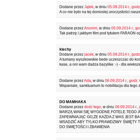
Dodane przez
Jątek
, w dniu
05.09.2014 r., godz
A co nie było na tej donioslej uroczystości nas
Dodane przez
Anonim
, w dniu
05.09.2014 r., go
Tak patrzę i jakbym film pod tytułem FARAON og
klechy
Dodane przez
jacek
, w dniu
05.09.2014 r., godz
A tumany wyszkowskie bede uczeszczac do kosci
kase, a oni wam dadza bazylike :-) - dla wieksze
Dodane przez
Ada
, w dniu
06.09.2014 r., godz.
Wspaniale, sanktuarium to nobilitacja dla tego
DO MAMHAKA
Dodane przez
dość tego
, w dniu
06.09.2014 r.,
MARZĄ WAM SIĘ WYGODNE FOTELE.TEGO JU
ZAPEWNIAJĄC GO,ŻE KAŻDA Z WAS JEST B
WSADZIĆ ABY TYLKO PRAWDZIWY ŚWIĘTY 
DO SWIĘTOŚCI I ZBAWIENIA