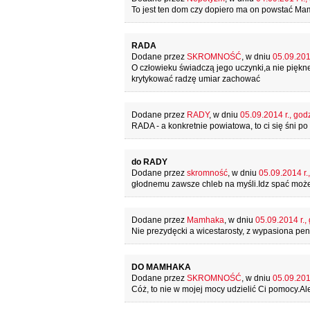
To jest ten dom czy dopiero ma on powstać M
RADA
Dodane przez
SKROMNOŚĆ
, w dniu
05.09.2014
O człowieku świadczą jego uczynki,a nie piękn
krytykować radzę umiar zachować
Dodane przez
RADY
, w dniu
05.09.2014 r., god
RADA - a konkretnie powiatowa, to ci się śni p
do RADY
Dodane przez
skromność
, w dniu
05.09.2014 r.
głodnemu zawsze chleb na myśli.Idz spać może f
Dodane przez
Mamhaka
, w dniu
05.09.2014 r.,
Nie prezydęcki a wicestarosty, z wypasiona pens
DO MAMHAKA
Dodane przez
SKROMNOŚĆ
, w dniu
05.09.2014
Cóż, to nie w mojej mocy udzielić Ci pomocy.Ale