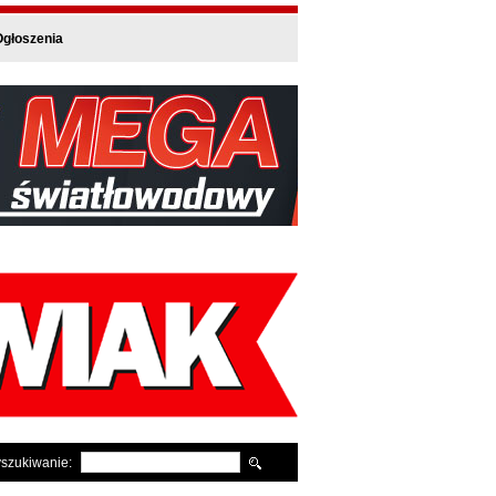
głoszenia
szukiwanie: