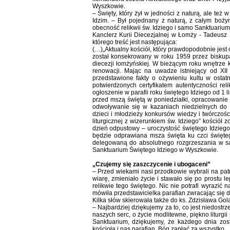
Wyszkowie.
– Święty, który żył w jedności z naturą, ale te
Idzim. – Był pojednany z naturą, z całym boży
obecność relikwii św. Idziego i samo Sanktuarium 
Kanclerz Kurii Diecezjalnej w Łomży - Tadeusz 
którego treść jest następująca:
(…)„Aktualny kościół, który prawdopodobnie je
został konsekrowany w roku 1959 przez bisku
diecezji łomżyńskiej. W bieżącym roku wnętrze k
renowacji. Mając na uwadze istniejący od XII 
przedstawione fakty o ożywieniu kultu w ostat
potwierdzonych certyfikatem autentyczności reli
ogłoszenie w parafii roku świętego Idziego od 1
przed mszą świętą w poniedziałki, opracowanie k
odwoływanie się w kazaniach niedzielnych do 
dzieci i młodzieży konkursów wiedzy i twórczości
liturgicznej z wizerunkiem św. Idziego” kościół
dzień odpustowy – uroczystość świętego Idziego 
będzie odprawiana msza święta ku czci święte
delegowaną do absolutnego rozgrzeszania w sa
Sanktuarium Świętego Idziego w Wyszkowie.
„Czujemy się zaszczycenie i ubogaceni”
– Przed wiekami nasi przodkowie wybrali na patr
wiarę, zmieniało życie i stawało się po prostu l
relikwie tego świętego. Nic nie potrafi wyrazić 
mówiła przedstawicielka parafian zwracając się
Kilka słów skierowała także do ks. Zdzisława Gol
– Najbardziej dziękujemy za to, co jest niedostrz
naszych serc, o życie modlitewne, piękno liturgii
Sanktuarium, dziękujemy, że każdego dnia zost
kościoła i nas parafian. Bóg zapłać za wszystko.