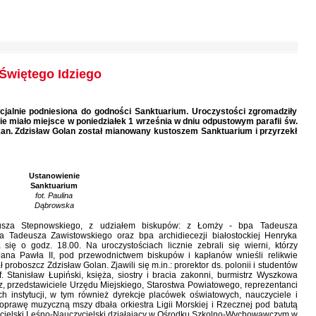
Świętego Idziego
icjalnie podniesiona do godności Sanktuarium. Uroczystości zgromadziły
e miało miejsce w poniedziałek 1 września w dniu odpustowym parafii św.
. kan. Zdzisław Golan został mianowany kustoszem Sanktuarium i przyrzekł
Ustanowienie
Sanktuarium
fot. Paulina
Dąbrowska
sza Stepnowskiego, z udziałem biskupów: z Łomży - bpa Tadeusza
a Tadeusza Zawistowskiego oraz bpa archidiecezji białostockiej Henryka
się o godz. 18.00. Na uroczystościach licznie zebrali się wierni, którzy
Jana Pawła II, pod przewodnictwem biskupów i kapłanów wnieśli relikwie
 proboszcz Zdzisław Golan. Zjawili się m.in.: prorektor ds. polonii i studentów
 Stanisław Łupiński, księża, siostry i bracia zakonni, burmistrz Wyszkowa
, przedstawiciele Urzędu Miejskiego, Starostwa Powiatowego, reprezentanci
żnych instytucji, w tym również dyrekcje placówek oświatowych, nauczyciele i
 oprawę muzyczną mszy dbała orkiestra Ligii Morskiej i Rzecznej pod batutą
cielski Leśno-Nauczycielski działający w Ośrodku Szkolno-Wychowawczym w