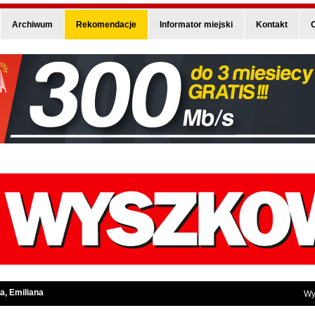
Archiwum
Rekomendacje
Informator miejski
Kontakt
O
a, Emiliana
Wy