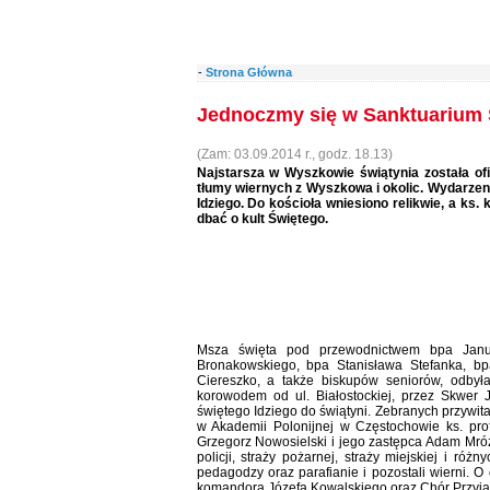
-
Strona Główna
Jednoczmy się w Sanktuarium 
(Zam: 03.09.2014 r., godz. 18.13)
Najstarsza w Wyszkowie świątynia została of
tłumy wiernych z Wyszkowa i okolic. Wydarzeni
Idziego. Do kościoła wniesiono relikwie, a ks
dbać o kult Świętego.
Msza święta pod przewodnictwem bpa Janu
Bronakowskiego, bpa Stanisława Stefanka, bp
Ciereszko, a także biskupów seniorów, odbyła 
korowodem od ul. Białostockiej, przez Skwer 
świętego Idziego do świątyni. Zebranych przywitał
w Akademii Polonijnej w Częstochowie ks. prof.
Grzegorz Nowosielski i jego zastępca Adam Mróz
policji, straży pożarnej, straży miejskiej i ró
pedagodzy oraz parafianie i pozostali wierni. O
komandora Józefa Kowalskiego oraz Chór Przyja