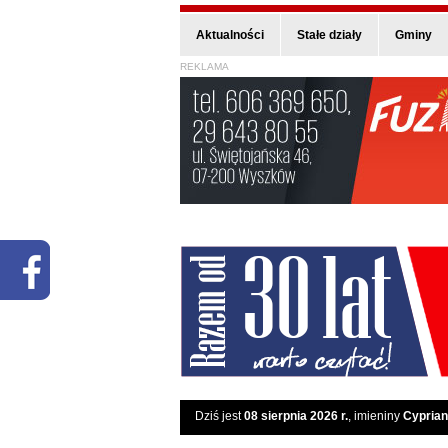
Aktualności
Stałe działy
Gminy
REKLAMA
Dziś jest
08 sierpnia 2026 r.
, imieniny
Cyprian