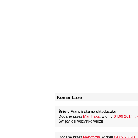
Komentarze
Śnięty Franciszku na składaczku
Dodane przez
Mamhaka
, w dniu
04.09.2014 r.,
Święty Idzi wszystko widzi!
Dodane przez
Nepotyzm
, w dniu
04.09.2014 r.,