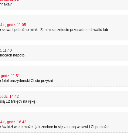
amhaka?
 r., godz. 11.05
e słowa i pobożne minki. Zanim zaczniecie przesadnie chwalić lub
z. 11.40
o nocach nepoto.
, godz. 11.51
otel prezydencki Ci się przyśni.
 godz. 14.42
ją 12 tysięcy na rękę.
 r., godz. 16.43
 św Idzi wiele może i jak zechce to się za tobą wstawi i Ci pomoże.