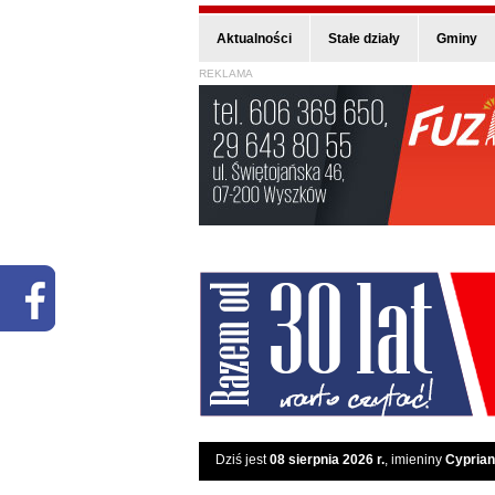
Aktualności
Stałe działy
Gminy
REKLAMA
Dziś jest
08 sierpnia 2026 r.
, imieniny
Cyprian