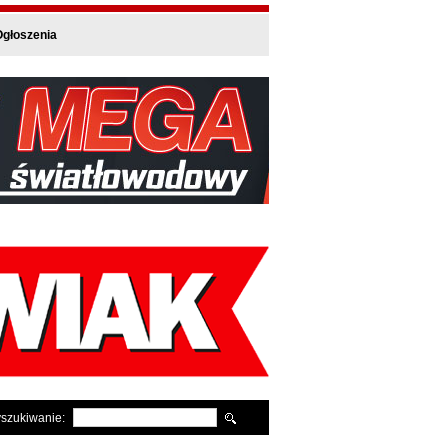
głoszenia
szukiwanie: