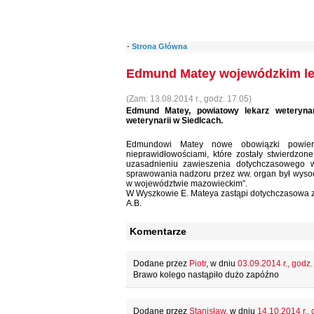
-
Strona Główna
Edmund Matey wojewódzkim lek
(Zam: 13.08.2014 r., godz. 17.05)
Edmund Matey, powiatowy lekarz weterynar
weterynarii w Siedlcach.
Edmundowi Matey nowe obowiązki powierz
nieprawidłowościami, które zostały stwierd
uzasadnieniu zawieszenia dotychczasowego w
sprawowania nadzoru przez ww. organ był wysoc
w województwie mazowieckim”.
W Wyszkowie E. Mateya zastąpi dotychczasowa za
A.B.
Komentarze
Dodane przez
Piotr
, w dniu
03.09.2014 r., godz.
Brawo kolego nastąpiło dużo zapóźno
Dodane przez
Stanisław
, w dniu
14.10.2014 r., 