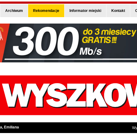
Archiwum
Rekomendacje
Informator miejski
Kontakt
O
a, Emiliana
Wy