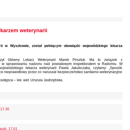
arzem weterynarii
ii w Wyszkowie, został pełniącym obowiązki wojewódzkiego lekarza
ył Główny Lekarz Weterynarii Marek Pirsztuk. Ma to związek z
zone w sprawowaniu nadzoru nad powiatowym inspektoratem w Radomiu. W
ojewódzkiego lekarza weterynarii Pawła Jakubczaka, czytamy: „Sposób
e nieprawidłowy przez co naruszał bezpieczeństwo sanitarno-weterynaryjne
stępca – lek. wet. Urszula Jastrzębska.
 17.30
godz. 17.01