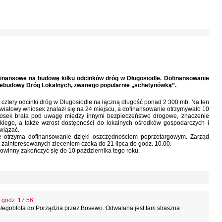
inansowe na budowę kilku odcinków dróg w Długosiodle. Dofinansowanie
ebudowy Dróg Lokalnych, zwanego popularnie „schetynówką”.
 cztery odcinki dróg w Długosiodle na łączną długość ponad 2 300 mb. Na ten
wiatowy wniosek znalazł się na 24 miejscu, a dofinansowanie otrzymywało 10
niosek brała pod uwagę między innymi bezpieczeństwo drogowe, znaczenie
kiego, a także wzrost dostępności do lokalnych ośrodków gospodarczych i
 wiązać.
le otrzyma dofinansowanie dzięki oszczędnościom poprzetargowym. Zarząd
w zainteresowanych zleceniem czeka do 21 lipca do godz. 10.00.
owinny zakończyć się do 10 października tego roku.
, godz. 17.56
iałegobłota do Porządzia przez Bosewo. Odwalana jest tam straszna