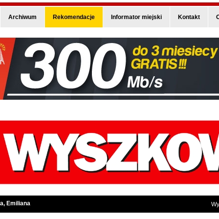
Archiwum
Rekomendacje
Informator miejski
Kontakt
O
a, Emiliana
Wy