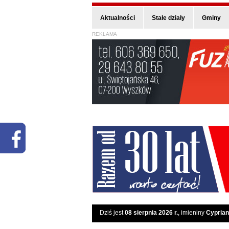
Aktualności
Stałe działy
Gminy
REKLAMA
Dziś jest
08 sierpnia 2026 r.
, imieniny
Cyprian