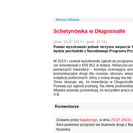
-
Strona Główna
Schetynówka w Długosiodle
(Zam: 24.07.2014 r., godz. 18.18)
Powiat wyszkowski jednak otrzyma wsparcie f
będzie pochodziło z Narodowego Programu Prz
W 2013 r. powiat wyszkowski zgłosił do programu
cel wnioskował o 659 852 zł dotacji. Wówczas po
pierwszych inwestycji – komisja oceniająca w
komunikacyjne drogi dla rozwoju obszaru wiejs
instytucji publicznych, który z nową drogą ma się
Teraz okazuje się, że inwestycja w Długosiod
Powiatu już ogłosił przetarg. Na oferty podmiotó
Władze powiatu przewidują, że wszystkie prace p
A.B.
Komentarze
Dodane przez
bajabongo
, w dniu
25.07.2014 r.
Ktoś powinien przyjrzeć sie budowie drogi z B
fuszerka.