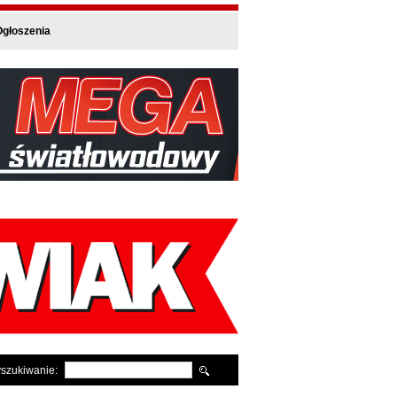
głoszenia
szukiwanie: