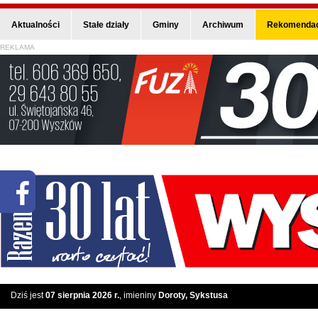
Aktualności
Stałe działy
Gminy
Archiwum
Rekomendac
REKLAMA
Dziś jest
07 sierpnia 2026 r.
, imieniny
Doroty, Sykstusa