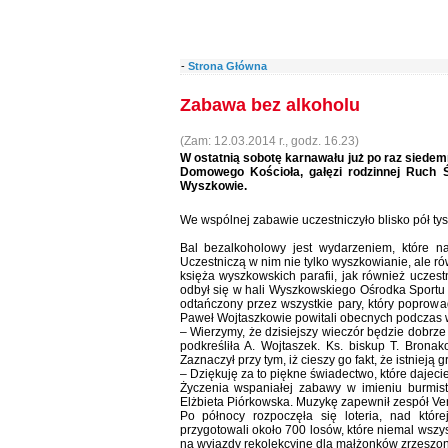
-
Strona Główna
Zabawa bez alkoholu
(Zam: 12.03.2014 r., godz. 16.23)
W ostatnią sobotę karnawału już po raz siede
Domowego Kościoła, gałęzi rodzinnej Ruch Św
Wyszkowie.
We wspólnej zabawie uczestniczyło blisko pół tys
Bal bezalkoholowy jest wydarzeniem, które n
Uczestniczą w nim nie tylko wyszkowianie, ale r
księża wyszkowskich parafii, jak również uczest
odbył się w hali Wyszkowskiego Ośrodka Sportu i
odtańczony przez wszystkie pary, który poprowad
Paweł Wojtaszkowie powitali obecnych podczas 
– Wierzymy, że dzisiejszy wieczór będzie dobr
podkreśliła A. Wojtaszek. Ks. biskup T. Brona
Zaznaczył przy tym, iż cieszy go fakt, że istnieją
– Dziękuję za to piękne świadectwo, które dajeci
Życzenia wspaniałej zabawy w imieniu burmis
Elżbieta Piórkowska. Muzykę zapewnił zespół Ve
Po północy rozpoczęła się loteria, nad które
przygotowali około 700 losów, które niemal wszy
na wyjazdy rekolekcyjne dla małżonków zrzeszo