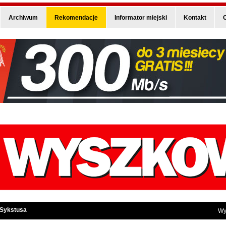
Archiwum
Rekomendacje
Informator miejski
Kontakt
O
 Sykstusa
Wy