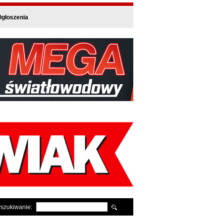
głoszenia
szukiwanie: