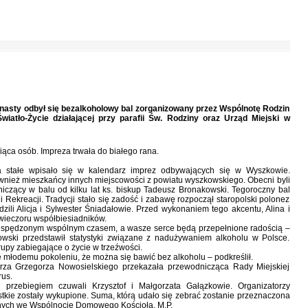
mnasty odbył się bezalkoholowy bal zorganizowany przez Wspólnotę Rodzin
iatło-Życie działającej przy parafii Św. Rodziny oraz Urząd Miejski w
iąca osób. Impreza trwała do białego rana.
a stałe wpisało się w kalendarz imprez odbywających się w Wyszkowie.
ównież mieszkańcy innych miejscowości z powiatu wyszkowskiego. Obecni byli
niczący w balu od kilku lat ks. biskup Tadeusz Bronakowski. Tegoroczny bal
 Rekreacji. Tradycji stało się zadość i zabawę rozpoczął staropolski polonez
zili Alicja i Sylwester Śniadałowie. Przed wykonaniem tego akcentu, Alina i
wieczoru współbiesiadników.
ze spędzonym wspólnym czasem, a wasze serce będą przepełnione radością –
kowski przedstawił statystyki związane z nadużywaniem alkoholu w Polsce.
 grupy zabiegające o życie w trzeźwości.
e młodemu pokoleniu, że można się bawić bez alkoholu – podkreślił.
trza Grzegorza Nowosielskiego przekazała przewodnicząca Rady Miejskiej
rus.
j przebiegiem czuwali Krzysztof i Małgorzata Gałązkowie. Organizatorzy
stkie zostały wykupione. Suma, którą udało się zebrać zostanie przeznaczona
nych we Wspólnocie Domowego Kościoła. M.P.