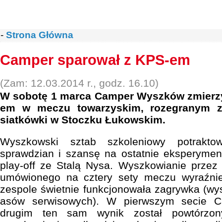
-
Strona Główna
Camper sparował z KPS-em
(Zam: 12.03.2014 r., godz. 16.10)
W sobotę 1 marca Camper Wyszków zmierzył
em w meczu towarzyskim, rozegranym z o
siatkówki w Stoczku Łukowskim.
Wyszkowski sztab szkoleniowy potrakto
sprawdzian i szansę na ostatnie eksperymen
play-off ze Stalą Nysa. Wyszkowianie prze
umówionego na cztery sety meczu wyraźni
zespole świetnie funkcjonowała zagrywka (wy
asów serwisowych). W pierwszym secie C
drugim ten sam wynik został powtórzony