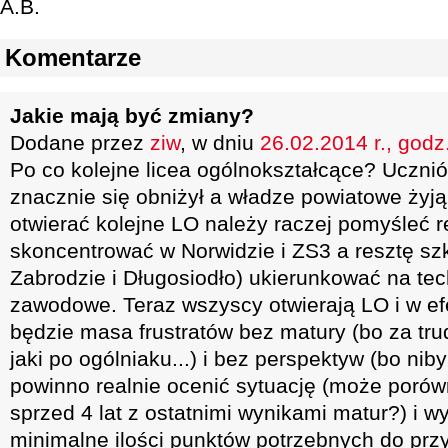
A.B.
Komentarze
Jakie mają być zmiany?
Dodane przez
ziw
, w dniu
26.02.2014 r., godz
Po co kolejne licea ogólnokształcące? Uczni
znacznie się obniżył a władze powiatowe żyją
otwierać kolejne LO należy raczej pomyśleć re
skoncentrować w Norwidzie i ZS3 a resztę sz
Zabrodzie i Długosiodło) ukierunkować na tec
zawodowe. Teraz wszyscy otwierają LO i w efe
będzie masa frustratów bez matury (bo za tru
jaki po ogólniaku...) i bez perspektyw (bo niby 
powinno realnie ocenić sytuację (może porówn
sprzed 4 lat z ostatnimi wynikami matur?) i 
minimalne ilości punktów potrzebnych do przy