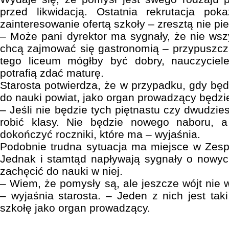
przed likwidacją. Ostatnia rekrutacja pok
zainteresowanie ofertą szkoły – zresztą nie pie
– Może pani dyrektor ma sygnały, że nie wszy
chcą zajmować się gastronomią – przypuszcz
tego liceum mógłby być dobry, nauczyciele
potrafią zdać maturę.
Starosta potwierdza, że w przypadku, gdy będ
do nauki powiat, jako organ prowadzący będzi
– Jeśli nie będzie tych piętnastu czy dwudzie
robić klasy. Nie będzie nowego naboru, a
dokończyć roczniki, które ma – wyjaśnia.
Podobnie trudna sytuacja ma miejsce w Zesp
Jednak i stamtąd napływają sygnały o nowyc
zachęcić do nauki w niej.
– Wiem, że pomysły są, ale jeszcze wójt nie 
– wyjaśnia starosta. – Jeden z nich jest tak
szkołę jako organ prowadzący.