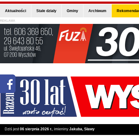
Aktualności
Stałe działy
Gminy
Archiwum
Rekomendac
REKLAMA
Dziś jest
06 sierpnia 2026 r.
, imieniny
Jakuba, Sławy