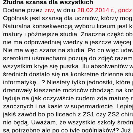
Złudna szansa dla wszystkich
Dodane przez
ziw
, w dniu
28.02.2014 r., godz
Ogólniak jest szansą dla uczniów, którzy mogą
Naturalna konsekwencją wyboru liceum jest 
matury i późniejsze studia. Znaczna część o
nie ma odpowiedniej wiedzy a jeszcze więcej 
Nie ma więc szans na studia. Po co więc uda
szerokimi uśmiechami pozują do zdjęć razem 
wszystkim kryje się pustka. Ilu absolwentów
średnich dostało się na konkretne dzienne st
informatykę...? Niestety tylko jednostki, które 
drenowały kieszenie rodziców chodząc na kor
ląduje na (jak oczywiście cudem zda maturę
zaocznych i na kasie w supermarkecie. Lepiej
jakiś zawód bo po liceach z ZS1 czy ZS2 chi
nie będą. Uważam, że wszystkie szkoły śred
są potrzebne ale po co tyle ogólniaków!? Już 