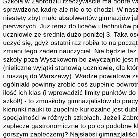
Szkoła w Zabrodziu rzeczywiście ma dobre wa
sprawdzoną kadrę ale nie o to chodzi. W nas
niestety zbyt mało absolwentów gimnazjów jak
pierwszych. Już teraz do liceów i techników 
uczniowie ze średnią dużo poniżej 3. Taka os
uczyć się, gdyż ostatni raz robiła to na pocz
zmieni tego żaden nauczyciel. Nie będzie też
szkoły poza Wyszkowem bo zwyczajnie jest na
(nieliczne wyjątki stanowią uczniowie, dla któ
i ruszają do Warszawy). Władze powiatowe za
ogólniaki powinny zrobić coś zupełnie odwrot
ilość ich klas (i wprowadzić limity punktów 
szkół!) - to zmusiłoby gimnazjalistów do pracy
kierunki nauki to zupełnie kuriozalne jest du
specjalności w różnych szkołach. Jeżeli Zab
zaplecze gastronomiczne to po co podobne k
gorszym zapleczem)? Najsłabsi gimnazjaliśc