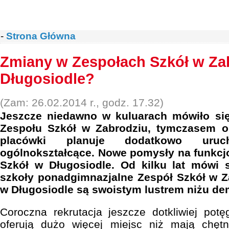
-
Strona Główna
Zmiany w Zespołach Szkół w Zab
Długosiodle?
(Zam: 26.02.2014 r., godz. 17.32)
Jeszcze niedawno w kuluarach mówiło si
Zespołu Szkół w Zabrodziu, tymczasem ok
placówki planuje dodatkowo uru
ogólnokształcące. Nowe pomysły na funkcj
Szkół w Długosiodle. Od kilku lat mówi 
szkoły ponadgimnazjalne Zespół Szkół w Z
w Długosiodle są swoistym lustrem niżu de
Coroczna rekrutacja jeszcze dotkliwiej pot
oferują dużo więcej miejsc niż mają chęt