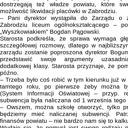
dostrzegają też władze powiatu, które s
możliwość likwidacji placówki w Zabrodziu.
– Pani dyrektor wystąpiła do Zarządu o
Zabrodziu liceum ogólnokształcącego – p
„Wyszkowiakiem” Bogdan Pągowski.
Starosta podkreśla, że sprawa wymaga głę
szczegółowej rozmowy, dlatego w najbliższy
zarządu zostanie poproszona dyrektor Bogum
przedstawić swoje argumenty uzasadni
dodatkowej klasy. Starosta przyznaje, że pom
późno.
– Trzeba było coś robić w tym kierunku już w
tamtego roku, po pierwsze żeby można b
(System Informacji Oświatowej – przyp. r
subwencja była naliczana od 1 września tego 
– Owszem, można szkołę otworzyć, tylko pr
będziemy mieć naliczanej subwencji. Pat
finansów powiatu – nie bardzo nam się to kalku
Wydaje się, że pomysł jest swego rodzaju p