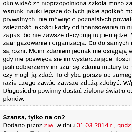
oko widać że nieprzepełniona szkoła może z
warunki nauki lepsze do tych jakie spotkać 
prywatnych, nie mówiąc o pozostałych powiat
zależność jakości kadry od finansowania to n
zapas, bo nie zawsze decydują tu pieniądze.
zaangażowanie i organizacja. Co do samych 
są różni. Moim zdaniem jednak nie osiągają 
gdy nie poświęca się im wystarczającej ilośc
jeśli odbierzemy im szansę zdania matury to 
czy mogli ją zdać. To chyba gorsze od same
razie czego zawód zawsze zdążą zdobyć. W/g
Długosiodło powinny dostać zielone światło o
planów.
Szansa, tylko na co?
Dodane przez
ziw
, w dniu
01.03.2014 r., godz