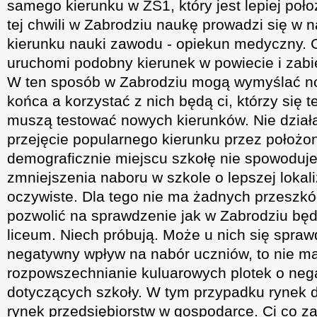
samego kierunku w ZS1, który jest lepiej poł
tej chwili w Zabrodziu naukę prowadzi się w
kierunku nauki zawodu - opiekun medyczny. C
uruchomi podobny kierunek w powiecie i zabi
W ten sposób w Zabrodziu mogą wymyślać n
końca a korzystać z nich będą ci, którzy się t
muszą testować nowych kierunków. Nie działa 
przejęcie popularnego kierunku przez położo
demograficznie miejscu szkołę nie spowoduj
zmniejszenia naboru w szkole o lepszej lokali
oczywiste. Dla tego nie ma żadnych przeszk
pozwolić na sprawdzenie jak w Zabrodziu będ
liceum. Niech próbują. Może u nich się sprawd
negatywny wpływ na nabór uczniów, to nie ma
rozpowszechnianie kuluarowych plotek o ne
dotyczących szkoły. W tym przypadku rynek d
rynek przedsiębiorstw w gospodarce. Ci co za