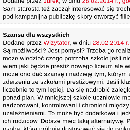
Dodane przez
Jurek
, w dniu
28.02.2014 r., go
Sam starosta też zaczął interesować się troc
pod kampanijna publiczkę skory otworzyć fili
Szansa dla wszystkich
Dodane przez
Wizytator
, w dniu
28.02.2014 r.
Są możliwości? Jest pomysł? Trzeba go realiz
może wiedzieć czego potrzeba szkole jeśli ni
wiem jaki będzie prestiż nowego liceum ale 
może ono dać szansę i nadzieję tym, którym 
zderzeniu ze szkołami prestiżowymi. Jeśli kl
liczebnie to tym lepiej. Da się nadrobić zaleg
ponad plan. W mniejszej szkole uczniowie mo
nadzorowani, kontrolowani i chronieni między
uzależnieniami. To może być dodatkowa i jed
ich rodziców. Dobrze mieć taką alternatywę.
osobę, która próbuje dostosować się do rynku