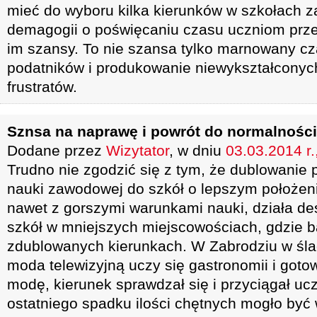
mieć do wyboru kilka kierunków w szkołach 
demagogii o poświęcaniu czasu uczniom przez
im szansy. To nie szansa tylko marnowany cz
podatników i produkowanie niewykształconyc
frustratów.
Sznsa na naprawę i powrót do normalności
Dodane przez
Wizytator
, w dniu
03.03.2014 r.
Trudno nie zgodzić się z tym, że dublowanie
nauki zawodowej do szkół o lepszym położen
nawet z gorszymi warunkami nauki, działa de
szkół w mniejszych miejscowościach, gdzie 
zdublowanych kierunkach. W Zabrodziu w śla
moda telewizyjną uczy się gastronomii i goto
modę, kierunek sprawdzał się i przyciągał u
ostatniego spadku ilości chętnych mogło być 