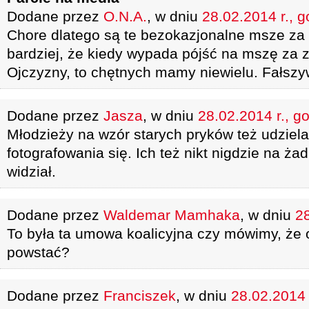
Dodane przez
O.N.A.
, w dniu
28.02.2014 r., g
Chore dlatego są te bezokazjonalne msze za
bardziej, że kiedy wypada pójść na mszę za
Ojczyzny, to chętnych mamy niewielu. Fałszyw
Dodane przez
Jasza
, w dniu
28.02.2014 r., g
Młodzieży na wzór starych pryków też udziela
fotografowania się. Ich też nikt nigdzie na ż
widział.
Dodane przez
Waldemar Mamhaka
, w dniu
28
To była ta umowa koalicyjna czy mówimy, że
powstać?
Dodane przez
Franciszek
, w dniu
28.02.2014 