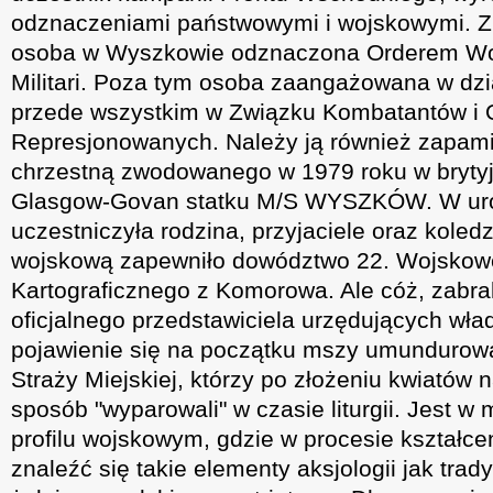
odznaczeniami państwowymi i wojskowymi. Z
osoba w Wyszkowie odznaczona Orderem Woj
Militari. Poza tym osoba zaangażowana w dzi
przede wszystkim w Związku Kombatantów i
Represjonowanych. Należy ją również zapami
chrzestną zwodowanego w 1979 roku w brytyjs
Glasgow-Govan statku M/S WYSZKÓW. W uro
uczestniczyła rodzina, przyjaciele oraz koled
wojskową zapewniło dowództwo 22. Wojsko
Kartograficznego z Komorowa. Ale cóż, zabra
oficjalnego przedstawiciela urzędujących wła
pojawienie się na początku mszy umundurow
Straży Miejskiej, którzy po złożeniu kwiatów 
sposób "wyparowali" w czasie liturgii. Jest w 
profilu wojskowym, gdzie w procesie kształce
znaleźć się takie elementy aksjologii jak tra