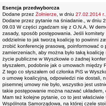
Esencja przedwyborcza
Dodane przez
Żołnierze
, w dniu
27.02.2014 r.
Dodane przez pytanie na śniadanie., w dniu 2
09.03 W części zgadzam się z O.N.A. W dem
zasady, sposób postępowania. Jeśli komitety
oddzielnie to jak tworzą koalicję to powinni
zrobić konferencję prasową, poinformować o p
zamierzeniach, aby można było taką koalicję 
życie publiczne w Wyszkowie o żadnej konfer
słyszałem, podobnie jak o umowach między P
Z tego co słyszałem od członka PiS w Wyszko
o umowę koalicyjną, odpowiedzi nie dostali, n
pisemnej umowy nie było, wszystko jest ustnie
takie postępowanie można nazwać układem, c
Mam też kolejne pytanie, co to jest właściwi
Wspólnota Samorządowa, na której czele stoi