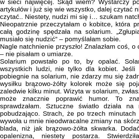
w sieci najwięcej. Skąd wiem? Wystarczy po
artykułów i już się wie wszystko, dalej czytać n
czytać.. Niestety, nudzi mi się i… szukam natc
Nieopatrznie przeczytałam o kobitce, która pr
całą godzinę spędzała na solarium. „Zgłupi
musiało się nudzić” – pomyślałam sobie.
Nagle natchnienie przyszło! Znalazłam coś, o
– nie pisałam o umiarze.
Solarium powstało po to, by opalać. Solar
wszystkich ludzi, nie tylko dla kobiet. Jeśli
pobiegnie na solarium, nie zdarzy mu się ża
wysiłku brązowo-żółty kolorek może się po
zaledwie kilku minut. Wizyta w solarium, zwła
może znacznie poprawić humor. To zna
sprawdzałam. Sztuczne światło działa na 
pobudzająco. Strach, że po trzech minutach
wywoła u mnie nieodwracalne zmiany na skórze
blada, niż jak brązowo-żółta skwarka. Doda
opalenizna, niestety postarza. Stwierdzi