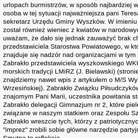
urlopach burmistrzów, w sposób najbardziej 
osoba w tej sytuacji najważniejsza pani Tere
sekretarz Urzędu Gminy Wyszków. W imieniu 
został również wieniec z kwiatów w narodowy
uważam, że dało się jednak zauważyć brak c
przedstawiciela Starostwa Powiatowego, w k
znajduje się nadzór nad organizacjami w tym
Zabrakło przedstawiciela wyszkowskiego WKU
morskich tradycji LMiRZ (J. Bielawski) (stroni
znajdziemy nawet wpis z artykułem o M/S Wy
Wrzesińskiej). Zabrakło Związku Piłsudczyk
znajomym Pani Marii, uczestnika powitania st
Zabrakło delegacji Gimnazjum nr 2, które pie
związane w naszym statkiem oraz Zespołu Szk
Zabrakło wreszcie tych, którzy z patriotyczn
"imprez" zrobili sobie główne narzędzie partyj
Smutna to refleksja