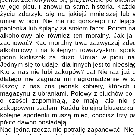
w jego picu. I znowu ta sama historia. Każ
życiu zdarzyło się na jakiejś mniejszej lub 
umiar w picu. Nie ma nic gorszego niż lejąc
panienka lub śpiący za stołem facet. Potem nas
alkoholowy ale również ten moralny. Jak j
zachować? Kac moralny trwa zazwyczaj zdec
alkoholowy i na kolejnym towarzyskim spot
jeden kieliszek za dużo. Umiar w piciu n
Jednym się to udaje, dla innych jest to nieosią
Kto z nas nie lubi zakupów? Ja! Nie raz już
dlatego nie zagraża mi nagromadzenie w s
Każdy z nas zna jednak kobiety, których g
magazynu z ubraniami. Połowy z ciuchów co 
o części zapominają, że mają, ale nie 
zakupowym szałem. Każda kolejna bluzeczka 
kolejne spodenki muszą mieć, chociaż trzy 
półce dawno posiadają.
Nad jedną rzeczą nie potrafię zapanować. Nie