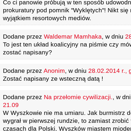
Co ci panowie próbują w ten sposób udowodn
prokuratury pod pomnik "Wyklętych"! Nikt się 
wyjątkiem resortowych mediów.
Dodane przez
Waldemar Mamhaka
, w dniu
28
To jest ten układ koalicyjny na piśmie czy m
zostać napisany?
Dodane przez
Anonim
, w dniu
28.02.2014 r., 
Zostać napisany ze wsteczną datą !
Dodane przez
Na przełomie cywilizacji.
, w dn
21.09
W Wyszkowie nie ma umiaru. Jak burmistrz do
wygrał w pierwszej rundzie, to zamiast zrobi
czasach dla Polski, Wyszków miastem miode