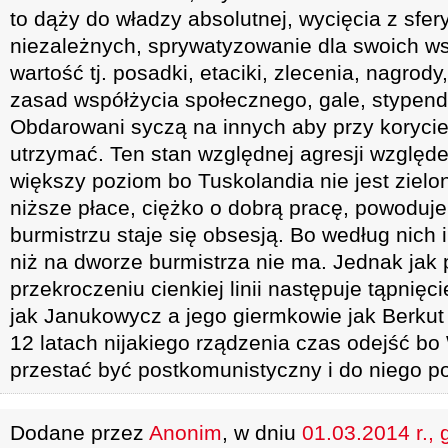
to dąży do władzy absolutnej, wycięcia z sfer
niezależnych, sprywatyzowanie dla swoich w
wartość tj. posadki, etaciki, zlecenia, nagrod
zasad współżycia społecznego, gale, stypendi
Obdarowani syczą na innych aby przy korycie 
utrzymać. Ten stan względnej agresji względ
większy poziom bo Tuskolandia nie jest zielo
niższe płace, ciężko o dobrą pracę, powoduje
burmistrzu staje się obsesją. Bo według nich
niż na dworze burmistrza nie ma. Jednak jak 
przekroczeniu cienkiej linii następuje tąpnięc
jak Janukowycz a jego giermkowie jak Berkut
12 latach nijakiego rządzenia czas odejść b
przestać być postkomunistyczny i do niego pow
Dodane przez
Anonim
, w dniu
01.03.2014 r., 