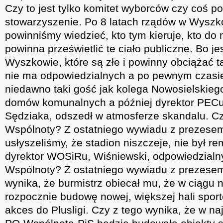
Czy to jest tylko komitet wyborców czy coś p
stowarzyszenie. Po 8 latach rządów w Wyszkow
powinniśmy wiedzieć, kto tym kieruje, kto do 
powinna prześwietlić te ciało publiczne. Bo je
Wyszkowie, które są złe i powinny obciążać tą
nie ma odpowiedzialnych a po pewnym czasie
niedawno taki gość jak kolega Nowosielskiego
domów komunalnych a później dyrektor PECu
Sędziaka, odszedł w atmosferze skandalu. Cz
Wspólnoty? Z ostatniego wywiadu z prezes
usłyszeliśmy, że stadion niszczeje, nie był 
dyrektor WOSiRu, Wiśniewski, odpowiedzialny
Wspólnoty? Z ostatniego wywiadu z prezesem
wynika, że burmistrz obiecał mu, że w ciągu n
rozpocznie budowę nowej, większej hali sport
akces do Plusligi. Czy z tego wynika, że w na