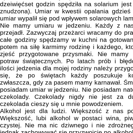
dzeiwięćset godzin spędziła na solarium jes
znudzona). Umiar w kwestii opalania gdzieś 
umiar wypalił się pod wpływem solarowych lam
Nie mamy umiaru w jedzeniu. Każdy z nas
przejadł. Zazwyczaj przeżarci wracamy do pra
całe godziny spędzamy w kuchni na gotowani
potem na siłę karmimy rodzinę i każdego, kt
zjeść przygotowane przysmaki. Nie mamy 
potraw świątecznych. Po latach prób i błęd
ilości jedzenia dla mojej rodziny należy przy
się, że po świętach każdy poszukuje kol
zwłaszcza, gdy za pasem mamy karnawał. Śmi
posiadam umiar w jedzeniu. Nie posiadam nat
czekolady. Czekolady nigdy nie jest za d
czekolada cieszy się u mnie powodzeniem.
Alkohol jest dla ludzi. Większość z nas 
Większość, lubi alkohol w postaci wina, pi
czystej. Nie ma nic dziwnego i nie zdrożne
jednak zachowywać się przyzwoicie po alkohol