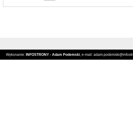
Wykonanie:
INFOSTRONY - Adam Podemski
, e-mail:
adam.podemski@infostro