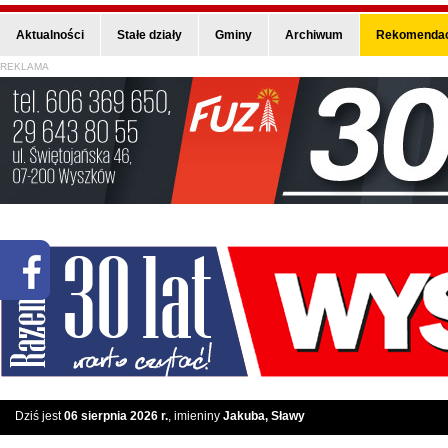
Aktualności
Stałe działy
Gminy
Archiwum
Rekomendac
REKLAMA
Dziś jest
06 sierpnia 2026 r.
, imieniny
Jakuba, Sławy