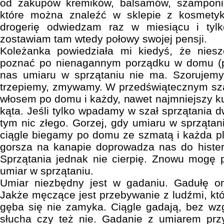
od zakupów kremików, balsamów, szamponi
które można znaleźć w sklepie z kosmety
drogerię odwiedzam raz w miesiącu i tylko
zostawiam tam wtedy połowy swojej pensji.
Koleżanka powiedziała mi kiedyś, że nies
poznać po nienagannym porządku w domu (pi
nas umiaru w sprzątaniu nie ma. Szorujemy
trzepiemy, zmywamy. W przedświątecznym sz
włosem po domu i każdy, nawet najmniejszy 
kąta. Jeśli tylko wpadamy w szał sprzątania 
tym nic złego. Gorzej, gdy umiaru w sprzątan
ciągle biegamy po domu ze szmatą i każda p
gorsza na kanapie doprowadza nas do histerii
Sprzątania jednak nie cierpię. Znowu mogę 
umiar w sprzątaniu.
Umiar niezbędny jest w gadaniu. Gadułę o
Jakże męczące jest przebywanie z ludźmi, kt
gęba się nie zamyka. Ciągle gadają, bez wzg
słucha czy też nie. Gadanie z umiarem pr