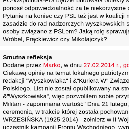
PO-Wspólnota-PiS będzie budowała obiekty s
ponosił odpowiedzialność za te niekorzystne 
Pytanie na koniec czy PSL też jest w koalicji m
zasadzie do rad nadzorczych wyszkowskich 
osoby związane z PSLem? Jaką rolę sprawuj
Wróbel, Frąckiewicz czy Mikołajczyk?
Smutna refleksja
Dodane przez
Marko
, w dniu
27.02.2014 r., g
Ciekawą opinię na temat lokalnego patriotyzm
redakcji "Wyszkowiaka" i &"Kuriera W" Związ
Polskiego. List nie został opublikowany na str
&"Wyszkowiaka", więc pozwoliłem sobie przytoc
Militari - zapomniana wartość" Dnia 21 lutego
ceremonia, w trakcie której została pochowa
WRZESIŃSKA (1925-2014) - żołnierz w II Woj
uczestnik kampanii Frontu Wschodniego, wyr