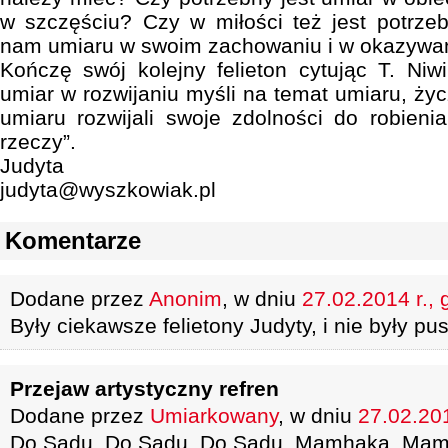
w szczęściu? Czy w miłości też jest potrze
nam umiaru w swoim zachowaniu i w okazywan
Kończę swój kolejny felieton cytując T. Ni
umiar w rozwijaniu myśli na temat umiaru, ży
umiaru rozwijali swoje zdolności do robieni
rzeczy”.
Judyta
judyta@wyszkowiak.pl
Komentarze
Dodane przez
Anonim
, w dniu
27.02.2014 r., 
Były ciekawsze felietony Judyty, i nie były pu
Przejaw artystyczny refren
Dodane przez
Umiarkowany
, w dniu
27.02.201
Do Sądu, Do Sądu, Do Sądu, Mamhaka, Ma