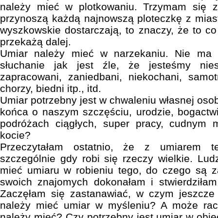
należy mieć w plotkowaniu. Trzymam się z
przynoszą każdą najnowszą ploteczkę z mias
wyszkowskie dostarczają, to znaczy, że to co
przekażą dalej.
Umiar należy mieć w narzekaniu. Nie ma n
słuchanie jak jest źle, że jesteśmy niesz
zapracowani, zaniedbani, niekochani, samot
chorzy, biedni itp., itd.
Umiar potrzebny jest w chwaleniu własnej osob
końca o naszym szczęściu, urodzie, bogactw
podróżach ciągłych, super pracy, cudnym 
kocie?
Przeczytałam ostatnio, że z umiarem t
szczególnie gdy robi się rzeczy wielkie. Lud
mieć umiaru w robieniu tego, do czego są za
swoich znajomych dokonałam i stwierdziłam,
Zaczęłam się zastanawiać, w czym jeszcze
należy mieć umiar w myśleniu? A może rac
należy mieć? Czy potrzebny jest umiar w obie