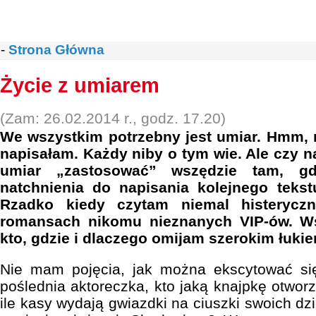
-
Strona Główna
Życie z umiarem
(Zam: 26.02.2014 r., godz. 17.20)
We wszystkim potrzebny jest umiar. Hmm, 
napisałam. Każdy niby o tym wie. Ale czy 
umiar „zastosować” wszędzie tam, gd
natchnienia do napisania kolejnego tekst
Rzadko kiedy czytam niemal histerycz
romansach nikomu nieznanych VIP-ów. Ws
kto, gdzie i dlaczego omijam szerokim łuki
Nie mam pojęcia, jak można ekscytować si
poślednia aktoreczka, kto jaką knajpkę otwor
ile kasy wydają gwiazdki na ciuszki swoich dzie