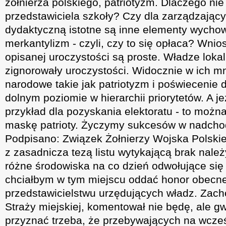
żołnierza polskiego, patriotyzm. Dlaczego ni
przedstawiciela szkoły? Czy dla zarządzając
dydaktyczną istotne są inne elementy wych
merkantylizm - czyli, czy to się opłaca? Wnio
opisanej uroczystości są proste. Władze lokaln
zignorowały uroczystości. Widocznie w ich m
narodowe takie jak patriotyzm i poświecenie 
dolnym poziomie w hierarchii priorytetów. A jeż
przykład dla pozyskania elektoratu - to moż
maskę patrioty. Życzymy sukcesów w nadch
Podpisano: Związek Żołnierzy Wojska Polskie
z zasadnicza tezą listu wytykającą brak nal
różne środowiska na co dzień odwołujące się 
chciałbym w tym miejscu oddać honor obecn
przedstawicielstwu urzędujących władz. Zach
Straży miejskiej, komentował nie będę, ale gw
przyznać trzeba, że przebywających na wcze