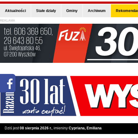
Aktualności
Stałe działy
Gminy
Archiwum
Rekomendac
REKLAMA
Dziś jest
08 sierpnia 2026 r.
, imieniny
Cypriana, Emiliana