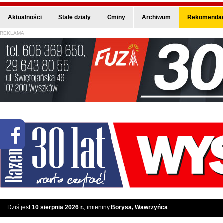
Aktualności
Stałe działy
Gminy
Archiwum
Rekomendac
REKLAMA
Dziś jest
10 sierpnia 2026 r.
, imieniny
Borysa, Wawrzyńca