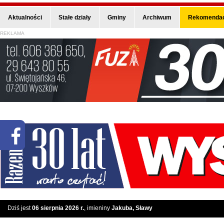
Aktualności
Stałe działy
Gminy
Archiwum
Rekomendac
REKLAMA
Dziś jest
06 sierpnia 2026 r.
, imieniny
Jakuba, Sławy