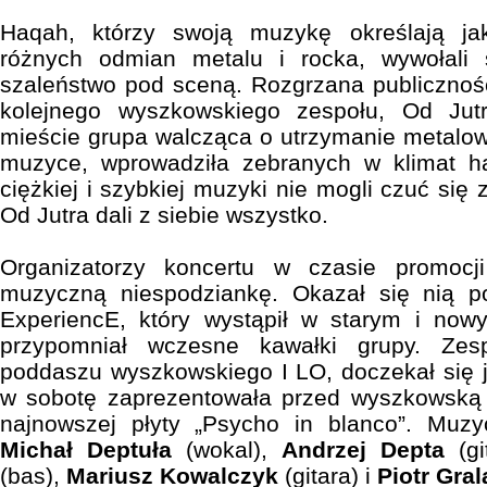
Haqah, którzy swoją muzykę określają j
różnych odmian metalu i rocka, wywołali
szaleństwo pod sceną. Rozgrzana publicznoś
kolejnego wyszkowskiego zespołu, Od Ju
mieście grupa walcząca o utrzymanie metalow
muzyce, wprowadziła zebranych w klimat har
ciężkiej i szybkiej muzyki nie mogli czuć się 
Od Jutra dali z siebie wszystko.
Organizatorzy koncertu w czasie promocji
muzyczną niespodziankę. Okazał się nią p
ExperiencE, który wystąpił w starym i nowy
przypomniał wczesne kawałki grupy. Zes
poddaszu wyszkowskiego I LO, doczekał się j
w sobotę zaprezentowała przed wyszkowską p
najnowszej płyty „Psycho in blanco”. Muzyc
Michał Deptuła
(wokal),
Andrzej Depta
(gi
(bas),
Mariusz Kowalczyk
(gitara) i
Piotr Gral