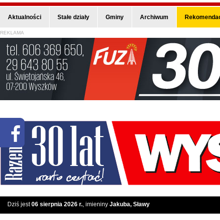
Aktualności
Stałe działy
Gminy
Archiwum
Rekomendac
REKLAMA
Dziś jest
06 sierpnia 2026 r.
, imieniny
Jakuba, Sławy