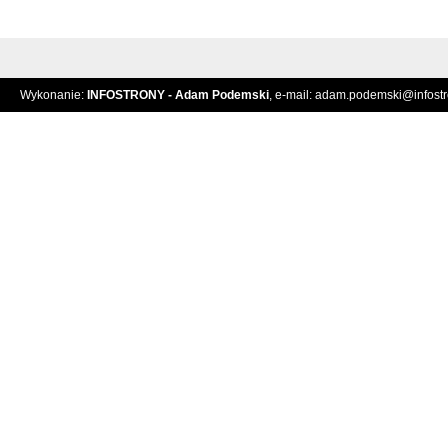
Wykonanie:
INFOSTRONY - Adam Podemski
, e-mail:
adam.podemski@infostro