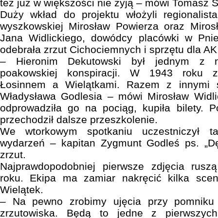
też już w większości nie żyją – mówi Tomasz S
Duży wkład do projektu włożyli regionalista
wyszkowskiej Mirosław Powierza oraz Mirosł
Jana Widlickiego, dowódcy placówki w Pni
odebrała zrzut Cichociemnych i sprzętu dla AK
– Hieronim Dekutowski był jednym z na
poakowskiej konspiracji. W 1943 roku z
Łosinnem a Wielątkami. Razem z innymi 
Władysława Godlesia – mówi Mirosław Widl
odprowadziła go na pociąg, kupiła bilety. 
przechodził dalsze przeszkolenie.
We wtorkowym spotkaniu uczestniczył ta
wydarzeń – kapitan Zygmunt Godleś ps. „Dęb
zrzut.
Najprawdopodobniej pierwsze zdjęcia rusz
roku. Ekipa ma zamiar nakręcić kilka sce
Wielątek.
– Na pewno zrobimy ujęcia przy pomniku 
zrzutowiska. Będą to jedne z pierwszyc