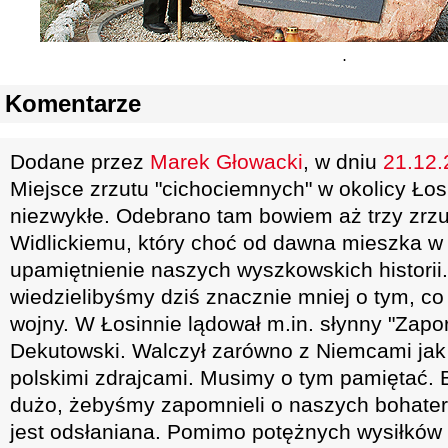
.
Komentarze
Dodane przez
Marek Głowacki
, w dniu
21.12.
Miejsce zrzutu "cichociemnych" w okolicy Łos
niezwykłe. Odebrano tam bowiem aż trzy zrzut
Widlickiemu, który choć od dawna mieszka w
upamiętnienie naszych wyszkowskich historii.
wiedzielibyśmy dziś znacznie mniej o tym, co 
wojny. W Łosinnie lądował m.in. słynny "Zapo
Dekutowski. Walczył zarówno z Niemcami jak i
polskimi zdrajcami. Musimy o tym pamiętać. 
dużo, żebyśmy zapomnieli o naszych bohater
jest odsłaniana. Pomimo potężnych wysiłków