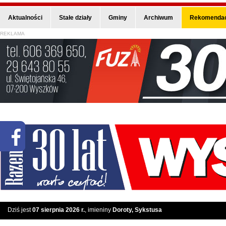
Aktualności
Stałe działy
Gminy
Archiwum
Rekomendac
REKLAMA
Dziś jest
07 sierpnia 2026 r.
, imieniny
Doroty, Sykstusa