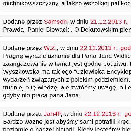
michnikowszczyzny, a także wszelkiej palikoci
Dodane przez
Samson
, w dniu
21.12.2013 r.,
Prawda, Panie Głowacki. O Dekutowskim pier
Dodane przez
W.Z.
, w dniu
22.12.2013 r., god
Pragnę wyrazić uznanie dla Pana Jana Widlic
zaangażowanie w temat jest godne podziwu. 
Wyszkowska ma takiego "Człowieka Encyklop
wydarzeń związanych z polskim podziemiem.
trudniej o tę wiedzę, ale zwróćmy uwagę, o i
gdyby nie praca pana Jana.
Dodane przez
Jan4P
, w dniu
22.12.2013 r., g
Bardzo ważne jest abyśmy sami potrafili kręc
poziomie o naszej historii. Kiedy jesteśmy bier