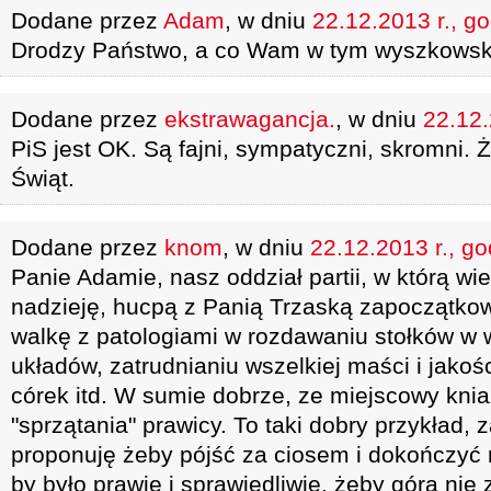
Dodane przez
Adam
, w dniu
22.12.2013 r., g
Drodzy Państwo, a co Wam w tym wyszkowsk
Dodane przez
ekstrawagancja.
, w dniu
22.12.
PiS jest OK. Są fajni, sympatyczni, skromni.
Świąt.
Dodane przez
knom
, w dniu
22.12.2013 r., go
Panie Adamie, nasz oddział partii, w którą wi
nadzieję, hucpą z Panią Trzaską zapoczątko
walkę z patologiami w rozdawaniu stołków w 
układów, zatrudnianiu wszelkiej maści i jako
córek itd. W sumie dobrze, ze miejscowy knia
"sprzątania" prawicy. To taki dobry przykład, 
proponuję żeby pójść za ciosem i dokończyć 
by było prawie i sprawiedliwie, żeby góra nie 