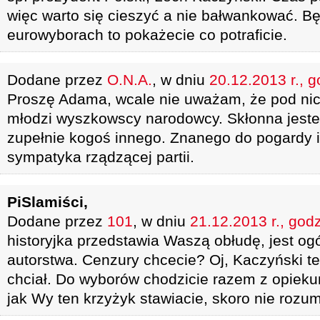
więc warto się cieszyć a nie bałwankować. Bę
eurowyborach to pokażecie co potraficie.
Dodane przez
O.N.A.
, w dniu
20.12.2013 r., g
Proszę Adama, wcale nie uważam, że pod nic
młodzi wyszkowscy narodowcy. Skłonna jeste
zupełnie kogoś innego. Znanego do pogardy i
sympatyka rządzącej partii.
PiSlamiści,
Dodane przez
101
, w dniu
21.12.2013 r., god
historyjka przedstawia Waszą obłudę, jest og
autorstwa. Cenzury chcecie? Oj, Kaczyński też
chciał. Do wyborów chodzicie razem z opiek
jak Wy ten krzyżyk stawiacie, skoro nie rozum