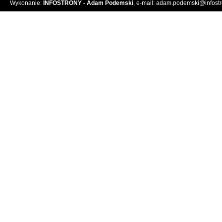
Wykonanie:
INFOSTRONY - Adam Podemski
, e-mail:
adam.podemski@infostro