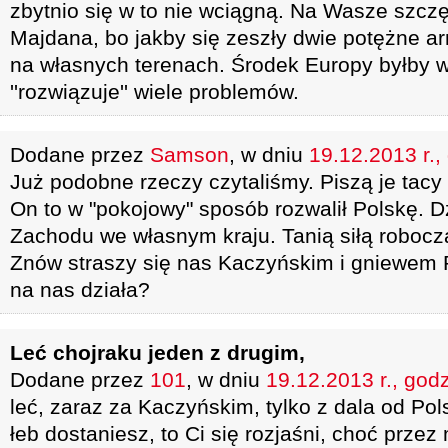
zbytnio się w to nie wciągną. Na Wasze szczęś
Majdana, bo jakby się zeszły dwie potężne armi
na własnych terenach. Środek Europy byłby 
''rozwiązuje'' wiele problemów.
Dodane przez
Samson
, w dniu
19.12.2013 r.,
Już podobne rzeczy czytaliśmy. Piszą je tacy
On to w "pokojowy" sposób rozwalił Polskę. 
Zachodu we własnym kraju. Tanią siłą robocz
Znów straszy się nas Kaczyńskim i gniewem Ro
na nas działa?
Leć chojraku jeden z drugim,
Dodane przez
101
, w dniu
19.12.2013 r., god
leć, zaraz za Kaczyńskim, tylko z dala od Pols
łeb dostaniesz, to Ci się rozjaśni, choć prz