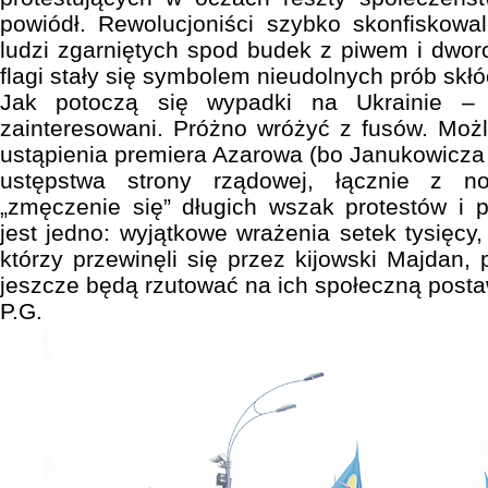
powiódł. Rewolucjoniści szybko skonfiskowali
ludzi zgarniętych spod budek z piwem i dwo
flagi stały się symbolem nieudolnych prób skłó
Jak potoczą się wypadki na Ukrainie –
zainteresowani. Próżno wróżyć z fusów. Możl
ustąpienia premiera Azarowa (bo Janukowicza r
ustępstwa strony rządowej, łącznie z n
„zmęczenie się” długich wszak protestów i 
jest jedno: wyjątkowe wrażenia setek tysięcy,
którzy przewinęli się przez kijowski Majdan,
jeszcze będą rzutować na ich społeczną post
P.G.