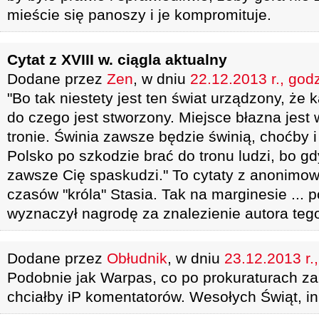
mieście się panoszy i je kompromituje.
Cytat z XVIII w. ciągla aktualny
Dodane przez
Zen
, w dniu
22.12.2013 r., god
"Bo tak niestety jest ten świat urządzony, że 
do czego jest stworzony. Miejsce błazna jest 
tronie. Świnia zawsze będzie świnią, choćby i
Polsko po szkodzie brać do tronu ludzi, bo g
zawsze Cię spaskudzi." To cytaty z anonimowe
czasów "króla" Stasia. Tak na marginesie ... p
wyznaczył nagrodę za znalezienie autora tego 
Dodane przez
Obłudnik
, w dniu
23.12.2013 r.
Podobnie jak Warpas, co po prokuraturach z
chciałby iP komentatorów. Wesołych Świąt, in