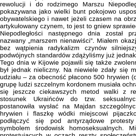
rewolucji i do rodzimego Marszu Niepodleg
pokazywana jako wielki bunt pokojowo uspo
obywatelskiego i nawet jeżeli czasem na obr
artykułowany czynem, to jest to gniew sprawi
Niepodległości następnego dnia został p
nazwany „marszem nienawiści”. Miałem okazj
bez wątpienia radykalizm czynów silniejs
podwójnych standardów zdążyliśmy już jednak
Tego dnia w Kijowie pojawili się także zwolen
był jednak nieliczny. Na niewiele zdały się
udziału – za obecność płacono 500 hrywien (ok
grupę ludzi szczelnym kordonem musiała ochra
się jeszcze ciekawszych metod walki z re
stosunek Ukraińców do tzw. seksualnyc
postanowiła wysłać na Majdan szczególny
hrywien i flaszkę wódki miejscowi pijaczk
podłączyć się pod antyrządowe protesty
symbolem środowisk homoseksualnych. Mi
protestujących w oczach reszty społeczeńst