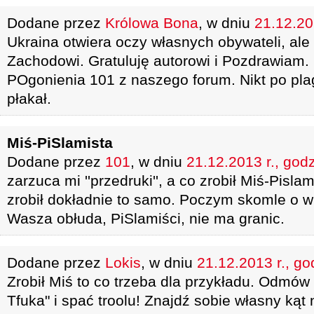
Dodane przez
Królowa Bona
, w dniu
21.12.20
Ukraina otwiera oczy własnych obywateli, ale
Zachodowi. Gratuluję autorowi i Pozdrawiam.
POgonienia 101 z naszego forum. Nikt po plag
płakał.
Miś-PiSlamista
Dodane przez
101
, w dniu
21.12.2013 r., god
zarzuca mi ''przedruki'', a co zrobił Miś-Pisla
zrobił dokładnie to samo. Poczym skomle o 
Wasza obłuda, PiSlamiści, nie ma granic.
Dodane przez
Lokis
, w dniu
21.12.2013 r., go
Zrobił Miś to co trzeba dla przykładu. Odmów
Tfuka" i spać troolu! Znajdź sobie własny kąt 