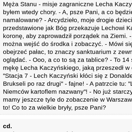
Męża Stanu - misje zagraniczne Lecha Kaczy
byłem wtedy chory. - A, psze Pani, a co będzi
namalowane? - Arcydzieło, moje drogie dziec
przedstawione jak Bóg przekazuje Lechowi K
koronę, aby zaprowadził porządek na Ziemi. - 
można wejść do środka i zobaczyć. - Mówi si
obejrzeć pałac, to znaczy sanktuarium z zewną
oglądać. - Ooo, a co to są za tablice? - To 14
mękę Lecha Kaczyńskiego, jaką przeszedł w c
"Stacja 7 - Lech Kaczyński kłóci się z Donal
Brukseli po raz drugi" - fajne! - A patrzcie tu
Niemców kartoflem nazwany"! - No już starczy
mamy jeszcze tyle do zobaczenie w Warszawie
to! Co to za wielkie bryły, psze Pani?
cd.