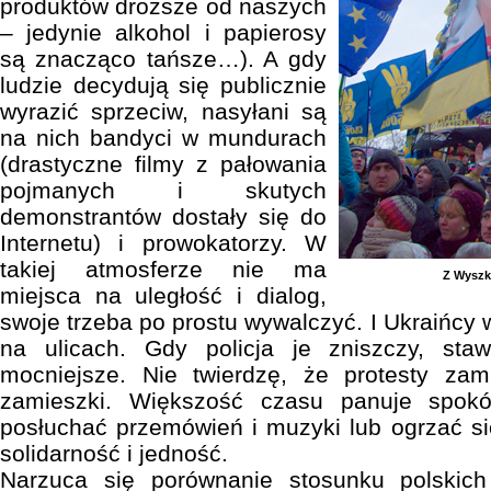
produktów droższe od naszych
– jedynie alkohol i papierosy
są znacząco tańsze…). A gdy
ludzie decydują się publicznie
wyrazić sprzeciw, nasyłani są
na nich bandyci w mundurach
(drastyczne filmy z pałowania
pojmanych i skutych
demonstrantów dostały się do
Internetu) i prowokatorzy. W
takiej atmosferze nie ma
Z Wyszk
miejsca na uległość i dialog,
swoje trzeba po prostu wywalczyć. I Ukraińcy 
na ulicach. Gdy policja je zniszczy, staw
mocniejsze. Nie twierdzę, że protesty zam
zamieszki. Większość czasu panuje spok
posłuchać przemówień i muzyki lub ogrzać s
solidarność i jedność.
Narzuca się porównanie stosunku polskich