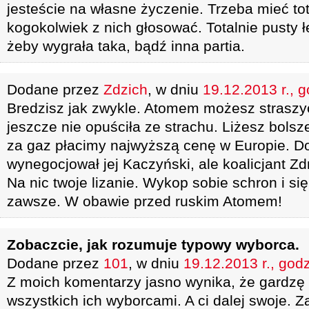
jesteście na własne życzenie. Trzeba mieć tot
kogokolwiek z nich głosować. Totalnie pusty ł
żeby wygrała taka, bądź inna partia.
Dodane przez
Zdzich
, w dniu
19.12.2013 r., 
Bredzisz jak zwykle. Atomem możesz straszyć
jeszcze nie opuściła ze strachu. Liżesz bolsze
za gaz płacimy najwyższą cenę w Europie. Do
wynegocjował jej Kaczyński, ale koalicjant Z
Na nic twoje lizanie. Wykop sobie schron i si
zawsze. W obawie przed ruskim Atomem!
Zobaczcie, jak rozumuje typowy wyborca.
Dodane przez
101
, w dniu
19.12.2013 r., god
Z moich komentarzy jasno wynika, że gardzę 
wszystkich ich wyborcami. A ci dalej swoje. 