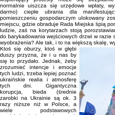
normalnie uiszcza się urzędowe wpłaty, w
darmo) ciepłe ubrania dla manifestuj
pomieszczeniu gospodarczym ulokowany zos
miejscu, gdzie obraduje Rada Miejska śpią po
ludzie, zaś na korytarzach stoją porozstawia
do barykadowania wejściowych drzwi w razie s
wyobrażenia? Ale tak, i to na większą skalę, w
Ktoś się oburzy, ktoś w głębi
duszy przyzna, że i u nas by
się to przydało. Jednak, żeby
zrozumieć intencje i emocje
tych ludzi, trzeba lepiej poznać
ukraińskie realia i atmosferę
tych dni. Gigantyczna
korupcja, bieda (średnie
zarobki na Ukrainie są ok. 3
razy niższe niż w Polsce, a
wiele podstawowych