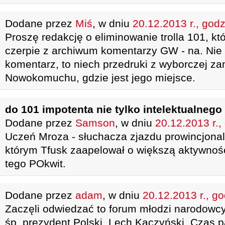
Dodane przez
Miś
, w dniu
20.12.2013 r., godz
Proszę redakcję o eliminowanie trolla 101, kt
czerpie z archiwum komentarzy GW - na. Nie 
komentarz, to niech przedruki z wyborczej z
Nowokomuchu, gdzie jest jego miejsce.
do 101 impotenta nie tylko intelektualnego
Dodane przez
Samson
, w dniu
20.12.2013 r.,
Uczeń Mroza - słuchacza zjazdu prowincjonal
którym Tfusk zaapelował o większą aktywność
tego POkwit.
Dodane przez
adam
, w dniu
20.12.2013 r., g
Zaczęli odwiedzać to forum młodzi narodowcy
śp. prezydent Polski, Lech Kaczyński. Czas p