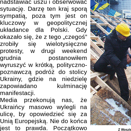
nadstawiać uszu i obserwować
sytuację. Darzę ten kraj sporą
sympatią, poza tym jest on
kluczowy w geopolitycznej
układance dla Polski. Gdy
okazało się, że z tego „czegoś”
zrobiły się wielotysięczne
protesty, w drugi weekend
grudnia postanowiłem
wyruszyć w krótką, polityczno-
poznawczą podróż do stolicy
Ukrainy, gdzie na niedzielę
zapowiadano kulminację
manifestacji.
Media przekonują nas, że
Ukraińcy masowo wylegli na
ulicę, by opowiedzieć się za
Unią Europejską. Nie do końca
jest to prawda. Początkowo
Z Wyszk