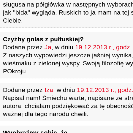
sługusa na półgłówka w następnych wyborach
jak ''bida'' wygląda. Ruskich to ja mam na te
Ciebie.
Czyżby golas z pułtuskiej?
Dodane przez
Ja
, w dniu
19.12.2013 r., godz.
Z naszych wypowiedzi jeszcze jaśniej wynika
wieśmaku z zielonej wyspy. Swoją filozofię 
POkroju.
Dodane przez
Iza
, w dniu
19.12.2013 r., godz
Napisał nam! Śmiechu warte, napisane ze st
autora, chciałam podziękować za tę obecność
ważnej dla tego narodu chwili.
Wyobraźmy sobie, że...