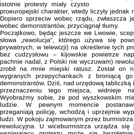
istotnie protesty miały czysto
proeuropejski charakter, wtedy liczyły jednak r
Dopiero sprzeciw wobec rządu, zwłaszcza j
wobec demonstrantów, przyciągnął tłumy.
Początkowo, będąc jeszcze we Lwowie, scep
słowa „rewolucja”, którego używa się po
prywatnych, w telewizji) na określenie tych 
bez cudzysłowu – kijowskie powietrze na
pachnie nadal, z Polski nie wyczuwam) rewolu
zrobił na mnie miejski ratusz. Został on 
wygranych przepychankach z broniącą go p
demonstrantów. Dziś, nad urzędową tabliczką 
przeznaczeniu tego miejsca, widnieje na
Wyobraźmy sobie, że pod wyszkowskim miej
ludzie. W pewnym momencie postanawiaj
przeganiają policję, wchodzą i uprzejmie wy
ludzi. W pokoju zajmowanym przez burmistrza 
rewolucyjna. U wiceburmistrza urządza się 
wspierający protesty może się bezpłatnie