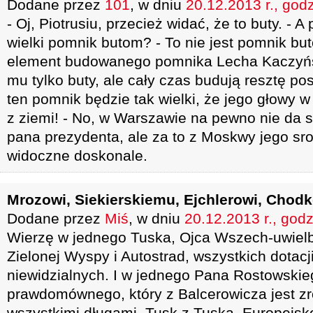
Dodane przez
101
, w dniu
20.12.2013 r., god
- Oj, Piotrusiu, przecież widać, że to buty. - A
wielki pomnik butom? - To nie jest pomnik but
element budowanego pomnika Lecha Kaczyński
mu tylko buty, ale cały czas budują resztę pos
ten pomnik będzie tak wielki, że jego głowy w
z ziemi! - No, w Warszawie na pewno nie da 
pana prezydenta, ale za to z Moskwy jego sro
widoczne doskonale.
Mrozowi, Siekierskiemu, Ejchlerowi, Cho
Dodane przez
Miś
, w dniu
20.12.2013 r., godz
Wierzę w jednego Tuska, Ojca Wszech-uwielb
Zielonej Wyspy i Autostrad, wszystkich dotacji 
niewidzialnych. I w jednego Pana Rostowskie
prawdomównego, który z Balcerowicza jest zr
wszystkimi długami. Tusk z Tuska, Europejsk