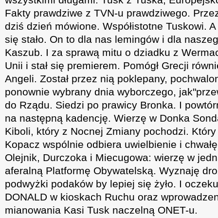
Fakty prawdziwe z TVN-u prawdziwego. Przez
dziś dzień mówione. Współistotne Tuskowi. A
się stało. On to dla nas lemingów i dla naszeg
Kaszub. I za sprawą mitu o dziadku z Wermach
Unii i stał się premierem. Pomógł Grecji rów
Angeli. Został przez nią poklepany, pochwalon
ponownie wybrany dnia wyborczego, jak"przew
do Rządu. Siedzi po prawicy Bronka. I powtór
na następną kadencję. Wierzę w Donka Son
Kiboli, który z Nocnej Zmiany pochodzi. Który
Kopacz wspólnie odbiera uwielbienie i chwałę
Olejnik, Durczoka i Miecugowa: wierzę w jedn
aferalną Platformę Obywatelską. Wyznaję dro
podwyżki podaków by lepiej się żyło. I oczek
DONALD w kioskach Ruchu oraz wprowadzen
mianowania Kasi Tusk naczelną ONET-u.