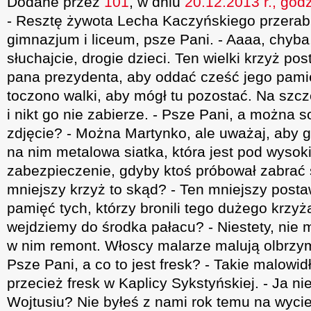
Dodane przez
101
, w dniu
20.12.2013 r., godz
- Resztę żywota Lecha Kaczyńskiego przerabi
gimnazjum i liceum, psze Pani. - Aaaa, chyba
słuchajcie, drogie dzieci. Ten wielki krzyż po
pana prezydenta, aby oddać cześć jego pamięc
toczono walki, aby mógł tu pozostać. Na szcz
i nikt go nie zabierze. - Psze Pani, a można s
zdjęcie? - Można Martynko, ale uważaj, aby g
na nim metalowa siatka, która jest pod wysok
zabezpieczenie, gdyby ktoś próbował zabrać s
mniejszy krzyż to skąd? - Ten mniejszy posta
pamięć tych, którzy bronili tego dużego krzyża
wejdziemy do środka pałacu? - Niestety, nie 
w nim remont. Włoscy malarze malują olbrzymi 
Psze Pani, a co to jest fresk? - Takie malowidł
przecież fresk w Kaplicy Sykstyńskiej. - Ja nie
Wojtusiu? Nie byłeś z nami rok temu na wyci