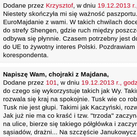
Dodane przez
Krzysztof
, w dniu
19.12.2013 r.
Niestety skończyła mi się ważność paszportu
EuroMajdanie z wami. W takich chwilach doce
do strefy Shengen, gdzie ruch między poszc
odbywa się płynnie. Czasem potrzebny jest d
do UE to żywotny interes Polski. Pozdrawia
korespondenta.
Napiszę Wam, chojraki z Majdana,
Dodane przez
101
, w dniu
19.12.2013 r., god
do czego się wykorzystuje takich jak Wy. Taki
rozwala się kraj na spokojnie. Tusk wie co robi
Tusk nie jest głupi. Takimi jak Kaczyński, roz
Jak już nie ma co kraść i tzw. ''trzoda'' zacz
na ulice, bierze się takiego półgłówka i zaczyn
sąsiadów, drażni... Na szczęście Janukowycz i