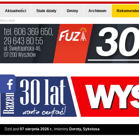
Aktualności
Stałe działy
Gminy
Archiwum
Rekomendac
REKLAMA
Dziś jest
07 sierpnia 2026 r.
, imieniny
Doroty, Sykstusa