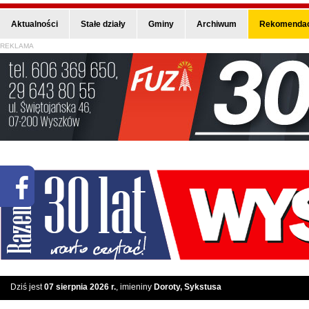
Aktualności
Stałe działy
Gminy
Archiwum
Rekomendac
REKLAMA
Dziś jest
07 sierpnia 2026 r.
, imieniny
Doroty, Sykstusa