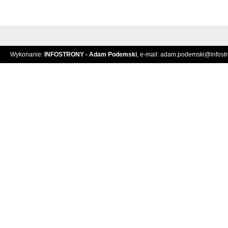
Wykonanie:
INFOSTRONY - Adam Podemski
, e-mail:
adam.podemski@infostro