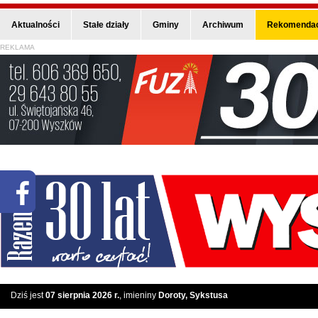
Aktualności
Stałe działy
Gminy
Archiwum
Rekomendac
REKLAMA
Dziś jest
07 sierpnia 2026 r.
, imieniny
Doroty, Sykstusa