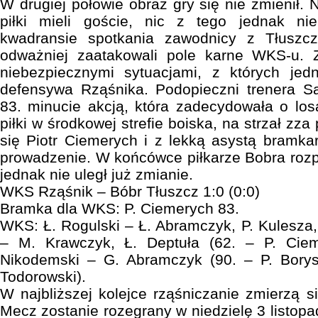
W drugiej połowie obraz gry się nie zmienił.
piłki mieli goście, nic z tego jednak ni
kwadransie spotkania zawodnicy z Tłuszcz
odważniej zaatakowali pole karne WKS-u. 
niebezpiecznymi sytuacjami, z których je
defensywa Rząśnika. Podopieczni trenera S
83. minucie akcją, która zadecydowała o lo
piłki w środkowej strefie boiska, na strzał zz
się Piotr Ciemerych i z lekką asystą bramk
prowadzenie. W końcówce piłkarze Bobra rozpa
jednak nie uległ już zmianie.
WKS Rząśnik – Bóbr Tłuszcz 1:0 (0:0)
Bramka dla WKS: P. Ciemerych 83.
WKS: Ł. Rogulski – Ł. Abramczyk, P. Kulesza,
– M. Krawczyk, Ł. Deptuła (62. – P. Ciem
Nikodemski – G. Abramczyk (90. – P. Borys)
Todorowski).
W najbliższej kolejce rząśniczanie zmierzą
Mecz zostanie rozegrany w niedzielę 3 listop