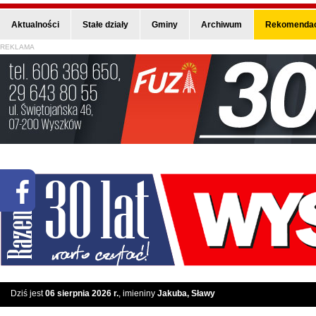
Aktualności
Stałe działy
Gminy
Archiwum
Rekomendac
REKLAMA
Dziś jest
06 sierpnia 2026 r.
, imieniny
Jakuba, Sławy