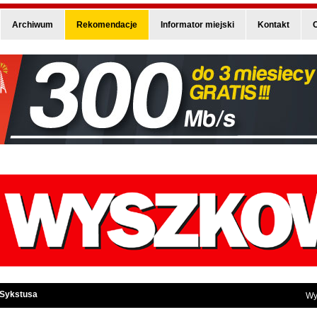
Archiwum
Rekomendacje
Informator miejski
Kontakt
O
 Sykstusa
Wy