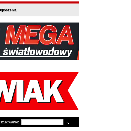
głoszenia
szukiwanie: