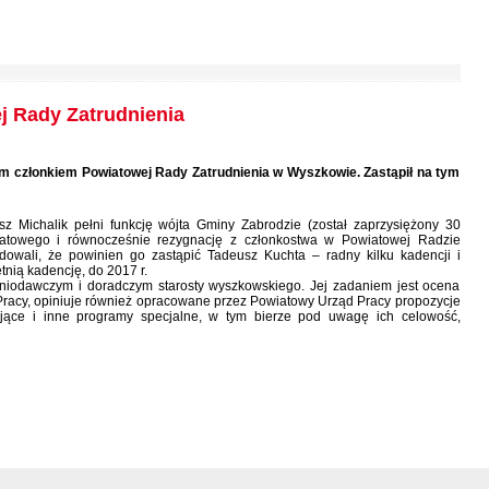
j Rady Zatrudnienia
 członkiem Powiatowej Rady Zatrudnienia w Wyszkowie. Zastąpił na tym
z Michalik pełni funkcję wójta Gminy Zabrodzie (został zaprzysiężony 30
iatowego i równocześnie rezygnację z członkostwa w Powiatowej Radzie
ydowali, że powinien go zastąpić Tadeusz Kuchta – radny kilku kadencji i
tnią kadencję, do 2017 r.
niodawczym i doradczym starosty wyszkowskiego. Jej zadaniem jest ocena
racy, opiniuje również opracowane przez Powiatowy Urząd Pracy propozycje
jące i inne programy specjalne, w tym bierze pod uwagę ich celowość,