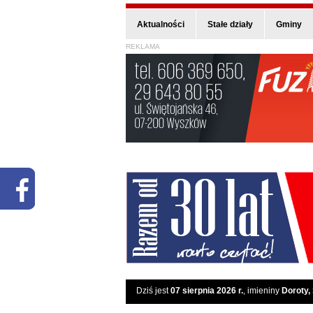
Aktualności
Stałe działy
Gminy
REKLAMA
Dziś jest
07 sierpnia 2026 r.
, imieniny
Doroty,