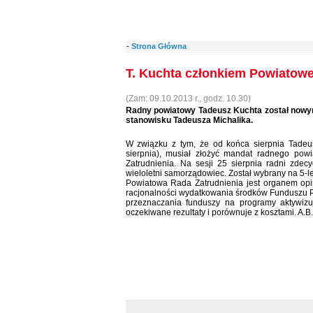
-
Strona Główna
T. Kuchta członkiem Powiatowe
(Zam: 09.10.2013 r., godz. 10.30)
Radny powiatowy Tadeusz Kuchta został nowym
stanowisku Tadeusza Michalika.
W związku z tym, że od końca sierpnia Tadeus
sierpnia), musiał złożyć mandat radnego pow
Zatrudnienia. Na sesji 25 sierpnia radni zdec
wieloletni samorządowiec. Został wybrany na 5-le
Powiatowa Rada Zatrudnienia jest organem opi
racjonalności wydatkowania środków Funduszu P
przeznaczania funduszy na programy aktywizu
oczekiwane rezultaty i porównuje z kosztami. A.B.