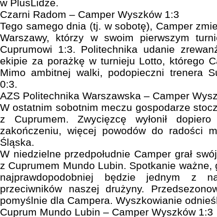
w PlusLidze.
Czarni Radom – Camper Wyszków 1:3
Tego samego dnia (tj. w sobotę), Camper zmie
Warszawy, którzy w swoim pierwszym turni
Cuprumowi 1:3. Politechnika udanie zrewan
ekipie za porażkę w turnieju Lotto, którego
Mimo ambitnej walki, podopieczni trenera S
0:3.
AZS Politechnika Warszawska – Camper Wysz
W ostatnim sobotnim meczu gospodarze stocz
z Cuprumem. Zwycięzcę wyłonił dopiero 
zakończeniu, więcej powodów do radości mi
Śląska.
W niedzielne przedpołudnie Camper grał swój 
z Cuprumem Mundo Lubin. Spotkanie ważne, 
najprawdopodobniej będzie jednym z naj
przeciwników naszej drużyny. Przedsezono
pomyślnie dla Campera. Wyszkowianie odnieśl
Cuprum Mundo Lubin – Camper Wyszków 1:3