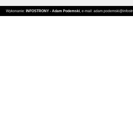
Wykonanie:
INFOSTRONY - Adam Podemski
, e-mail:
adam.podemski@infostro