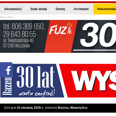
Aktualności
Stałe działy
Gminy
Archiwum
Rekomendac
REKLAMA
Dziś jest
10 sierpnia 2026 r.
, imieniny
Borysa, Wawrzyńca