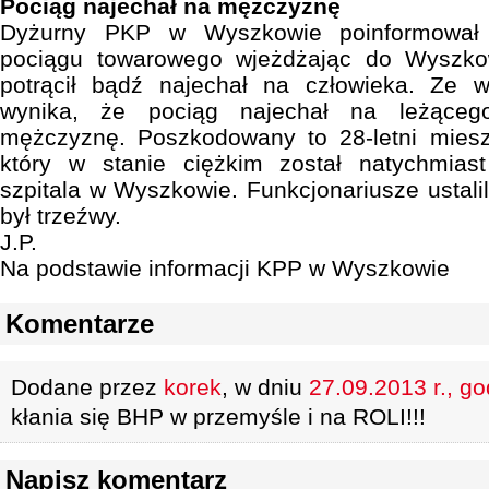
Pociąg najechał na mężczyznę
Dyżurny PKP w Wyszkowie poinformował p
pociągu towarowego wjeżdżając do Wyszkow
potrącił bądź najechał na człowieka. Ze ws
wynika, że pociąg najechał na leżąceg
mężczyznę. Poszkodowany to 28-letni mies
który w stanie ciężkim został natychmias
szpitala w Wyszkowie. Funkcjonariusze ustali
był trzeźwy.
J.P.
Na podstawie informacji KPP w Wyszkowie
Komentarze
Dodane przez
korek
, w dniu
27.09.2013 r., go
kłania się BHP w przemyśle i na ROLI!!!
Napisz komentarz