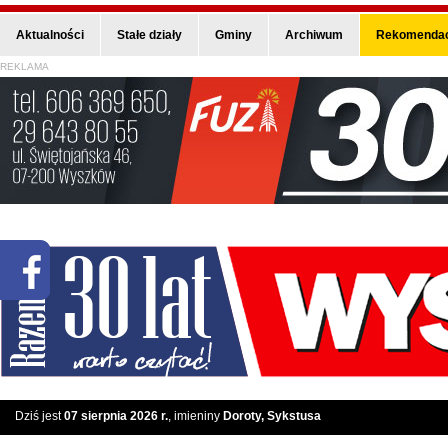
Aktualności
Stałe działy
Gminy
Archiwum
Rekomendac
REKLAMA
Dziś jest
07 sierpnia 2026 r.
, imieniny
Doroty, Sykstusa