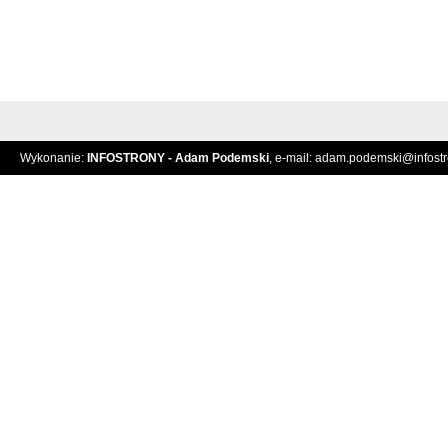
Wykonanie:
INFOSTRONY - Adam Podemski
, e-mail:
adam.podemski@infostro