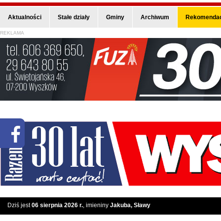
Aktualności
Stałe działy
Gminy
Archiwum
Rekomendac
REKLAMA
Dziś jest
06 sierpnia 2026 r.
, imieniny
Jakuba, Sławy