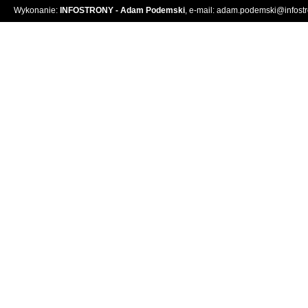
Wykonanie:
INFOSTRONY - Adam Podemski
, e-mail:
adam.podemski@infostro