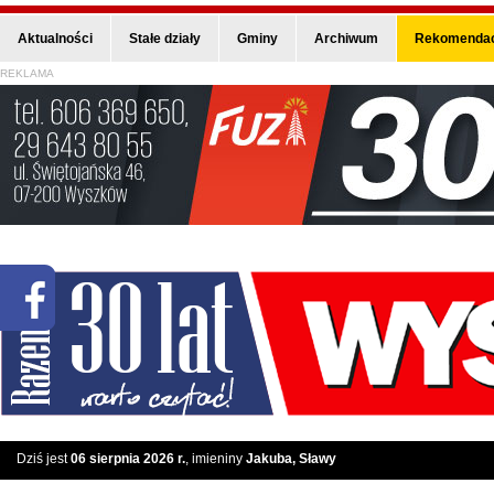
Aktualności
Stałe działy
Gminy
Archiwum
Rekomendac
REKLAMA
Dziś jest
06 sierpnia 2026 r.
, imieniny
Jakuba, Sławy