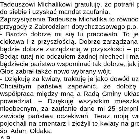
Tadeuszowi Michalikowi gratuluję, że potrafi
do siebie i uzyskać mandat zaufania.
Zaprzysiężenie Tadeusza Michalika to równo
przygody z Zabrodziem dotychczasowego p.o.
- Bardzo dobrze mi się tu pracowało. To j
ciekawa i z przyszłością. Dobrze zarządzan
będzie dobrze zarządzaną w przyszłości – p
Będąc tutaj nie odczułem żadnej niechęci i m
będziecie państwo wspominać tak dobrze, jak ja
Głos zabrał także nowo wybrany wójt.
- Dziękuję za kwiaty, traktuję je jako dowód 
Chciałbym państwa zapewnić, że dołożę 
współpraca między mną a Radą Gminy układ
powiedział. – Dziękuję wszystkim miesz
nieobecnym, za zaufanie dane mi 25 sierpni
zawiodę państwa oczekiwań. Teraz moją wo
pojechali na cmentarz i złożyli te kwiaty na g
śp. Adam Ołdaka.
A.B.