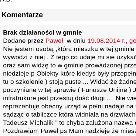
Komentarze
Brak działaności w gmnie
Dodane przez
Paweł
, w dniu
19.08.2014 r., g
Nie jestem osobą ,która mieszka w tej gminie 
wywodzi z niej . Z tego co udaje mi sie uzyka
oraz sam widzę to w gminie prowadzonej przez
niedzieje;p Obiekty które kiedyś były przepe
tu o szkolenie ) stoją puste.... Widać że żadn
poczyniane w tej sprawie ( Funusze Unijne ) J
infratrukure jest przestuj dość długi .... Nie 
reprezentuje obecny urząd w pełni nadaje na 
sądząc o tabliczce która widniała na drzwiach
Tadeusz Michalik " to chyba załużona nazwa d
Pozdrawiam Paweł ps Mam nadzieje że mies