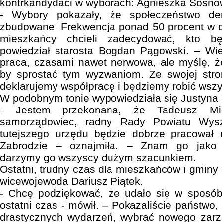
kontrkandydaci w wyborach: Agnieszka Sosnows
- Wybory pokazały, że społeczeństwo d
zbudowane. Frekwencja ponad 50 procent w dr
mieszkańcy chcieli zadecydować, kto b
powiedział starosta Bogdan Pągowski. – Wie
praca, czasami nawet nerwowa, ale myślę, ż
by sprostać tym wyzwaniom. Ze swojej stron
deklarujemy współpracę i będziemy robić wszys
W podobnym tonie wypowiedziała się Justyna 
- Jestem przekonana, że Tadeusz Micha
samorządowiec, radny Rady Powiatu Wysz
tutejszego urzędu będzie dobrze pracował
Zabrodzie – oznajmiła. – Znam go jako 
darzymy go wszyscy dużym szacunkiem.
Ostatni, trudny czas dla mieszkańców i gmin
wicewojewoda Dariusz Piątek.
- Chcę podziękować, że udało się w sposó
ostatni czas - mówił. – Pokazaliście państwo
drastycznych wydarzeń, wybrać nowego zar