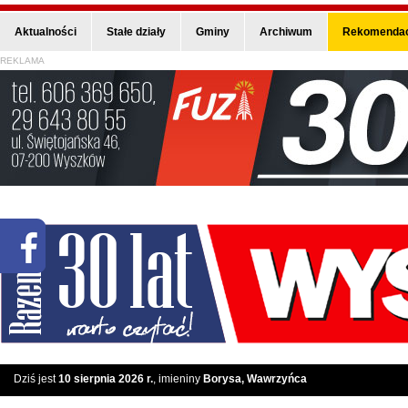
Aktualności
Stałe działy
Gminy
Archiwum
Rekomendac
REKLAMA
Dziś jest
10 sierpnia 2026 r.
, imieniny
Borysa, Wawrzyńca