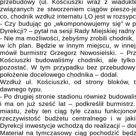
przebudowy (ul. Kościuszki wraz z wiadukt
związanych ze stworzeniem ciągów pieszo-je
co, chodnik wzdłuż internatu LO jest w rozsypc
- Czy budując go „wkomponowujemy się” w pr
Dyrekcji? – pytał na sesji Rady Miejskiej rad
- Nie ma możliwości, żebyśmy zrobili chodnik, 
w ich plan. Będzie w innym miejscu, w innej
mówił burmistrz Grzegorz Nowosielski. – Prze
Kościuszki budowaliśmy chodniki, ale tylk
pozostać. W tym przypadku bez przebudowy
położenie docelowego chodnika – dodał.
Wzdłuż ul. Kościuszki, od strony bloków, t
dawnego typu.
- Po drugiej stronie stadionu również budowa
i ma on już sześć lat – podkreślił burmistrz
miastu, żeby ten ciąg tyle czasu funkcjonow
rzeczywistość budżetu centralnego i w ja
Dyrekcji inwestycje wchodzą do realizacji – do
Materiał na tymczasowy ciąg pochodzić będz