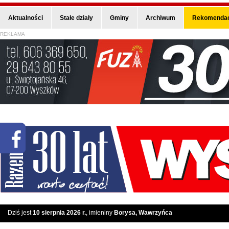
Aktualności
Stałe działy
Gminy
Archiwum
Rekomendac
REKLAMA
Dziś jest
10 sierpnia 2026 r.
, imieniny
Borysa, Wawrzyńca