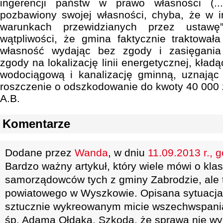
ingerencji państw w prawo własności (.
pozbawiony swojej własności, chyba, że w i
warunkach przewidzianych przez ustawę
wątpliwości, że gmina faktycznie traktował
własność wydając bez zgody i zasięgania
zgody na lokalizację linii energetycznej, kładą
wodociągową i kanalizację gminną, uznają
roszczenie o odszkodowanie do kwoty 40 000 z
A.B.
Komentarze
Dodane przez
Wanda
, w dniu
11.09.2013 r., 
Bardzo ważny artykuł, który wiele mówi o kla
samorządowców tych z gminy Zabrodzie, ale 
powiatowego w Wyszkowie. Opisana sytuacja 
sztucznie wykreowanym micie wszechwspania
śp. Adama Ołdaka. Szkoda, że sprawa nie wy