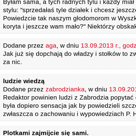
Byłam sama, a tych radnych tylu i każdy miał
stylu: "sprzedałaś tyle działek i chcesz jeszc
Powiedzcie tak naszym głodomorom w Wyszk
koryta i jeszcze wam mało?" Niektórzy obskak
Dodane przez
aga
, w dniu
13.09.2013 r., godz
Jak już się dopchają do władzy i stołków to 
za nic.
ludzie wiedzą
Dodane przez
zabrodzianka
, w dniu
13.09.201
Redaktor powinien ludzi z Zabrodzia popytać 
była dopiero sensacja jak by powiedzieli szc
zwłaszcza o zachowaniu i wypowiedziach P. 
Plotkami zajmijcie się sami.