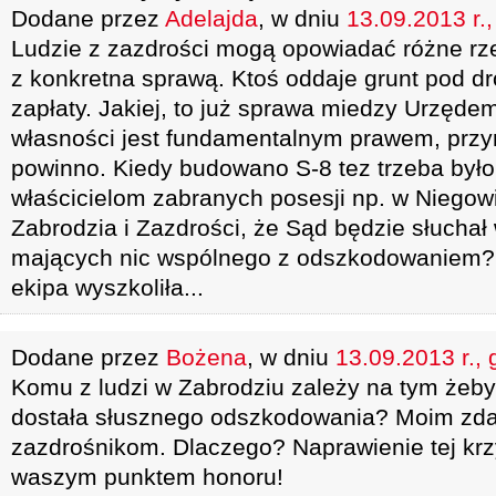
Dodane przez
Adelajda
, w dniu
13.09.2013 r.
Ludzie z zazdrości mogą opowiadać różne rz
z konkretna sprawą. Ktoś oddaje grunt pod dr
zapłaty. Jakiej, to już sprawa miedzy Urzęde
własności jest fundamentalnym prawem, przy
powinno. Kiedy budowano S-8 tez trzeba był
właścicielom zabranych posesji np. w Niegowi
Zabrodzia i Zazdrości, że Sąd będzie słuchał
mających nic wspólnego z odszkodowaniem? 
ekipa wyszkoliła...
Dodane przez
Bożena
, w dniu
13.09.2013 r., 
Komu z ludzi w Zabrodziu zależy na tym żeby
dostała słusznego odszkodowania? Moim zda
zazdrośnikom. Dlaczego? Naprawienie tej kr
waszym punktem honoru!