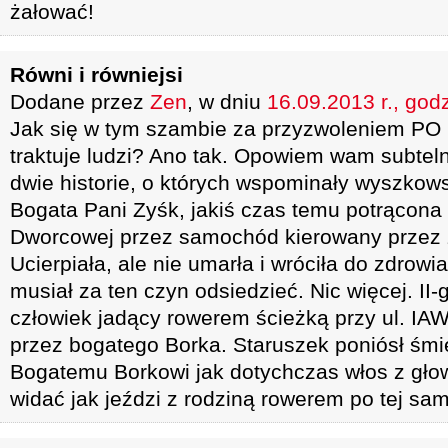
żałować!
Równi i równiejsi
Dodane przez
Zen
, w dniu
16.09.2013 r., god
Jak się w tym szambie za przyzwoleniem PO 
traktuje ludzi? Ano tak. Opowiem wam subtel
dwie historie, o których wspominały wyszkowsk
Bogata Pani Zyśk, jakiś czas temu potrącona 
Dworcowej przez samochód kierowany przez 
Ucierpiała, ale nie umarła i wróciła do zdrowi
musiał za ten czyn odsiedzieć. Nic więcej. II-
człowiek jadący rowerem ścieżką przy ul. IA
przez bogatego Borka. Staruszek poniósł śmi
Bogatemu Borkowi jak dotychczas włos z gło
widać jak jeździ z rodziną rowerem po tej sam