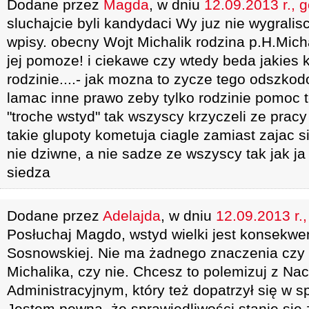
Dodane przez
Magda
, w dniu
12.09.2013 r., 
sluchajcie byli kandydaci Wy juz nie wygralisc
wpisy. obecny Wojt Michalik rodzina p.H.Mich
jej pomoze! i ciekawe czy wtedy beda jakies
rodzinie....- jak mozna to zycze tego odszkod
lamac inne prawo zeby tylko rodzinie pomoc t
"troche wstyd" tak wszyscy krzyczeli ze pracy 
takie glupoty kometuja ciagle zamiast zajac s
nie dziwne, a nie sadze ze wszyscy tak jak
siedza
Dodane przez
Adelajda
, w dniu
12.09.2013 r.
Posłuchaj Magdo, wstyd wielki jest konsekwe
Sosnowskiej. Nie ma żadnego znaczenia czy t
Michalika, czy nie. Chcesz to polemizuj z 
Administracyjnym, który też dopatrzył się w s
Jestem pewna, że sprawiedliwości stanie się