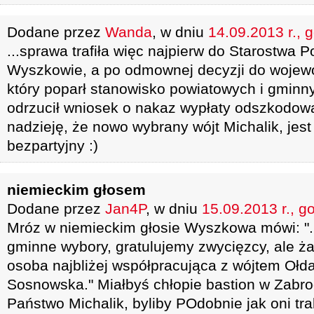
Dodane przez
Wanda
, w dniu
14.09.2013 r., 
...sprawa trafiła więc najpierw do Starostwa
Wyszkowie, a po odmownej decyzji do wojew
który poparł stanowisko powiatowych i gminn
odrzucił wniosek o nakaz wypłaty odszkodow
nadzieję, że nowo wybrany wójt Michalik, jest
bezpartyjny :)
niemieckim głosem
Dodane przez
Jan4P
, w dniu
15.09.2013 r., g
Mróz w niemieckim głosie Wyszkowa mówi: "
gminne wybory, gratulujemy zwycięzcy, ale ża
osoba najbliżej współpracująca z wójtem Ołda
Sosnowska." Miałbyś chłopie bastion w Zabrod
Państwo Michalik, byliby POdobnie jak oni tr