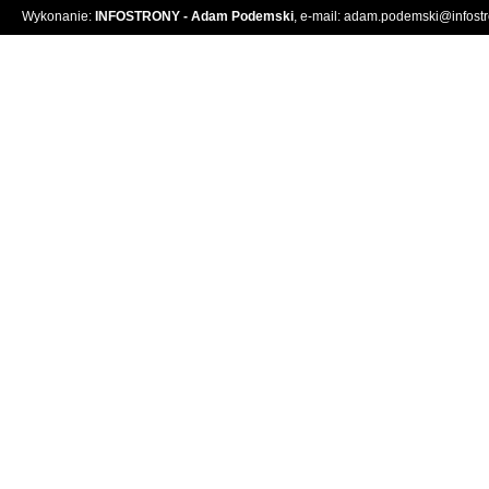
Wykonanie:
INFOSTRONY - Adam Podemski
, e-mail:
adam.podemski@infostro