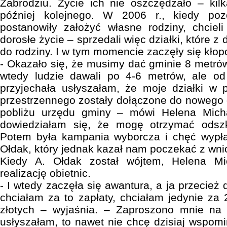
Zabrodziu. Życie ich nie oszczędzało – kilka
później kolejnego. W 2006 r., kiedy pozo
postanowiły założyć własne rodziny, chcie
dorosłe życie – sprzedali więc działki, które z
do rodziny. I w tym momencie zaczęły się kłopo
- Okazało się, że musimy dać gminie 8 metrów
wtedy ludzie dawali po 4-6 metrów, ale od
przyjechała usłyszałam, że moje działki w 
przestrzennego zostały dołączone do nowego o
pobliżu urzędu gminy – mówi Helena Micha
dowiedziałam się, że mogę otrzymać odsz
Potem była kampania wyborcza i chęć wypłat
Ołdak, który jednak kazał nam poczekać z wni
Kiedy A. Ołdak został wójtem, Helena Mi
realizację obietnic.
- I wtedy zaczęła się awantura, a ja przecież
chciałam za to zapłaty, chciałam jedynie za 
złotych – wyjaśnia. – Zaproszono mnie na
usłyszałam, to nawet nie chcę dzisiaj wspom