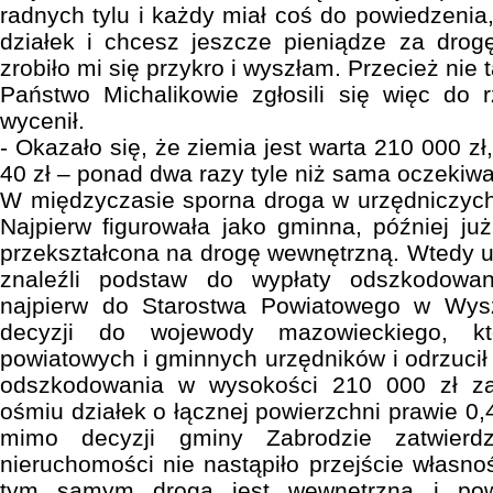
radnych tylu i każdy miał coś do powiedzenia, 
działek i chcesz jeszcze pieniądze za drog
zrobiło mi się przykro i wyszłam. Przecież nie
Państwo Michalikowie zgłosili się więc do 
wycenił.
- Okazało się, że ziemia jest warta 210 000 zł
40 zł – ponad dwa razy tyle niż sama oczekiw
W międzyczasie sporna droga w urzędniczych 
Najpierw figurowała jako gminna, później już
przekształcona na drogę wewnętrzną. Wtedy ur
znaleźli podstaw do wypłaty odszkodowani
najpierw do Starostwa Powiatowego w Wy
decyzji do wojewody mazowieckiego, kt
powiatowych i gminnych urzędników i odrzucił
odszkodowania w wysokości 210 000 zł za
ośmiu działek o łącznej powierzchni prawie 0
mimo decyzji gminy Zabrodzie zatwierdz
nieruchomości nie nastąpiło przejście własno
tym samym droga jest wewnętrzna i pow