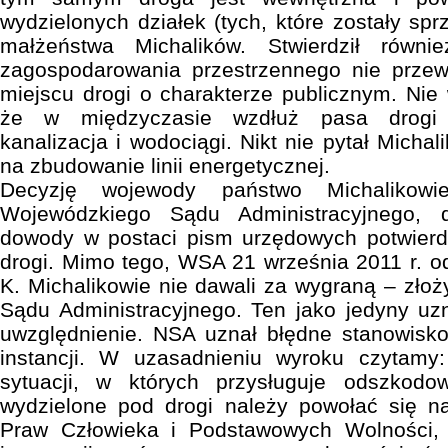
wydzielonych działek (tych, które zostały spr
małżeństwa Michalików. Stwierdził równ
zagospodarowania przestrzennego nie prze
miejscu drogi o charakterze publicznym. Nie
że w międzyczasie wzdłuż pasa drogi 
kanalizacja i wodociągi. Nikt nie pytał Micha
na zbudowanie linii energetycznej.
Decyzję wojewody państwo Michalikowi
Wojewódzkiego Sądu Administracyjnego, d
dowody w postaci pism urzędowych potwierd
drogi. Mimo tego, WSA 21 września 2011 r. od
K. Michalikowie nie dawali za wygraną – złoż
Sądu Administracyjnego. Ten jako jedyny uz
uwzględnienie. NSA uznał błędne stanowisko
instancji. W uzasadnieniu wyroku czytamy:
sytuacji, w których przysługuje odszkodo
wydzielone pod drogi należy powołać się 
Praw Człowieka i Podstawowych Wolności, 