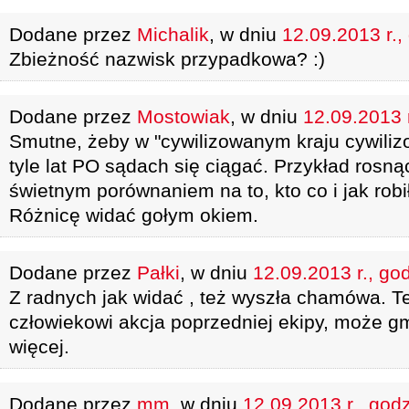
Dodane przez
Michalik
, w dniu
12.09.2013 r.,
Zbieżność nazwisk przypadkowa? :)
Dodane przez
Mostowiak
, w dniu
12.09.2013 r
Smutne, żeby w "cywilizowanym kraju cywilizo
tyle lat PO sądach się ciągać. Przykład rosnąc
świetnym porównaniem na to, kto co i jak robi
Różnicę widać gołym okiem.
Dodane przez
Pałki
, w dniu
12.09.2013 r., go
Z radnych jak widać , też wyszła chamówa. Te
człowiekowi akcja poprzedniej ekipy, może g
więcej.
Dodane przez
mm
, w dniu
12.09.2013 r., god