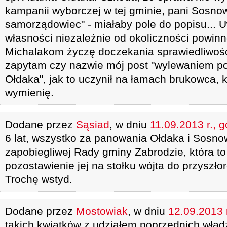
kampanii wyborczej w tej gminie, pani Sosno
samorządowiec" - miałaby pole do popisu...
własności niezależnie od okoliczności powin
Michalakom życzę doczekania sprawiedliwośc
zapytam czy nazwie mój post "wylewaniem p
Ołdaka", jak to uczynił na łamach brukowca, 
wymienię.
Dodane przez
Sąsiad
, w dniu
11.09.2013 r., 
6 lat, wszystko za panowania Ołdaka i Sosnows
zapobiegliwej Rady gminy Zabrodzie, która to
pozostawienie jej na stołku wójta do przyszł
Trochę wstyd.
Dodane przez
Mostowiak
, w dniu
12.09.2013 r
takich kwiatków z udziałem poprzednich wład