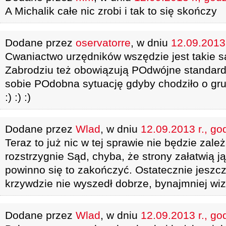
A Michalik całe nic zrobi i tak to się skończy
Dodane przez
oservatorre
, w dniu
12.09.2013 
Cwaniactwo urzędników wszędzie jest takie 
Zabrodziu też obowiązują POdwójne standard
sobie POdobna sytuację gdyby chodziło o gru
:) :) :)
Dodane przez
Wlad
, w dniu
12.09.2013 r., go
Teraz to już nic w tej sprawie nie będzie zale
rozstrzygnie Sąd, chyba, że strony załatwią ją
powinno się to zakończyć. Ostatecznie jeszcz
krzywdzie nie wyszedł dobrze, bynajmniej wi
Dodane przez
Wlad
, w dniu
12.09.2013 r., go