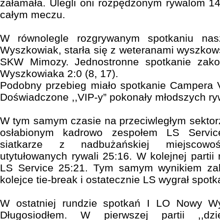
załamała. Ulegli oni rozpędzonym rywalom 14:
całym meczu.
W równolegle rozgrywanym spotkaniu nas
Wyszkowiak, starła się z weteranami wyszkows
SKW Mimozy. Jednostronne spotkanie zako
Wyszkowiaka 2:0 (8, 17).
Podobny przebieg miało spotkanie Campera V
Doświadczone ,,VIP-y” pokonały młodszych rywa
W tym samym czasie na przeciwległym sektor
osłabionym kadrowo zespołem LS Servic
siatkarze z nadbużańskiej miejscowoś
utytułowanych rywali 25:16. W kolejnej partii 
LS Service 25:21. Tym samym wynikiem zak
kolejce tie-break i ostatecznie LS wygrał spotk
W ostatniej rundzie spotkań I LO Nowy Wy
Długosiodłem. W pierwszej partii ,,dzi