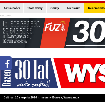
Aktualności
Stałe działy
Gminy
Archiwum
Rekomendac
REKLAMA
Dziś jest
10 sierpnia 2026 r.
, imieniny
Borysa, Wawrzyńca