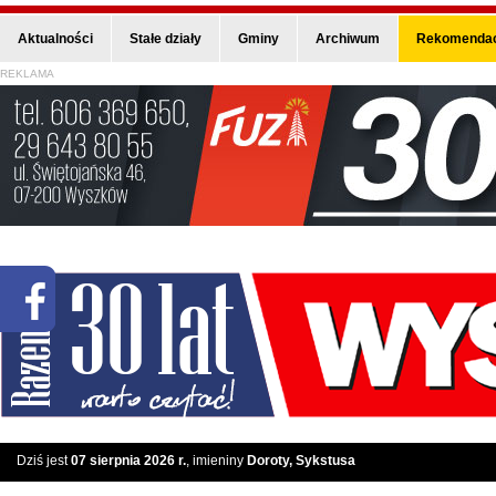
Aktualności
Stałe działy
Gminy
Archiwum
Rekomendac
REKLAMA
Dziś jest
07 sierpnia 2026 r.
, imieniny
Doroty, Sykstusa