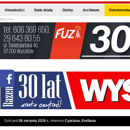
Aktualności
Stałe działy
Gminy
Archiwum
Rekomendac
REKLAMA
Dziś jest
08 sierpnia 2026 r.
, imieniny
Cypriana, Emiliana