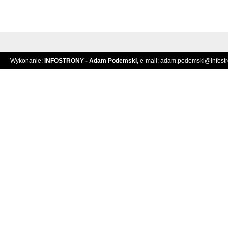
Wykonanie:
INFOSTRONY - Adam Podemski
, e-mail:
adam.podemski@infostro