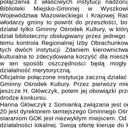
połączenia z właściwych instytucji nadzor
Biblioteki Miejsko-Gminnej w Wyszkowi
Województwa Mazowieckiego i Krajowej Rady
włodarzy gminy to powrót do przeszłości, b
działał tylko Gminny Ośrodek Kultury, w któ
dział biblioteczny obsługiwany przez jednego
temu kontrola Regionalnej Izby Obrachunkow
tych dwóch instytucji. Zdaniem kierownictwa
kulturalna to zdecydowana korzyść dla mies
w ten sposób oszczędności będą mogły
działalność merytoryczną.
Oficjalnie połączone instytucja zaczną działa
Gminny Ośrodek Kultury. Przez pierwszy mie
jeszcze H. Główczyk, potem jej obowiązki pr
drodze konkursu.
Hanna Główczyk z Somianką związana jest od
20 jest dyrektorem tamtejszego Gminnego Ośrod
staraniom GOK jest niezwykłym miejscem. Od w
działalności lokalnej. Swoją ofertę kieruje do