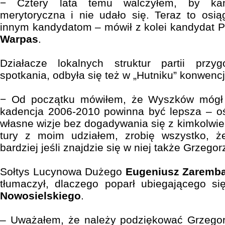
− Cztery lata temu walczyłem, by ka
merytoryczna i nie udało się. Teraz to osią
innym kandydatom – mówił z kolei kandydat P
Warpas
.
Działacze lokalnych struktur partii przygo
spotkania, odbyła się też w „Hutniku” konwencj
− Od początku mówiłem, że Wyszków mógł r
kadencja 2006-2010 powinna być lepsza – 
własne wizje bez dogadywania się z kimkolwiek.
tury z moim udziałem, zrobię wszystko, ż
bardziej jeśli znajdzie się w niej także Grzego
Sołtys Lucynowa Dużego
Eugeniusz Zaremb
tłumaczył, dlaczego poparł ubiegającego si
Nowosielskiego
.
– Uważałem, że należy podziękować Grzego