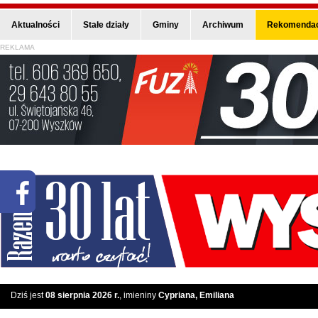
Aktualności
Stałe działy
Gminy
Archiwum
Rekomendac
REKLAMA
Dziś jest
08 sierpnia 2026 r.
, imieniny
Cypriana, Emiliana