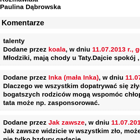
Paulina Dąbrowska
Komentarze
talenty
Dodane przez
koala
, w dniu
11.07.2013 r., 
Młodziki, mają chody u Taty.Dajcie spokój
Dodane przez
Inka (mała Inka)
, w dniu
11.0
Dlaczego we wszystkim dopatrywać się złyc
bogatszych rodziców mogą wspomóc chłop
tata może np. zasponsorować.
Dodane przez
Jak zawsze
, w dniu
11.07.201
Jak zawsze widzicie w wszystkim zło, może
nie tylko bzdury gadacie