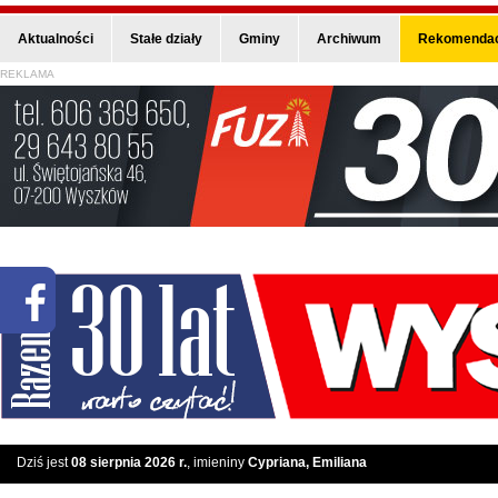
Aktualności
Stałe działy
Gminy
Archiwum
Rekomendac
REKLAMA
Dziś jest
08 sierpnia 2026 r.
, imieniny
Cypriana, Emiliana