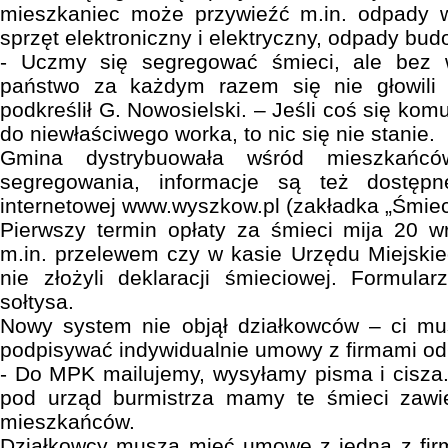
mieszkaniec może przywieźć m.in. odpady w
sprzęt elektroniczny i elektryczny, odpady bud
- Uczmy się segregować śmieci, ale bez wi
państwo za każdym razem się nie głowili 
podkreślił G. Nowosielski. – Jeśli coś się kom
do niewłaściwego worka, to nic się nie stanie.
Gmina dystrybuowała wśród mieszkańc
segregowania, informacje są też dostępn
internetowej www.wyszkow.pl (zakładka „Śmie
Pierwszy termin opłaty za śmieci mija 20 w
m.in. przelewem czy w kasie Urzędu Miejskieg
nie złożyli deklaracji śmieciowej. Formula
sołtysa.
Nowy system nie objął działkowców – ci mus
podpisywać indywidualnie umowy z firmami odb
- Do MPK mailujemy, wysyłamy pisma i cisza
pod urząd burmistrza mamy te śmieci zawie
mieszkańców.
Działkowcy muszą mieć umowę z jedną z firm,