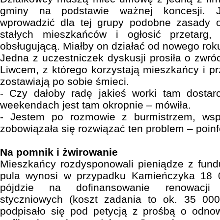
gminy na podstawie ważnej koncesji. J
wprowadzić dla tej grupy podobne zasady 
stałych mieszkańców i ogłosić przetarg, 
obsługującą. Miałby on działać od nowego rok
Jedna z uczestniczek dyskusji prosiła o zwró
Liwcem, z którego korzystają mieszkańcy i p
zostawiają po sobie śmieci.
- Czy dałoby radę jakieś worki tam dostar
weekendach jest tam okropnie – mówiła.
- Jestem po rozmowie z burmistrzem, wsp
zobowiązała się rozwiązać ten problem – poin
Na pomnik i żwirowanie
Mieszkańcy rozdysponowali pieniądze z fund
pula wynosi w przypadku Kamieńczyka 18 0
pójdzie na dofinansowanie renowacji
styczniowych (koszt zadania to ok. 35 000 
podpisało się pod petycją z prośbą o odno