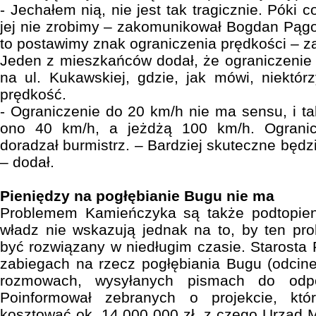
- Jechałem nią, nie jest tak tragicznie. Póki 
jej nie zrobimy – zakomunikował Bogdan Pągow
to postawimy znak ograniczenia prędkości – z
Jeden z mieszkańców dodał, że ograniczenie 
na ul. Kukawskiej, gdzie, jak mówi, niektór
prędkość.
- Ograniczenie do 20 km/h nie ma sensu, i 
ono 40 km/h, a jeżdżą 100 km/h. Ogranic
doradzał burmistrz. – Bardziej skuteczne będzie
– dodał.
Pieniędzy na pogłębianie Bugu nie ma
Problemem Kamieńczyka są także podtopieni
władz nie wskazują jednak na to, by ten p
być rozwiązany w niedługim czasie. Starosta
zabiegach na rzecz pogłębiania Bugu (odcin
rozmowach, wysyłanych pismach do odpowi
Poinformował zebranych o projekcie, któr
kosztować ok. 14 000 000 zł, z czego Urząd M