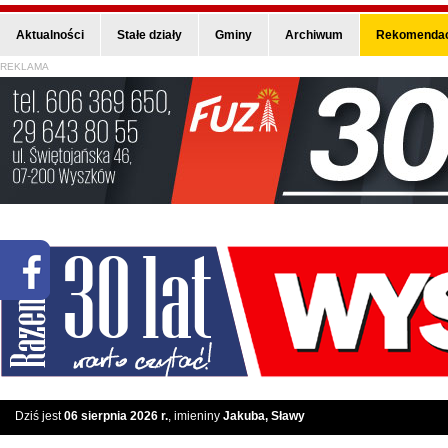
Aktualności
Stałe działy
Gminy
Archiwum
Rekomendac
REKLAMA
Dziś jest
06 sierpnia 2026 r.
, imieniny
Jakuba, Sławy