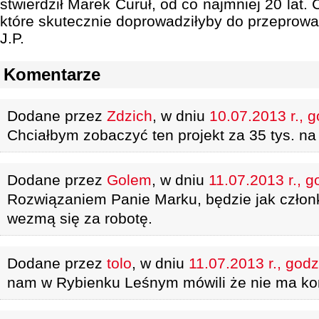
stwierdził Marek Curuł, od co najmniej 20 lat.
które skutecznie doprowadziłyby do przeprowa
J.P.
Komentarze
Dodane przez
Zdzich
, w dniu
10.07.2013 r., 
Chciałbym zobaczyć ten projekt za 35 tys. n
Dodane przez
Golem
, w dniu
11.07.2013 r., g
Rozwiązaniem Panie Marku, będzie jak człon
wezmą się za robotę.
Dodane przez
tolo
, w dniu
11.07.2013 r., godz
nam w Rybienku Leśnym mówili że nie ma k