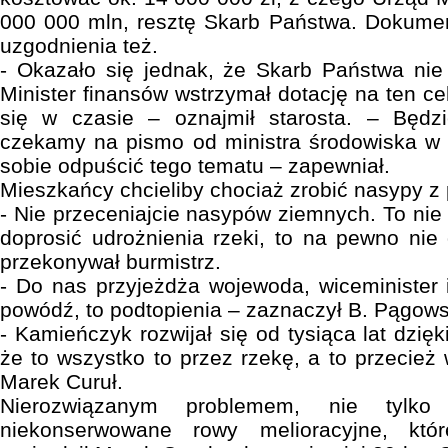
000 000 mln, resztę Skarb Państwa. Dokumen
uzgodnienia też.
- Okazało się jednak, że Skarb Państwa nie
Minister finansów wstrzymał dotację na ten c
się w czasie – oznajmił starosta. – Będz
czekamy na pismo od ministra środowiska w 
sobie odpuścić tego tematu – zapewniał.
Mieszkańcy chcieliby chociaż zrobić nasypy z 
- Nie przeceniajcie nasypów ziemnych. To nie
doprosić udrożnienia rzeki, to na pewno nie
przekonywał burmistrz.
- Do nas przyjeżdża wojewoda, wiceminister 
powódź, to podtopienia – zaznaczył B. Pągows
- Kamieńczyk rozwijał się od tysiąca lat dzięk
że to wszystko to przez rzekę, a to przecież
Marek Curuł.
Nierozwiązanym problemem, nie tylk
niekonserwowane rowy melioracyjne, któ