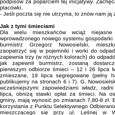
podpisów za poparciem tej inicjatywy. Zachęc
placówki.
- Jeśli poczta się nie utrzyma, to znów nam ją 
Jak z tymi śmieciami
Dla wielu mieszkańców wciąż niejasn
wprowadzonego nowego systemu gospodarki śm
burmistrz Grzegorz Nowosielski, miesz
zaopatrzyć się w pojemniki i worki do odp
zapewnia trzy (w różnych kolorach) do odpad
jak zapewnił burmistrz, zostaną dostar
pierwszym odbiorze śmieci – 12 i 26 lipc
zmieszane, 19 lipca segregowane (pełny 
publikujemy na stronach 6 i 7). G. Nowosiels
wcześniejszymi zapowiedziami władz, radni 
lipca, obniżą stawki opłat za śmieci. Na 
gminy, mają wynosić po zmianach 7,80-8 zł. B
korzystania z Punktu Selektywnego Odbiera
mieszczącego się przy ul. Leśnej w 