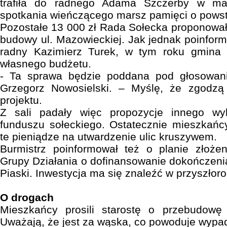
trafiła do radnego Adama Szczerby w ma
spotkania wieńczącego marsz pamięci o pows
Pozostałe 13 000 zł Rada Sołecka proponował
budowy ul. Mazowieckiej. Jak jednak poinfor
radny Kazimierz Turek, w tym roku gmina p
własnego budżetu.
- Ta sprawa będzie poddana pod głosowani
Grzegorz Nowosielski. – Myślę, że zgodzą
projektu.
Z sali padały więc propozycje innego wy
funduszu sołeckiego. Ostatecznie mieszkańc
te pieniądze na utwardzenie ulic kruszywem.
Burmistrz poinformował też o planie złoże
Grupy Działania o dofinansowanie dokończeni
Piaski. Inwestycja ma się znaleźć w przyszło
O drogach
Mieszkańcy prosili starostę o przebudowę
Uważają, że jest za wąska, co powoduje wypad