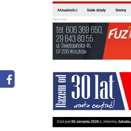
Aktualności
Stałe działy
Gminy
REKLAMA
Dziś jest
06 sierpnia 2026 r.
, imieniny
Jakuba,