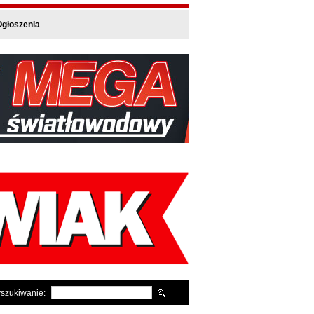
głoszenia
szukiwanie: