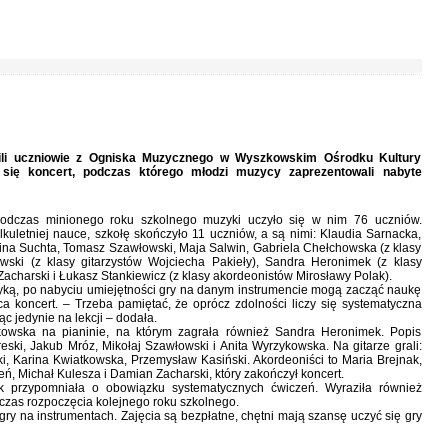
ili uczniowie z Ogniska Muzycznego w Wyszkowskim Ośrodku Kultury
 się koncert, podczas którego młodzi muzycy zaprezentowali nabyte
 Podczas minionego roku szkolnego muzyki uczyło się w nim 76 uczniów.
ilkuletniej nauce, szkołę skończyło 11 uczniów, a są nimi: Klaudia Sarnacka,
ina Suchta, Tomasz Szawłowski, Maja Salwin, Gabriela Chełchowska (z klasy
zewski (z klasy gitarzystów Wojciecha Pakieły), Sandra Heronimek (z klasy
charski i Łukasz Stankiewicz (z klasy akordeonistów Mirosławy Polak).
zyką, po nabyciu umiejętności gry na danym instrumencie mogą zacząć naukę
 koncert. – Trzeba pamiętać, że oprócz zdolności liczy się systematyczna
c jedynie na lekcji – dodała.
pkowska na pianinie, na którym zagrała również Sandra Heronimek. Popis
reski, Jakub Mróz, Mikołaj Szawłowski i Anita Wyrzykowska. Na gitarze grali:
i, Karina Kwiatkowska, Przemysław Kasiński. Akordeoniści to Maria Brejnak,
ń, Michał Kulesza i Damian Zacharski, który zakończył koncert.
 przypomniała o obowiązku systematycznych ćwiczeń. Wyraziła również
czas rozpoczęcia kolejnego roku szkolnego.
gry na instrumentach. Zajęcia są bezpłatne, chętni mają szansę uczyć się gry