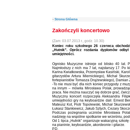
-
Strona Główna
Zakończyli koncertowo
(Zam: 03.07.2013 r., godz. 10.30)
Koniec roku szkolnego 26 czerwca obchodz
„Hutnik”. Oprócz rozdania dyplomów odbył
umiejętności.
Ognisko Muzyczne istnieje od blisko 40 lat.
Najmłodszy z nich ma 7 lat, najstarszy 17. Po k
Karina Kwiatkowska, Przemysław Kasiński, Karol
gitarzystów Artura Miernickiego), Michał Skur
fortepianistów Tomasza Drążewskiego), Damian Za
-To nie musi być dla nich koniec przygody z mu
na innym – mówiła Mirosława Polak, prowadząca
praca. Nie można nauczyć się dobrze grać, ćwiczą
Muzyczny koncert rozpoczęła Aleksandra Fili
umiejętności gry na keyboardzie dali: Ernest Be
Mateusz Kot, Piotr Topolewski, Michał Skurzewsk
Łukasz Stankiewicz, Jakub Sztych, Cezary Skocze
Podczas pożegnania uczniów Mirosława Polak
nadzieję na wspólne spotkanie we wrześniu, pod
Od 1 lipca „Hutnik” organizuje wakacyjną szkołę 
na pianinie, keyboardzie, akordeonie i gitarze.
P.D.