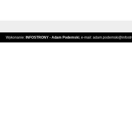
Wykonanie:
INFOSTRONY - Adam Podemski
, e-mail:
adam.podemski@infostro