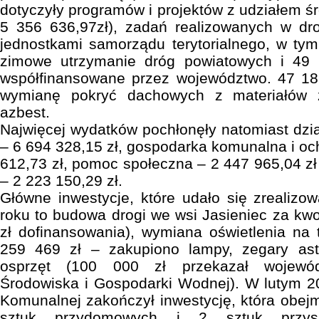
dotyczyły programów i projektów z udziałem śr
5 356 636,97zł), zadań realizowanych w d
jednostkami samorządu terytorialnego, w tym 
zimowe utrzymanie dróg powiatowych i 49 
współfinansowane przez województwo. 47 18
wymianę pokryć dachowych z materiałów z
azbest.
Najwięcej wydatków pochłonęły natomiast dzia
– 6 694 328,15 zł, gospodarka komunalna i oc
612,73 zł, pomoc społeczna – 2 447 965,04 zł 
– 2 223 150,29 zł.
Główne inwestycje, które udało się zrealiz
roku to budowa drogi we wsi Jasieniec za kwo
zł dofinansowania), wymiana oświetlenia na 
259 469 zł – zakupiono lampy, zegary ast
osprzęt (100 000 zł przekazał wojewó
Środowiska i Gospodarki Wodnej). W lutym 2
Komunalnej zakończył inwestycję, która obe
sztuk przydomowych i 2 sztuk przyszk