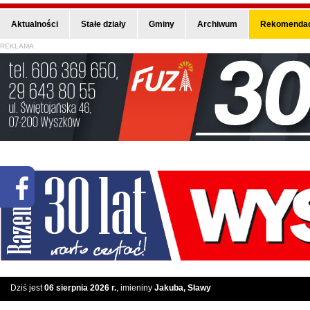
Aktualności
Stałe działy
Gminy
Archiwum
Rekomendac
REKLAMA
Dziś jest
06 sierpnia 2026 r.
, imieniny
Jakuba, Sławy