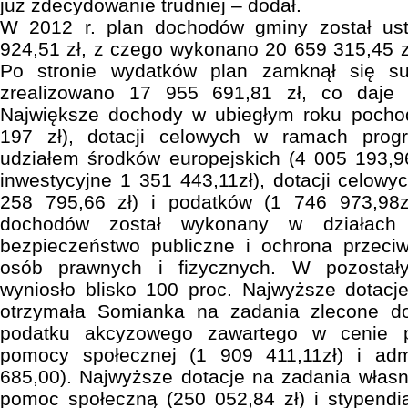
już zdecydowanie trudniej – dodał.
W 2012 r. plan dochodów gminy został us
924,51 zł, z czego wykonano 20 659 315,45 zł
Po stronie wydatków plan zamknął się s
zrealizowano 17 955 691,81 zł, co daje 
Największe dochody w ubiegłym roku pochod
197 zł), dotacji celowych w ramach pro
udziałem środków europejskich (4 005 193,9
inwestycyjne 1 351 443,11zł), dotacji celowy
258 795,66 zł) i podatków (1 746 973,98z
dochodów został wykonany w działach r
bezpieczeństwo publiczne i ochrona przec
osób prawnych i fizycznych. W pozostał
wyniosło blisko 100 proc. Najwyższe dotacj
otrzymała Somianka na zadania zlecone do
podatku akcyzowego zawartego w cenie p
pomocy społecznej (1 909 411,11zł) i admin
685,00). Najwyższe dotacje na zadania włas
pomoc społeczną (250 052,84 zł) i stypendi