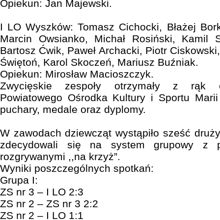
Opiekun: Jan Majewski.
I LO Wyszków: Tomasz Cichocki, Błażej Bork
Marcin Owsianko, Michał Rosiński, Kamil 
Bartosz Ćwik, Paweł Archacki, Piotr Ciskowsk
Świętoń, Karol Skoczeń, Mariusz Buźniak.
Opiekun: Mirosław Macioszczyk.
Zwycięskie zespoły otrzymały z rąk or
Powiatowego Ośrodka Kultury i Sportu Marii
puchary, medale oraz dyplomy.
W zawodach dziewcząt wystąpiło sześć druży
zdecydowali się na system grupowy z pó
rozgrywanymi ,,na krzyż”.
Wyniki poszczególnych spotkań:
Grupa I:
ZS nr 3 – I LO 2:3
ZS nr 2 – ZS nr 3 2:2
ZS nr 2 – I LO 1:1