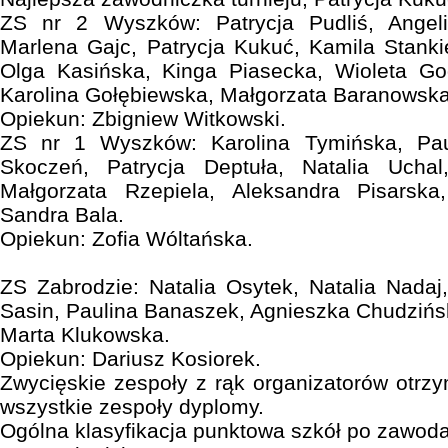
ZS nr 2 Wyszków: Patrycja Pudliś, Angeli
Marlena Gajc, Patrycja Kukuć, Kamila Stanki
Olga Kasińska, Kinga Piasecka, Wioleta G
Karolina Gołębiewska, Małgorzata Baranowska
Opiekun: Zbigniew Witkowski.
ZS nr 1 Wyszków: Karolina Tymińska, Pau
Skoczeń, Patrycja Deptuła, Natalia Uchal
Małgorzata Rzepiela, Aleksandra Pisarska
Sandra Bala.
Opiekun: Zofia Wóltańska.
ZS Zabrodzie: Natalia Osytek, Natalia Nadaj
Sasin, Paulina Banaszek, Agnieszka Chudziń
Marta Klukowska.
Opiekun: Dariusz Kosiorek.
Zwycięskie zespoły z rąk organizatorów otrzy
wszystkie zespoły dyplomy.
Ogólna klasyfikacja punktowa szkół po zawod