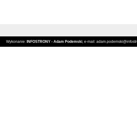
Wykonanie:
INFOSTRONY - Adam Podemski
, e-mail:
adam.podemski@infostro