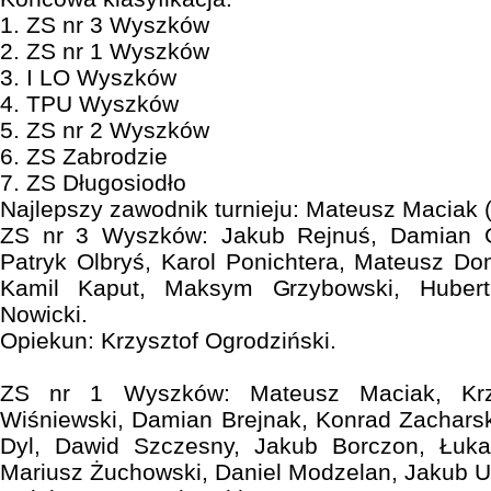
1. ZS nr 3 Wyszków
2. ZS nr 1 Wyszków
3. I LO Wyszków
4. TPU Wyszków
5. ZS nr 2 Wyszków
6. ZS Zabrodzie
7. ZS Długosiodło
Najlepszy zawodnik turnieju: Mateusz Maciak 
ZS nr 3 Wyszków: Jakub Rejnuś, Damian G
Patryk Olbryś, Karol Ponichtera, Mateusz D
Kamil Kaput, Maksym Grzybowski, Hubert
Nowicki.
Opiekun: Krzysztof Ogrodziński.
ZS nr 1 Wyszków: Mateusz Maciak, Krzy
Wiśniewski, Damian Brejnak, Konrad Zacharsk
Dyl, Dawid Szczesny, Jakub Borczon, Łuka
Mariusz Żuchowski, Daniel Modzelan, Jakub U