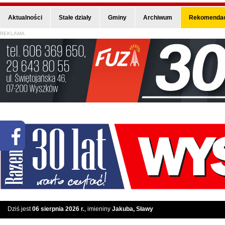
Aktualności
Stałe działy
Gminy
Archiwum
Rekomendac
REKLAMA
Dziś jest
06 sierpnia 2026 r.
, imieniny
Jakuba, Sławy