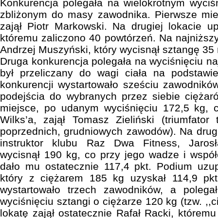
Konkurencja polegała na wielokrotnym wyciśn
zbliżonym do masy zawodnika. Pierwsze mie
zajął Piotr Markowski. Na drugiej lokacie up
któremu zaliczono 40 powtórzeń. Na najniższ
Andrzej Muszyński, który wycisnął sztangę 35 
Druga konkurencja polegała na wyciśnięciu na
był przeliczany do wagi ciała na podstawie
konkurencji wystartowało sześciu zawodników
podejścia do wybranych przez siebie ciężar
miejsce, po udanym wyciśnięciu 172,5 kg, c
Wilks’a, zajął Tomasz Zieliński (triumfator
poprzednich, grudniowych zawodów). Na drug
instruktor klubu Raz Dwa Fitness, Jaros
wycisnął 190 kg, co przy jego wadze i współc
dało mu ostatecznie 117,4 pkt. Podium uzup
który z ciężarem 185 kg uzyskał 114,9 pkt.
wystartowało trzech zawodników, a polega
wyciśnięciu sztangi o ciężarze 120 kg (tzw. ,,
lokatę zajął ostatecznie Rafał Racki, którem