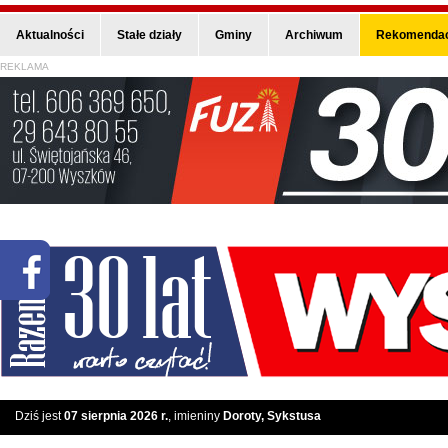
Aktualności
Stałe działy
Gminy
Archiwum
Rekomendac
REKLAMA
Dziś jest
07 sierpnia 2026 r.
, imieniny
Doroty, Sykstusa