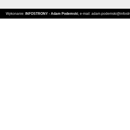
Wykonanie:
INFOSTRONY - Adam Podemski
, e-mail:
adam.podemski@infostro