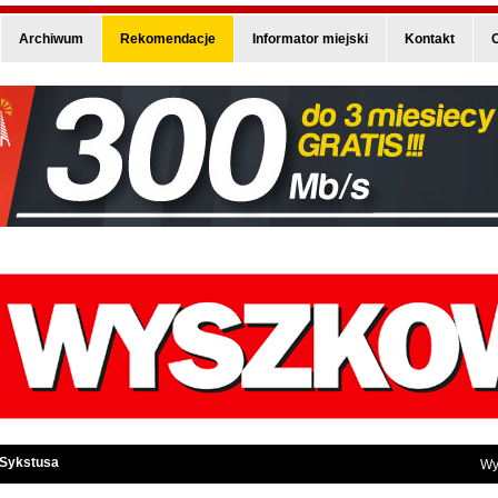
Archiwum
Rekomendacje
Informator miejski
Kontakt
O
 Sykstusa
Wy