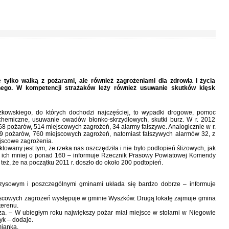
e tylko walką z pożarami, ale również zagrożeniami dla zdrowia i życia
lnego. W kompetencji strażaków leży również usuwanie skutków klęsk
zkowskiego, do których dochodzi najczęściej, to wypadki drogowe, pomoc
chemiczne, usuwanie owadów błonko-skrzydłowych, skutki burz. W r. 2012
 pożarów, 514 miejscowych zagrożeń, 34 alarmy fałszywe. Analogicznie w r.
09 pożarów, 760 miejscowych zagrożeń, natomiast fałszywych alarmów 32, z
ejscowe zagrożenia.
towany jest tym, że rzeka nas oszczędziła i nie było podtopień ślizowych, jak
Jest ich mniej o ponad 160 – informuje Rzecznik Prasowy Powiatowej Komendy
 też, że na początku 2011 r. doszło do około 200 podtopień.
ysowym i poszczególnymi gminami układa się bardzo dobrze – informuje
iejscowych zagrożeń występuje w gminie Wyszków. Drugą lokatę zajmuje gmina
terenu.
za. – W ubiegłym roku największy pożar miał miejsce w stolarni w Niegowie
k – dodaje.
mianka.