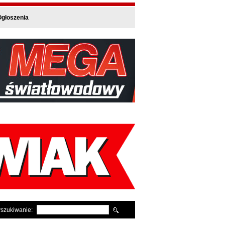
głoszenia
szukiwanie: