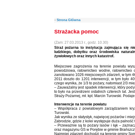
-
Strona Główna
Strażacka pomoc
(Zam: 27.03.2013 r., godz. 10.30)
Straż pożarna to instytucja zajmująca się ni
ludzkiego, dobytku oraz środowiska natura
żywiołowych oraz innych katastrof.
Miejscowe zagrożenia na terenie powiatu wys
powodziowa, ratownictwo wodne, ratownictwo 
zanotowano 1026 miejscowych zdarzeń, w tym 468
2011 doszło do 1201 interwencji, w tym było 4
czego wynika, że 1/3 to pożary, natomiast 2/3 mi
– Zauważalny jest spadek interwencji, który podyk
to było na przestrzeni ostatnich czterech lat. 
Straży Pożarnej, mł. kpt. Marcin Turowski. Podaje
Interwencje na terenie powiatu
– Współpraca z powiatowym zarządzaniem kryz
Turowski.
Jak wynika ze statystyk, najwięcej pożarów i m
Zabrodzie, gdzie z kolei występuje duża palność 
– Przeważnie są to pożary lasów i łąk – zaznac
oraz magazynu GS w Porębie w gminie Brańszczy
Najmniej zdarzeń dochodzi na terenie gminy So