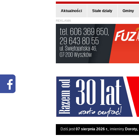
Aktualności
Stałe działy
Gminy
REKLAMA
Dziś jest
07 sierpnia 2026 r.
, imieniny
Doroty,