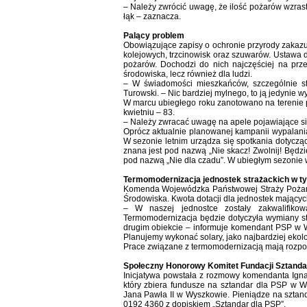
– Należy zwrócić uwagę, że ilość pożarów wzrast
łąk – zaznacza.
Palący problem
Obowiązujące zapisy o ochronie przyrody zakazu
kolejowych, trzcinowisk oraz szuwarów. Ustawa d
pożarów. Dochodzi do nich najczęściej na prze
środowiska, lecz również dla ludzi.
– W świadomości mieszkańców, szczególnie st
Turowski. – Nic bardziej mylnego, to ją jedynie w
W marcu ubiegłego roku zanotowano na terenie 
kwietniu – 83.
– Należy zwracać uwagę na apele pojawiające się 
Oprócz aktualnie planowanej kampanii wypalani
W sezonie letnim urządza się spotkania dotyczą
znana jest pod nazwą „Nie skacz! Zwolnij! Będz
pod nazwą „Nie dla czadu”. W ubiegłym sezonie 
Termomodernizacja jednostek strażackich w t
Komenda Wojewódzka Państwowej Straży Pożar
Środowiska. Kwota dotacji dla jednostek mający
– W naszej jednostce zostały zakwalifiko
Termomodernizacja będzie dotyczyła wymiany st
drugim obiekcie – informuje komendant PSP w W
Planujemy wykonać solary, jako najbardziej ekol
Prace związane z termomodernizacją mają rozpoc
Społeczny Honorowy Komitet Fundacji Sztand
Inicjatywa powstała z rozmowy komendanta Ig
który zbiera fundusze na sztandar dla PSP w 
Jana Pawła II w Wyszkowie. Pieniądze na szt
0192 4360 z dopiskiem „Sztandar dla PSP”.