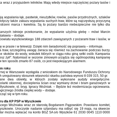
a wraz z przyjazdem letników. Mają wtedy miejsce najczęściej pożary lasów i
ją wypalania łąk, pastwisk, nieużytków, rowów, pasów przydrożnych, szlaków
otyczy także zakazu wypalania suchych traw, które są najczęstszą przyczyną
strzeni marca i kwietnia. Są to pożary bardzo niebezpieczne nie tylko dla
arszych istnieje przekonanie, że wypalanie użyźnia glebę – mówi Marcin
yjaławia – dodaje.
powiatu wyszkowskiego 188 zdarzeń zawiązanych z pożarami traw i lasów, w
w prasie i w telewizji. Dzięki nim świadomość się poprawia – informuje.
a traw, szczególną uwagę zwraca się również na zachowanie podczas burzy.
ce skoków do wody, wskutek których w ciągu roku giną setki osób. Kampania
iesz żył!”. Natomiast w sezonie zimowym urządza się ogólnopolską kampanię
w ten sposób zmarło 87 osób, co jest niepokojącym alarmem.
ym roku
nej w Warszawie wystąpiła z wnioskiem do Narodowego Funduszu Ochrony
ch uregulowany stosunek własności skarbu państwa wynosi 8 039 315, 50 gr.
wane dwa obiekty, w których zostały wykonane audyty energetyczne.
olarki okiennej, docieplenia ścian oraz wymiany drzwi i bram garażowych w
yszkowie, st. bryg. Ignacy Woźniak. – Będzie też modernizacja ogrzewania.
ogicznego źródła ciepłej wody – dodaje.
ząć się w tym roku.
aru dla KP PSP w Wyszkowie
nacego Woźniaka wraz ze starostą Bogdanem Pągowskim. Powołano komitet,
Wyszkowie. Uroczyste nadanie sztandaru ma odbyć się 19 maja, na skwerze
andar można wpłacać na konto BGŻ SA o/o Wyszków 61 2030 0045 1110 0000