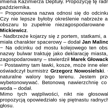
imienia Kazimierza Deptuły. Propozycję tę radn
października.
− Proponowana nazwa odnosi się do odcinka
Czy nie lepsze byłoby określenie nabrzeże 
obszaru to zupełnie niezagospodarowan
Mickiewicz
.
- Nadbrzeże kojarzy się z portem, statkami, 
miała charakter spacerowy – dodał
Jan Malin
− Na odcinku od mostu kolejowego ten obsz
nazwy bulwar traktuję jako deklarację miasta
zagospodarowany – stwierdził
Marek Głowack
− Postawimy tam ławki, kosze, może inne elem
oświadczył burmistrz
Grzegorz Nowosielski
.
naturalne walory tego terenu. Jestem prz
wybetonowywać. Betonową nawierzchnię co
woda – dodał.
Mimo tych wątpliwości, nikt nie głosow
propozycją opowiedziało się piętnastu radnyc
głosu.