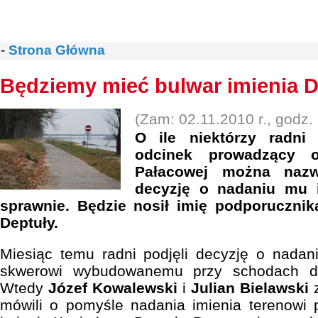
-
Strona Główna
Będziemy mieć bulwar imienia D
(Zam: 02.11.2010 r., godz.
O ile niektórzy radni 
odcinek prowadzący o
Pałacowej można nazw
decyzję o nadaniu mu i
sprawnie. Będzie nosił imię podporucznik
Deptuły.
Miesiąc temu radni podjęli decyzję o nadan
skwerowi wybudowanemu przy schodach do
Wtedy
Józef Kowalewski
i
Julian Bielawski
z
mówili o pomyśle nadania imienia terenow