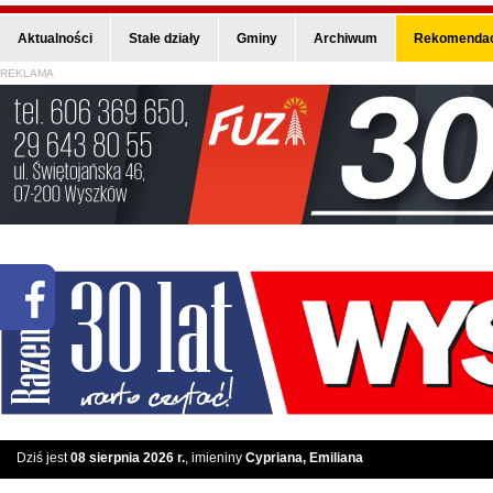
Aktualności
Stałe działy
Gminy
Archiwum
Rekomendac
REKLAMA
Dziś jest
08 sierpnia 2026 r.
, imieniny
Cypriana, Emiliana