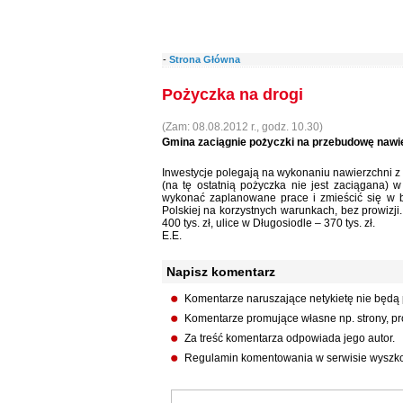
-
Strona Główna
Pożyczka na drogi
(Zam: 08.08.2012 r., godz. 10.30)
Gmina zaciągnie pożyczki na przebudowę nawie
Inwestycje polegają na wykonaniu nawierzchni z
(na tę ostatnią pożyczka nie jest zaciągana)
wykonać zaplanowane prace i zmieścić się w 
Polskiej na korzystnych warunkach, bez prowizj
400 tys. zł, ulice w Długosiodle – 370 tys. zł.
E.E.
Napisz komentarz
Komentarze naruszające netykietę nie będą
Komentarze promujące własne np. strony, pro
Za treść komentarza odpowiada jego autor.
Regulamin komentowania w serwisie wyszko