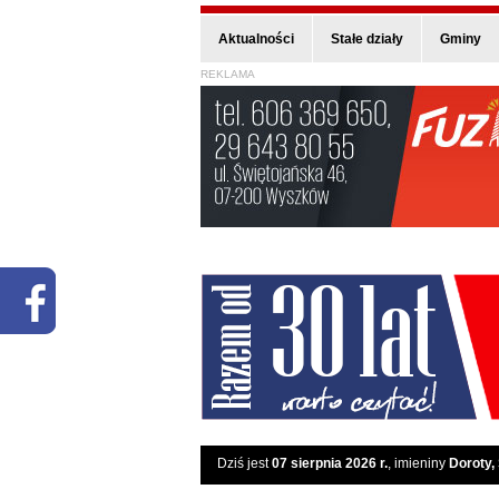
Aktualności
Stałe działy
Gminy
REKLAMA
Dziś jest
07 sierpnia 2026 r.
, imieniny
Doroty,