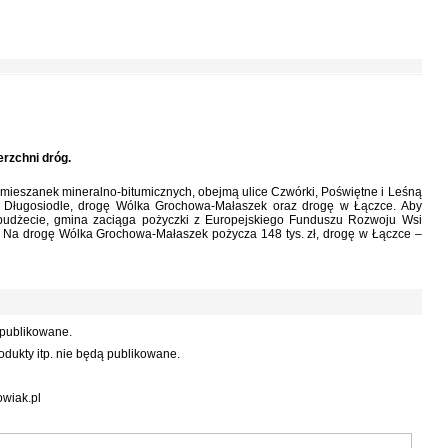
rzchni dróg.
 mieszanek mineralno-bitumicznych, obejmą ulice Czwórki, Poświętne i Leśną
 w Długosiodle, drogę Wólka Grochowa-Małaszek oraz drogę w Łączce. Aby
budżecie, gmina zaciąga pożyczki z Europejskiego Funduszu Rozwoju Wsi
i. Na drogę Wólka Grochowa-Małaszek pożycza 148 tys. zł, drogę w Łączce –
 publikowane.
dukty itp. nie będą publikowane.
wiak.pl