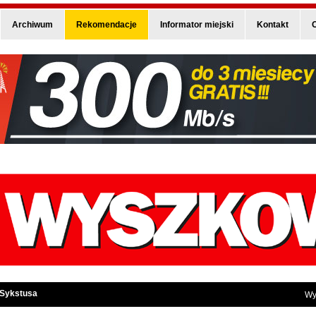
Archiwum
Rekomendacje
Informator miejski
Kontakt
O
 Sykstusa
Wy