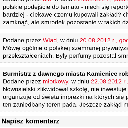
polskie podejście do tematu - niech się report
bardziej - ciekawe czemu kupowali zakład? ch
zamknąć, ale smrodek pozostanie w takich d
Dodane przez
Wlad
, w dniu
20.08.2012 r., go
Mówię ogólnie o polskiej szemranej prywatyza
przekształceniach. Były perfumy pozostał sm
Burmistrz z dawnego miasta Kamieniec rob
Dodane przez
młotkowy
, w dniu
22.08.2012 r.
Nowosielski zlikwidował szkołę, nie inwestuj
organizuje od święta imprezki na których się 
ten zaniedbany teren pada. Jeszcze zakłąd m
Napisz komentarz