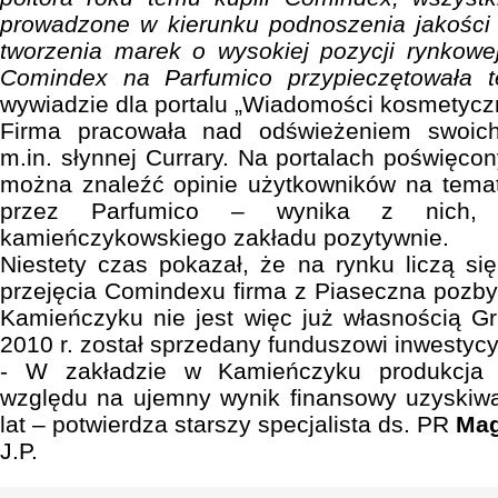
prowadzone w kierunku podnoszenia jakości 
tworzenia marek o wysokiej pozycji rynkowe
Comindex na Parfumico przypieczętowała 
wywiadzie dla portalu „Wiadomości kosmetycz
Firma pracowała nad odświeżeniem swoic
m.in. słynnej Currary. Na portalach poświęc
można znaleźć opinie użytkowników na tema
przez Parfumico – wynika z nich, ż
kamieńczykowskiego zakładu pozytywnie.
Niestety czas pokazał, że na rynku liczą się
przejęcia Comindexu firma z Piaseczna pozbył
Kamieńczyku nie jest więc już własnością G
2010 r. został sprzedany funduszowi inwestyc
- W zakładzie w Kamieńczyku produkcja 
względu na ujemny wynik finansowy uzyskiwa
lat – potwierdza starszy specjalista ds. PR
Mag
J.P.