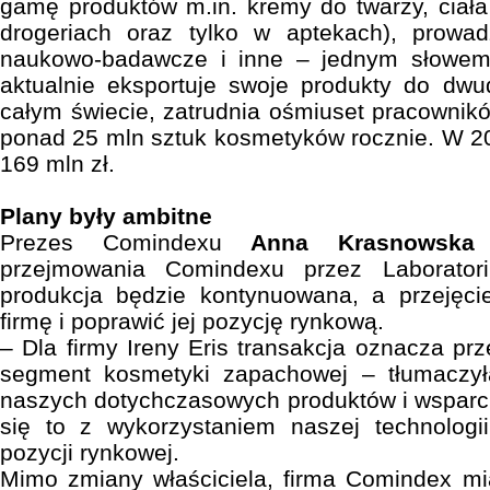
gamę produktów m.in. kremy do twarzy, ciał
drogeriach oraz tylko w aptekach), prowa
naukowo-badawcze i inne – jednym słowem,
aktualnie eksportuje swoje produkty do dwu
całym świecie, zatrudnia ośmiuset pracownik
ponad 25 mln sztuk kosmetyków rocznie. W 201
169 mln zł.
Plany były ambitne
Prezes Comindexu
Anna Krasnowska
z
przejmowania Comindexu przez Laborator
produkcja będzie kontynuowana, a przejęc
firmę i poprawić jej pozycję rynkową.
– Dla firmy Ireny Eris transakcja oznacza pr
segment kosmetyki zapachowej – tłumaczył
naszych dotychczasowych produktów i wsparc
się to z wykorzystaniem naszej technologii
pozycji rynkowej.
Mimo zmiany właściciela, firma Comindex mi