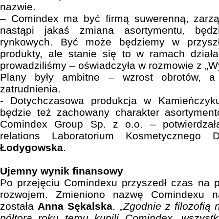
nazwie.
– Comindex ma być firmą suwerenną, zarząd
nastąpi jakaś zmiana asortymentu, będz
rynkowych. Być może będziemy w przyszł
produkty, ale stanie się to w ramach działa
prowadziliśmy – oświadczyła w rozmowie z „W
Plany były ambitne – wzrost obrotów, a
zatrudnienia.
- Dotychczasowa produkcja w Kamieńczyk
będzie też zachowany charakter asortymen
Comindex Group Sp. z o.o. – potwierdzała
relations Laboratorium Kosmetycznego
Łodygowska
.
Ujemny wynik finansowy
Po przejęciu Comindexu przyszedł czas na
rozwojem. Zmieniono nazwę Comindexu n
została
Anna Sękalska
.
„Zgodnie z filozofią 
półtora roku temu kupili Comindex, wszystk