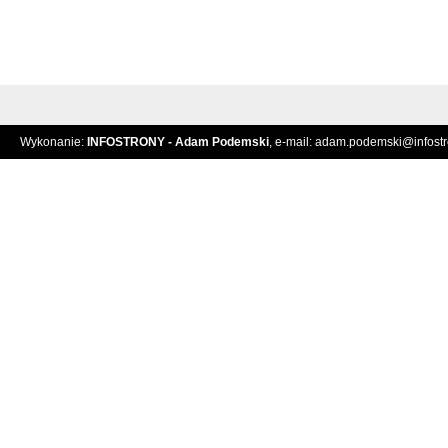
Wykonanie:
INFOSTRONY - Adam Podemski
, e-mail:
adam.podemski@infostro