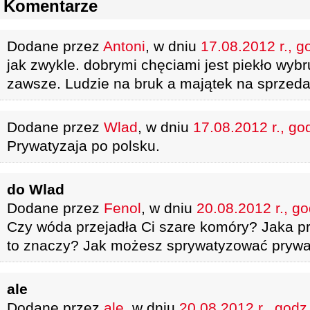
Komentarze
Dodane przez
Antoni
, w dniu
17.08.2012 r., g
jak zwykle. dobrymi chęciami jest piekło wyb
zawsze. Ludzie na bruk a majątek na sprzedaż
Dodane przez
Wlad
, w dniu
17.08.2012 r., go
Prywatyzaja po polsku.
do Wlad
Dodane przez
Fenol
, w dniu
20.08.2012 r., go
Czy wóda przejadła Ci szare komóry? Jaka p
to znaczy? Jak możesz sprywatyzować prywa
ale
Dodane przez
ale
, w dniu
20.08.2012 r., godz