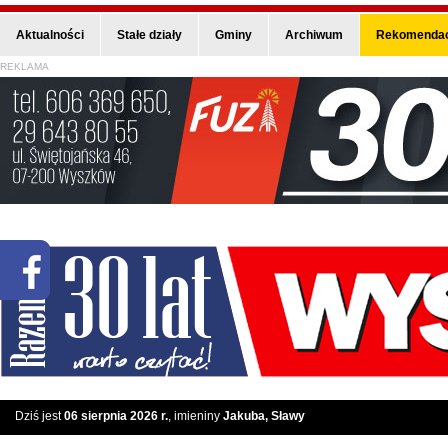
Aktualności
Stałe działy
Gminy
Archiwum
Rekomendac
REKLAMA
Dziś jest
06 sierpnia 2026 r.
, imieniny
Jakuba, Sławy