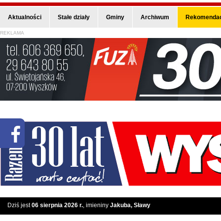
Aktualności
Stałe działy
Gminy
Archiwum
Rekomendac
REKLAMA
Dziś jest
06 sierpnia 2026 r.
, imieniny
Jakuba, Sławy