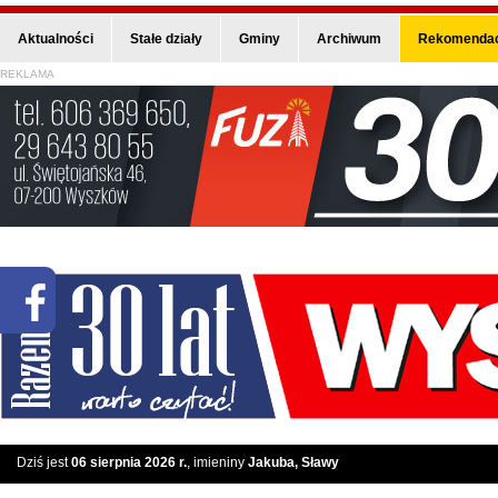
Aktualności
Stałe działy
Gminy
Archiwum
Rekomendac
REKLAMA
Dziś jest
06 sierpnia 2026 r.
, imieniny
Jakuba, Sławy