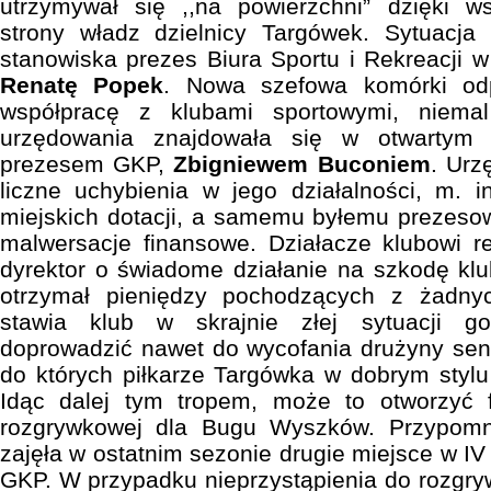
utrzymywał się ,,na powierzchni” dzięki 
strony władz dzielnicy Targówek. Sytuacja 
stanowiska prezes Biura Sportu i Rekreacji w
Renatę Popek
. Nowa szefowa komórki odp
współpracę z klubami sportowymi, niema
urzędowania znajdowała się w otwartym 
prezesem GKP,
Zbigniewem Buconiem
. Urz
liczne uchybienia w jego działalności, m. in
miejskich dotacji, a samemu byłemu prezeso
malwersacje finansowe. Działacze klubowi r
dyrektor o świadome działanie na szkodę kl
otrzymał pieniędzy pochodzących z żadnyc
stawia klub w skrajnie złej sytuacji g
doprowadzić nawet do wycofania drużyny senio
do których piłkarze Targówka w dobrym styl
Idąc dalej tym tropem, może to otworzyć 
rozgrywkowej dla Bugu Wyszków. Przypomn
zajęła w ostatnim sezonie drugie miejsce w IV 
GKP. W przypadku nieprzystąpienia do rozgryw