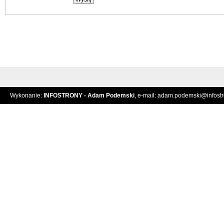
Wykonanie:
INFOSTRONY - Adam Podemski
, e-mail:
adam.podemski@infostro