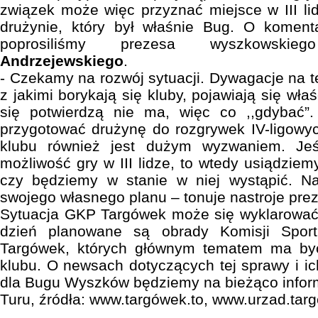
związek może więc przyznać miejsce w III lid
drużynie, który był właśnie Bug. O komenta
poprosiliśmy prezesa wyszkowsk
Andrzejewskiego
.
- Czekamy na rozwój sytuacji. Dywagacje na 
z jakimi borykają się kluby, pojawiają się wła
się potwierdzą nie ma, więc co ,,gdybać”
przygotować drużynę do rozgrywek IV-ligowyc
klubu również jest dużym wyzwaniem. Jeśl
możliwość gry w III lidze, to wtedy usiądzi
czy będziemy w stanie w niej wystąpić. N
swojego własnego planu – tonuje nastroje pre
Sytuacja GKP Targówek może się wyklarować 
dzień planowane są obrady Komisji Sportu
Targówek, których głównym tematem ma być
klubu. O newsach dotyczących tej sprawy i i
dla Bugu Wyszków będziemy na bieżąco info
Turu, źródła: www.targówek.to, www.urzad.tar