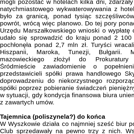
mogli pozostać w hotelach kilka dni, zdarzały
natychmiastowego wykwaterowywania z hoteli
było za granicą, ponad tysiąc szczęśliwców
powrót, wrócą więc planowo. Do tej pory pona
Urzędu Marszałkowskiego wnioski o wypłatę 
udało się sprowadzić do kraju ponad 2 100 
pochłonęła ponad 2,7 mln zł. Turyści wracali 
Hiszpanii, Maroka, Tunezji, Bułgarii. 
mazowieckiego złożył do Prokuratury
Śródmieście zawiadomienie o popełnien
przedstawicieli spółki prawa handlowego Sk
doprowadzeniu do niekorzystnego rozporzą
spółki poprzez pobieranie świadczeń pieniężn
w sytuacji, gdy kondycja finansowa biura unie
z zawartych umów.
Tajemnica (poliszynela?) do końca
W Wyszkowie działa co najmniej sześć biur p
Club sprzedawały na pewno trzy z nich. Wsz