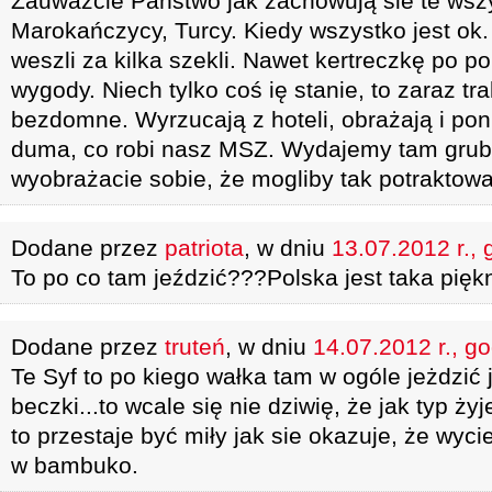
Zauważcie Państwo jak zachowują sie te wszy
Marokańczycy, Turcy. Kiedy wszystko jest ok. 
weszli za kilka szekli. Nawet kertreczkę po p
wygody. Niech tylko coś ię stanie, to zaraz tr
bezdomne. Wyrzucają z hoteli, obrażają i pon
duma, co robi nasz MSZ. Wydajemy tam grub
wyobrażacie sobie, że mogliby tak potrakto
Dodane przez
patriota
, w dniu
13.07.2012 r., 
To po co tam jeździć???Polska jest taka piękn
Dodane przez
truteń
, w dniu
14.07.2012 r., g
Te Syf to po kiego wałka tam w ogóle jeżdzić j
beczki...to wcale się nie dziwię, że jak typ ż
to przestaje być miły jak sie okazuje, że wyci
w bambuko.