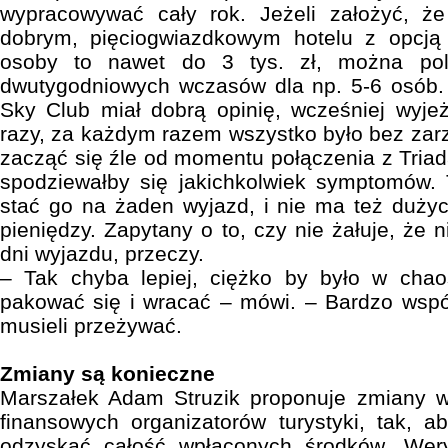
wypracowywać cały rok. Jeżeli założyć, ż
dobrym, pięciogwiazdkowym hotelu z opcją a
osoby to nawet do 3 tys. zł, można poli
dwutygodniowych wczasów dla np. 5-6 osób.
Sky Club miał dobrą opinię, wcześniej wyjeż
razy, za każdym razem wszystko było bez zarz
zacząć się źle od momentu połączenia z Tria
spodziewałby się jakichkolwiek symptomów. 
stać go na żaden wyjazd, i nie ma też duży
pieniędzy. Zapytany o to, czy nie żałuje, że n
dni wyjazdu, przeczy.
– Tak chyba lepiej, ciężko by było w chaos
pakować się i wracać – mówi. – Bardzo współ
musieli przeżywać.
Zmiany są konieczne
Marszałek Adam Struzik proponuje zmiany 
finansowych organizatorów turystyki, tak, a
odzyskać całość wpłaconych środków. Wery