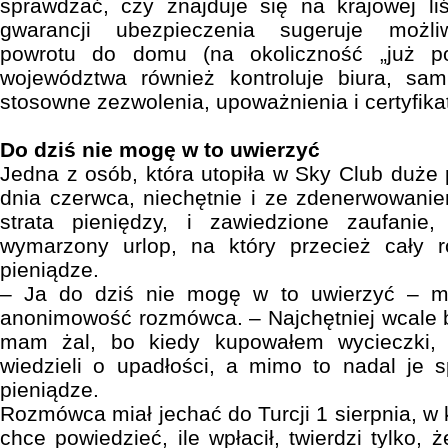
sprawdzać, czy znajduje się na krajowej li
gwarancji ubezpieczenia sugeruje możl
powrotu do domu (na okoliczność „już po
województwa również kontroluje biura, sa
stosowne zezwolenia, upoważnienia i certyfikat
Do dziś nie mogę w to uwierzyć
Jedna z osób, która utopiła w Sky Club duże p
dnia czerwca, niechętnie i ze zdenerwowanie
strata pieniędzy, i zawiedzione zaufanie
wymarzony urlop, na który przecież cały 
pieniądze.
– Ja do dziś nie mogę w to uwierzyć – 
anonimowość rozmówca. – Najchętniej wcale 
mam żal, bo kiedy kupowałem wycieczki
wiedzieli o upadłości, a mimo to nadal je s
pieniądze.
Rozmówca miał jechać do Turcji 1 sierpnia, w 
chce powiedzieć, ile wpłacił, twierdzi tylko,