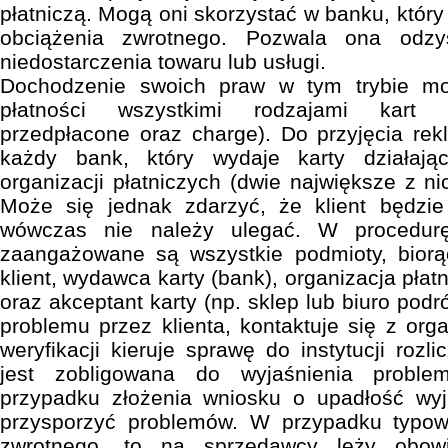
płatniczą. Mogą oni skorzystać w banku, który 
obciążenia zwrotnego. Pozwala ona odz
niedostarczenia towaru lub usługi.
Dochodzenie swoich praw w tym trybie mo
płatności wszystkimi rodzajami kart (
przedpłacone oraz charge). Do przyjęcia rek
każdy bank, który wydaje karty działaj
organizacji płatniczych (dwie największe z ni
Może się jednak zdarzyć, że klient będzi
wówczas nie należy ulegać. W procedurę
zaangażowane są wszystkie podmioty, biorąc
klient, wydawca karty (bank), organizacja płat
oraz akceptant karty (np. sklep lub biuro podr
problemu przez klienta, kontaktuje się z orga
weryfikacji kieruje sprawę do instytucji rozli
jest zobligowana do wyjaśnienia probl
przypadku złożenia wniosku o upadłość wyj
przysporzyć problemów. W przypadku typow
zwrotnego, to na sprzedawcy leży obowi