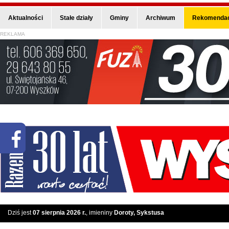
Aktualności
Stałe działy
Gminy
Archiwum
Rekomendac
REKLAMA
Dziś jest
07 sierpnia 2026 r.
, imieniny
Doroty, Sykstusa