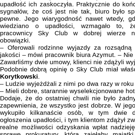
upadłość ich zaskoczyła. Praktycznie do koń
sygnałów, że coś jest nie tak, biuro było 
pewne. Jego wiarygodność nawet wtedy, gd
wiedziano o upadłości, wzmagało to, ż
pracownicy Sky Club w dobrej wierze n
obowiązki.
– Oferowali rodzinne wyjazdy za rozsądną
jakości – mówi pracownik biura Azymut. – Nie
Zawarliśmy dwie umowy, klienci nie zdążyli wy
Podobnie dobrą opinię o Sky Club miał właśc
Korytkowski
.
– Ludzie wyjeżdżali z nimi po dwa razy w roku 
– Mieli dobre, starannie wyselekcjonowane hot
Dodaje, że do ostatniej chwili nie było żadn
zapewnienia, że wszystko jest dobrze. W jego
wykupiło kilkanaście osób, w tym dwie 
ogłoszenia upadłości, i tym klientom zdążył zw
realne możliwości odzyskania wpłat nadziej
sprawę prokuratury, która zajęłaby majątk