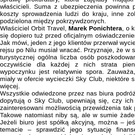
właścicieli. Suma z ubezpieczenia powinna 
koszty sprowadzenia ludzi do kraju, inne z
podzielona między pokrzywdzonych.
Właściciel Orbit Travel,
Marek Ponichtera
, o 
się dopiero tuż przed oficjalnym oświadczeni
Jak mówi, jeden z jego klientów przerwał wyci
rejsu po Nilu musiał wracać. Przyznaje, że w 
turystycznej ogólna liczba osób poszkodowa
oczywiście dla każdej z nich strata pie
wypoczynku jest relatywnie spora. Zauważa,
miały w ofercie wycieczki Sky Club, niektóre 
więcej.
Wszystkie odwiedzone przez nas biura podróży
dopytują o Sky Club, upewniają się, czy ic
zainteresowani możliwością przewidzenia tak 
Takowe natomiast niby są, ale w sumie żaden
Jeżeli biuro jest spółką akcyjną, można – je
temacie – sprawdzić jego sytuację finan