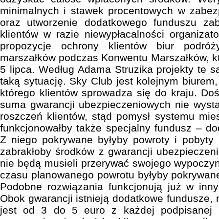
minimalnych i stawek procentowych w zabez
oraz utworzenie dodatkowego funduszu zab
klientów w razie niewypłacalności organizato
propozycje ochrony klientów biur podró
marszałków podczas Konwentu Marszałków, któ
5 lipca. Według Adama Struzika projekty te s
taką sytuację. Sky Club jest kolejnym biurem, 
którego klientów sprowadza się do kraju. Do
suma gwarancji ubezpieczeniowych nie wysta
roszczeń klientów, stąd pomysł systemu mie
funkcjonowałby także specjalny fundusz – d
Z niego pokrywane byłyby powroty i pobyty 
zabrakłoby środków z gwarancji ubezpieczenio
nie będą musieli przerywać swojego wypoczyn
czasu planowanego powrotu byłyby pokrywane
Podobne rozwiązania funkcjonują już w inny
Obok gwarancji istnieją dodatkowe fundusze,
jest od 3 do 5 euro z każdej podpisanej