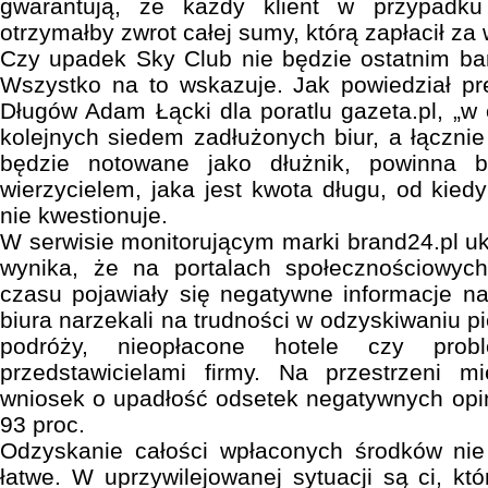
gwarantują, że każdy klient w przypadk
otrzymałby zwrot całej sumy, którą zapłacił z
Czy upadek Sky Club nie będzie ostatnim ba
Wszystko na to wskazuje. Jak powiedział pr
Długów Adam Łącki dla poratlu gazeta.pl, „
kolejnych siedem zadłużonych biur, a łącznie j
będzie notowane jako dłużnik, powinna by
wierzycielem, jaka jest kwota długu, od kiedy 
nie kwestionuje.
W serwisie monitorującym marki brand24.pl uka
wynika, że na portalach społecznościowyc
czasu pojawiały się negatywne informacje na
biura narzekali na trudności w odzyskiwaniu pi
podróży, nieopłacone hotele czy pro
przedstawicielami firmy. Na przestrzeni m
wniosek o upadłość odsetek negatywnych opini
93 proc.
Odzyskanie całości wpłaconych środków nie 
łatwe. W uprzywilejowanej sytuacji są ci, któ