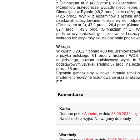
z Gimnazjum nr 2 (42,8 proc.), z Leszczydołu 
Przedmioty przyrodnicze wypadły nieco lepiej,
Gimnazjum w Rybnie (48,2 proc.), nieco niżej u
(42,5 proc.). Wyniki z egzaminów z języka ang
uzyskiwali zdecydowanie lepsze wyniki, odpow
(Gimnazjum nr 3), 47,3 proc. i 26,4 proc. (Gimn
62,4 proc. i 43,3 proc. (Gimnazjum nr 1). W
podstawowym zdawali go uczniowie z Leszczydo
wybrano też język rosyjski, na poziomie podsta
W kraju
W kwietniu 2012 r. ponad 403 tys. uczniów zdawał
z języka polskiego, 61 proc. z historii i WOS
angielskiego, poziom podstawowy, wynik to 
podstawowym uzyskali średnio 57 proc., na pozi
proc. i 38 proc.
Egzamin gimnazjalny w nowej formule umożliwi
myślenie, precyzyjne rozumowanie oraz analizow
E.E.
Komentarze
Kadra
Dodane przez
Anonim
, w dniu
28.06.2012 r., go
Na ulice chcą wyjść. Na wagony do roboty
Warchoły