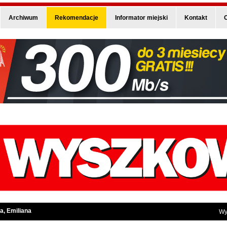
Archiwum
Rekomendacje
Informator miejski
Kontakt
O
a, Emiliana
Wy