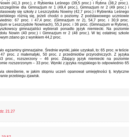
Nowin (41,3 proc.), z Rybienka Leśnego (39,5 proc.) i Rybna (38,2 proc.).
 szczególnie dla Gimnazjum nr 1 (49,4 proc.), Gimnazjum nr 2 (49 proc.) i
plasowały się szkoły z Leszczydołu Nowiny (42,7 proc.) i Rybienka Leśnego
ielskiego różnią się, jeżeli chodzi o poziomy. Z podstawowego uczniowie
iednio: 67 proc. i 47,4 proc. (Gimnazjum nr 2), 54,7 proc. i 30,9 proc.
azjum w Leszczydole Nowinach), 55,3 proc. i 36 proc. (Gimnazjum w Rybnie),
yszkowscy gimnazjaliści wybierali ponadto język niemiecki. Na poziomie
łu Nowin (40 proc.) i Gimnazjum nr 2 (48 proc.). W tej ostatniej szkole
wowym zdano go z wynikiem 44,2 proc.
o egzaminy gimnazjalne. Średnie wyniki, jakie uzyskali, to: 65 proc. w teście
, 47 proc. z matematyki, 50 proc. z przedmiotów przyrodniczych. Z języka
63 proc., rozszerzony – 46 proc. Zdający język niemiecki na poziomie
omie rozszerzonym – 33 proc. Wyniki z języka rosyjskiego to odpowiednio 65
a określenie, w jakim stopniu uczeń opanował umiejętności tj. krytyczne
anie przebiegu zjawisk.
dz. 21.27