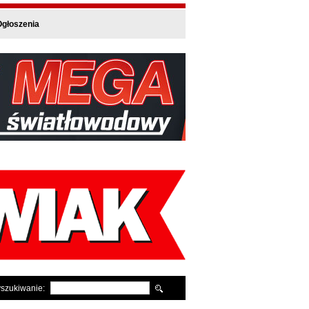
głoszenia
szukiwanie: