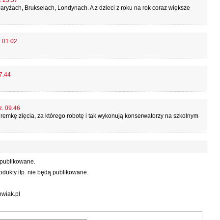
. 23.57
Paryżach, Brukselach, Londynach. A z dzieci z roku na rok coraz większe
. 01.02
7.44
z. 09.46
iremkę zięcia, za którego robotę i tak wykonują konserwatorzy na szkolnym
 publikowane.
dukty itp. nie będą publikowane.
wiak.pl