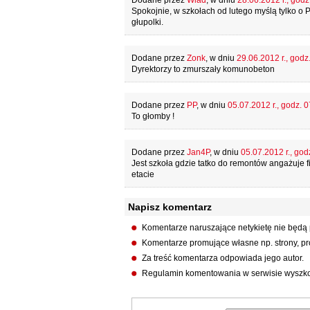
Dodane przez
Wlad
, w dniu
28.06.2012 r., godz
Spokojnie, w szkołach od lutego myślą tylko o 
głupolki.
Dodane przez
Zonk
, w dniu
29.06.2012 r., godz
Dyrektorzy to zmurszały komunobeton
Dodane przez
PP
, w dniu
05.07.2012 r., godz. 0
To głomby !
Dodane przez
Jan4P
, w dniu
05.07.2012 r., god
Jest szkoła gdzie tatko do remontów angażuje f
etacie
Napisz komentarz
Komentarze naruszające netykietę nie będą
Komentarze promujące własne np. strony, pro
Za treść komentarza odpowiada jego autor.
Regulamin komentowania w serwisie wyszko