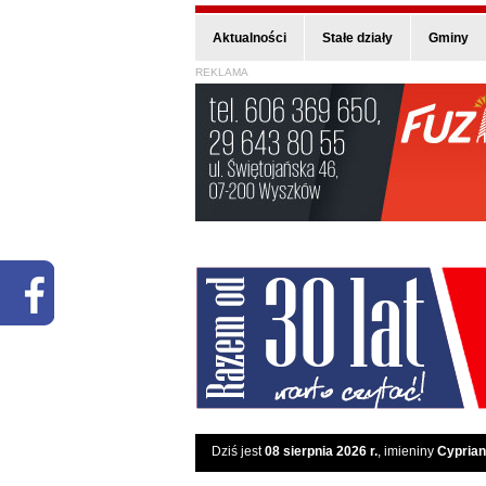
Aktualności
Stałe działy
Gminy
REKLAMA
Dziś jest
08 sierpnia 2026 r.
, imieniny
Cyprian