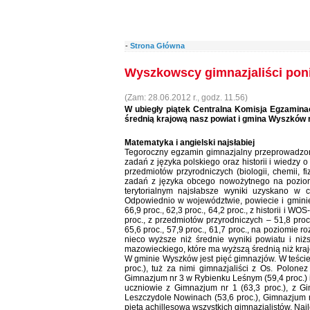
-
Strona Główna
Wyszkowscy gimnazjaliści poniż
(Zam: 28.06.2012 r., godz. 11.56)
W ubiegły piątek Centralna Komisja Egzamina
średnią krajową nasz powiat i gmina Wyszków m
Matematyka i angielski najsłabiej
Tegoroczny egzamin gimnazjalny przeprowadzon
zadań z języka polskiego oraz historii i wiedzy
przedmiotów przyrodniczych (biologii, chemii, f
zadań z języka obcego nowożytnego na pozio
terytorialnym najsłabsze wyniki uzyskano w 
Odpowiednio w województwie, powiecie i gminie
66,9 proc., 62,3 proc., 64,2 proc., z historii i WOS
proc., z przedmiotów przyrodniczych – 51,8 proc
65,6 proc., 57,9 proc., 61,7 proc., na poziomie 
nieco wyższe niż średnie wyniki powiatu i ni
mazowieckiego, które ma wyższą średnią niż kra
W gminie Wyszków jest pięć gimnazjów. W teście
proc.), tuż za nimi gimnazjaliści z Os. Polone
Gimnazjum nr 3 w Rybienku Leśnym (59,4 proc.) i
uczniowie z Gimnazjum nr 1 (63,3 proc.), z G
Leszczydole Nowinach (53,6 proc.), Gimnazjum n
piętą achillesową wszystkich gimnazjalistów. Najl