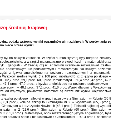
ej średniej krajowej
cyjna podała wstępne wyniki egzaminów gimnazjalnych. W porównaniu ze
a nieco niższe wyniki.
y był na nowych zasadach. W części humanistycznej były odrębne zestawy
 o społeczeństwie, a w części matematyczno-przyrodniczej – z matematyki oraz
izyki i geografii). W trzeciej części egzaminu uczniowie rozwiązywali zestaw
mie podstawowym lub podstawowym i rozszerzonym. Na każdym poziomie
części z języka angielskiego na poziomie rozszerzonym i z matematyki.
 Wyszków średnie wyniki (na 100 proc. możliwych) to: z języka polskiego –
-u – 62,7 proc., 59,1 proc., 60,8 proc., z matematyki – 50,4 proc., 42 proc., 42,2
., 47,4 proc., 47,9 proc., z języka angielskiego na poziomie podstawowym –
rozszerzonym – 48,1 proc., 37,1 proc., 41,6 proc. Wyniki dla gminy Wyszków są
ższe od krajowych, powiatowe natomiast są niższe niż wyniki województwa
jowa.
 z języka polskiego najlepiej wypadli uczniowie z Gimnazjum w Rybnie (66,8
z (66,3 proc.), kolejne szkoły to Gimnazjum nr 2 w Wyszkowie (65,5 proc.),
 Gimnazjum w Leszczydole Nowinach (48,1 proc.). Z historii najlepiej wypadli
imnazjum nr 2 (62,6 proc.), Gimnazjum w Rybnie (60 proc.), Gimnazjum w
r 3 (51,8 proc.). Matematyka, obok rozszerzonego języka angielskiego, była
epiej poradzili sobie z nią uczniowie z Gimnazjum nr 1 (43,4 proc.), następnie