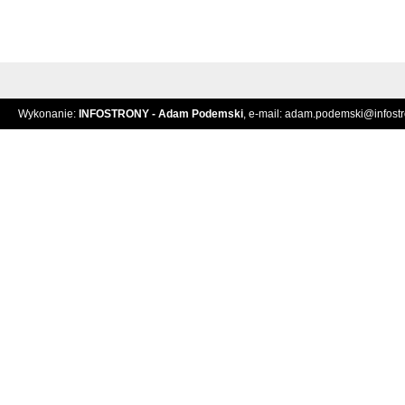
Wykonanie:
INFOSTRONY - Adam Podemski
, e-mail:
adam.podemski@infostro