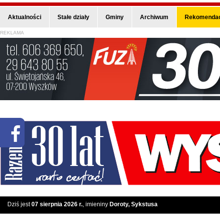
Aktualności
Stałe działy
Gminy
Archiwum
Rekomendac
REKLAMA
Dziś jest
07 sierpnia 2026 r.
, imieniny
Doroty, Sykstusa