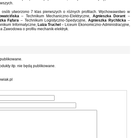
rwszych.
 osób utworzono 7 klas pierwszych o różnych profilach. Wychowawstwo w
owatcińska
– Technikum Mechaniczno-Elektryczne,
Agnieszka Dorant
–
zka Fąfara
– Technikum Logistyczno-Spedycyjne,
Agnieszka Rychlicka
–
hnikum Informatyczne,
Luiza Truchel
– Liceum Ekonomiczno-Administracyjne,
a Zawodowa o profilu mechanik-elektryk.
 publikowane.
dukty itp. nie będą publikowane.
wiak.pl