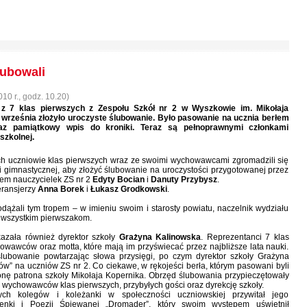
lubowali
10 r., godz. 10.20)
z 7 klas pierwszych z Zespołu Szkół nr 2 w Wyszkowie im. Mikołaja
września złożyło uroczyste ślubowanie. Było pasowanie na ucznia berłem
az pamiątkowy wpis do kroniki. Teraz są pełnoprawnymi członkami
szkolnej.
ch uczniowie klas pierwszych wraz ze swoimi wychowawcami zgromadzili się
li gimnastycznej, aby złożyć ślubowanie na uroczystości przygotowanej przez
rem nauczycielek ZS nr 2
Edyty Bocian
i
Danuty Przybysz
.
eransjerzy
Anna Borek
i
Łukasz Grodkowski
.
dążali tym tropem – w imieniu swoim i starosty powiatu, naczelnik wydziału
 wszystkim pierwszakom.
azała również dyrektor szkoły
Grażyna Kalinowska
. Reprezentanci 7 klas
howawców oraz motta, które mają im przyświecać przez najbliższe lata nauki.
ślubowanie powtarzając słowa przysięgi, po czym dyrektor szkoły Grażyna
w” na uczniów ZS nr 2. Co ciekawe, w rękojeści berła, którym pasowani byli
ronę patrona szkoły Mikołaja Kopernika. Obrzęd ślubowania przypieczętowały
i wychowawców klas pierwszych, przybyłych gości oraz dyrekcję szkoły.
ch kolegów i koleżanki w społeczności uczniowskiej przywitał jego
enki i Poezji Śpiewanej „Dromader”, który swoim występem uświetnił