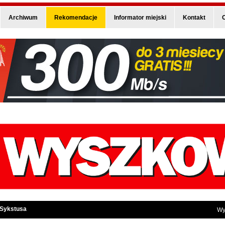
Archiwum
Rekomendacje
Informator miejski
Kontakt
O
 Sykstusa
Wy