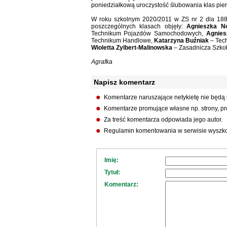
poniedziałkową uroczystość ślubowania klas pie
W roku szkolnym 2020/2011 w ZS nr 2 dla 188
poszczególnych klasach objęły:
Agnieszka N
Technikum Pojazdów Samochodowych,
Agnies
Technikum Handlowe,
Katarzyna Buźniak
– Tec
Wioletta Zylbert-Malinowska
– Zasadnicza Szkoł
Agrafka
Napisz komentarz
Komentarze naruszające netykietę nie będą
Komentarze promujące własne np. strony, pro
Za treść komentarza odpowiada jego autor.
Regulamin komentowania w serwisie wyszko
Imię:
Tytuł:
Komentarz: