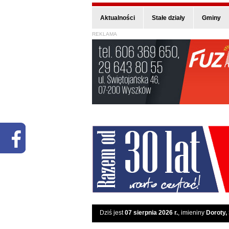
Aktualności
Stałe działy
Gminy
REKLAMA
Dziś jest
07 sierpnia 2026 r.
, imieniny
Doroty,