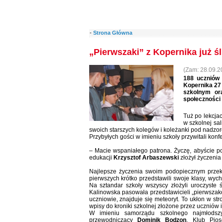
-
Strona Główna
„Pierwszaki” z Kopernika już ś
(Zam: 28.09.20
188 uczniów 
Kopernika 27 
szkolnym or
społeczności 
Tuż po lekcja
w szkolnej sa
swoich starszych kolegów i koleżanki pod nadzo
Przybyłych gości w imieniu szkoły przywitali konf
– Macie wspaniałego patrona. Życzę, abyście po
edukacji
Krzysztof Arbaszewski
złożył życzenia
Najlepsze życzenia swoim podopiecznym przek
pierwszych krótko przedstawili swoje klasy, wyc
Na sztandar szkoły wszyscy złożyli uroczyste 
Kalinowska pasowała przedstawicieli „pierwszakó
uczniowie, znajduje się meteoryt. To ukłon w st
wpisy do kroniki szkolnej złożone przez uczniów 
W imieniu samorządu szkolnego najmłodszy
przewodniczący
Dominik Bodzon
. Klub Pios