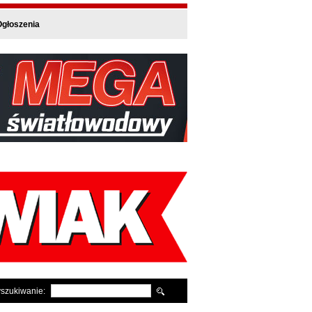
głoszenia
szukiwanie: