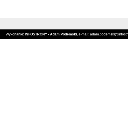
Wykonanie:
INFOSTRONY - Adam Podemski
, e-mail:
adam.podemski@infostro