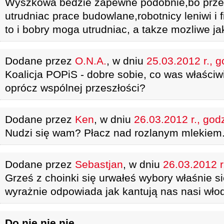
Wyszkowa bedzie zapewne podobnie,bo prze
utrudniac prace budowlane,robotnicy leniwi i f
to i bobry moga utrudniac, a takze mozliwe ja
Dodane przez
O.N.A.
, w dniu
25.03.2012 r., g
Koalicja POPiS - dobre sobie, co was właściw
oprócz wspólnej przeszłości?
Dodane przez
Ken
, w dniu
26.03.2012 r., god
Nudzi się wam? Płacz nad rozlanym mlekiem
Dodane przez
Sebastjan
, w dniu
26.03.2012 r
Grześ z choinki się urwałeś wybory właśnie si
wyrażnie odpowiada jak kantują nas nasi wło
Do nie nie nie