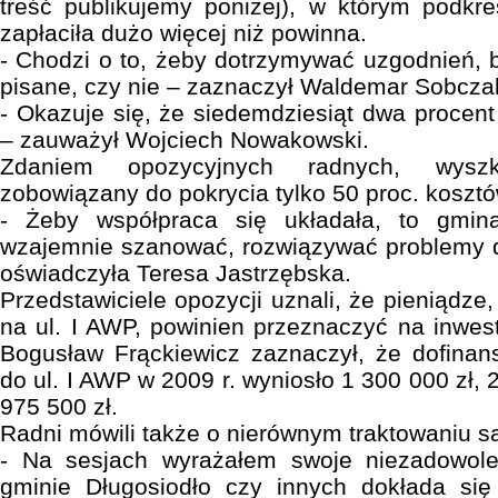
treść publikujemy poniżej), w którym podkr
zapłaciła dużo więcej niż powinna.
- Chodzi o to, żeby dotrzymywać uzgodnień, 
pisane, czy nie – zaznaczył Waldemar Sobcza
- Okazuje się, że siedemdziesiąt dwa procent
– zauważył Wojciech Nowakowski.
Zdaniem opozycyjnych radnych, wysz
zobowiązany do pokrycia tylko 50 proc. koszt
- Żeby współpraca się układała, to gmin
wzajemnie szanować, rozwiązywać problemy 
oświadczyła Teresa Jastrzębska.
Przedstawiciele opozycji uznali, że pieniądze,
na ul. I AWP, powinien przeznaczyć na inwe
Bogusław Frąckiewicz zaznaczył, że dofin
do ul. I AWP w 2009 r. wyniosło 1 300 000 zł, 2
975 500 zł.
Radni mówili także o nierównym traktowaniu 
- Na sesjach wyrażałem swoje niezadowole
gminie Długosiodło czy innych dokłada się