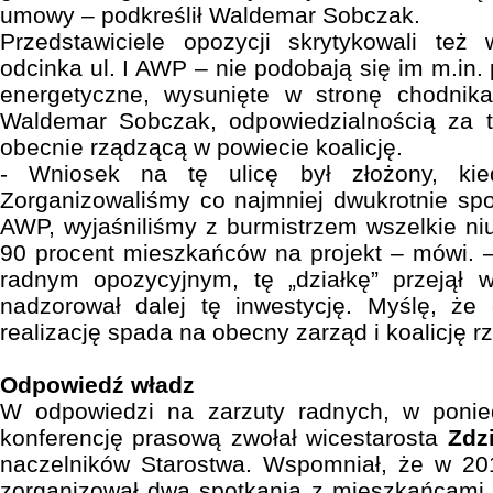
umowy – podkreślił Waldemar Sobczak.
Przedstawiciele opozycji skrytykowali te
odcinka ul. I AWP – nie podobają się im m.in.
energetyczne, wysunięte w stronę chodnika
Waldemar Sobczak, odpowiedzialnością za t
obecnie rządzącą w powiecie koalicję.
- Wniosek na tę ulicę był złożony, kie
Zorganizowaliśmy co najmniej dwukrotnie sp
AWP, wyjaśniliśmy z burmistrzem wszelkie n
90 procent mieszkańców na projekt – mówi. –
radnym opozycyjnym, tę „działkę” przejął w
nadzorował dalej tę inwestycję. Myślę, że 
realizację spada na obecny zarząd i koalicję r
Odpowiedź władz
W odpowiedzi na zarzuty radnych, w ponie
konferencję prasową zwołał wicestarosta
Zdz
naczelników Starostwa. Wspomniał, że w 2
zorganizował dwa spotkania z mieszkańcami 