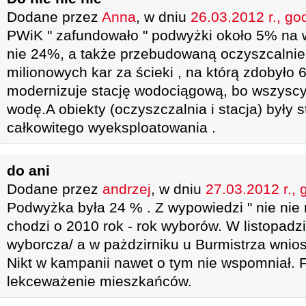
Dodane przez
Anna
, w dniu
26.03.2012 r., go
PWiK " zafundowało " podwyżki około 5% na w
nie 24%, a także przebudowaną oczyszcalnie i
milionowych kar za ścieki , na którą zdobyło 6
modernizuje stację wodociągową, bo wszysc
wodę.A obiekty (oczyszczalnia i stacja) były s
całkowitego wyeksploatowania .
do ani
Dodane przez
andrzej
, w dniu
27.03.2012 r., 
Podwyżka była 24 % . Z wypowiedzi " nie nie 
chodzi o 2010 rok - rok wyborów. W listopadz
wyborcza/ a w pażdzirniku u Burmistrza wnio
Nikt w kampanii nawet o tym nie wspomniał. F
lekceważenie mieszkańców.