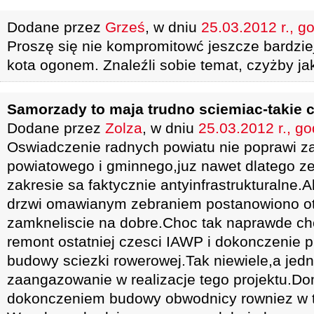
Dodane przez
Grześ
, w dniu
25.03.2012 r., g
Proszę się nie kompromitowć jeszcze bardzi
kota ogonem. Znaleźli sobie temat, czyżby jak
Samorzady to maja trudno sciemiac-takie 
Dodane przez
Zolza
, w dniu
25.03.2012 r., go
Oswiadczenie radnych powiatu nie poprawi z
powiatowego i gminnego,juz nawet dlatego ze 
zakresie sa faktycznie antyinfrastrukturalne
drzwi omawianym zebraniem postanowiono ot
zamkneliscie na dobre.Choc tak naprawde cho
remont ostatniej czesci IAWP i dokonczenie p
budowy sciezki rowerowej.Tak niewiele,a jed
zaangazowanie w realizacje tego projektu.Do
dokonczeniem budowy obwodnicy rowniez w te