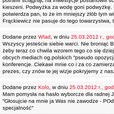
potrafili ściągnąć na inwestycje postanowili ś
kieszeni. Podwyżka za wodę goni podwyżkę.
potwierdza pan, to że im mniejszy żłób tym w
Frąckiewicz nie pasuje do tego towarzystwa, 
Dodane przez
Wlad
, w dniu
25.03.2012 r., go
Wszyscy jesteście siebie warci. Nie broniąc 
żeby teraz co chwila wzorem tego co się dzie
obcych mediach og.polskich "pseudo opozyc
konferencje. Ciekawi mnie co i za co zamierz
prezes, czy znów te jej wizje pokryjemy z nas
Dodane przez
Kolo
, w dniu
25.03.2012 r., god
Mam pomysła na hasło wyborcze dla radnej Ja
"Głosujcie na mnie ja Was nie zawodze - POd
specjalność"