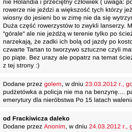
nie Holandia i przeciętny człowiek ( uwaga: po
rowerze nie jeździ a większość tych którzy je
wiosny do jesieni bo w zimę nie da się wytrzy
Duża część rowerzystów to zwykli lanserzy. 
"górale" ale nie jeżdżą w terenie tylko po ści
narzekają, że zadki ich bolą od jazdy po kost
czwarte Tartan to tworzywo sztuczne czyli mat
po piąte. Bez urazy ale popatrz na temat ści
z tej strony :)
Dodane przez
golem
, w dniu
23.03.2012 r., g
pudżetówka a policja nie ma na benzynę.... p
emerytury dla nieróbstwa Po 15 latach waleni
od Frackiwicza daleko
Dodane przez
Anonim
, w dniu
24.03.2012 r., 