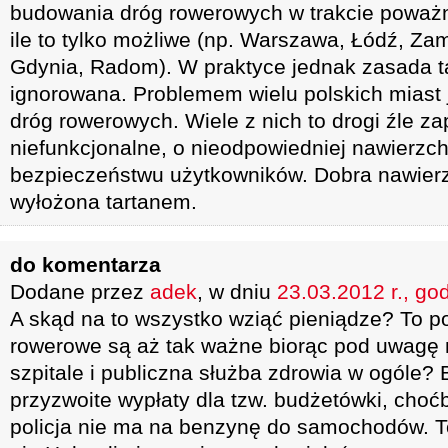
budowania dróg rowerowych w trakcie poważ
ile to tylko możliwe (np. Warszawa, Łódź, Z
Gdynia, Radom). W praktyce jednak zasada ta
ignorowana. Problemem wielu polskich miast j
dróg rowerowych. Wiele z nich to drogi źle z
niefunkcjonalne, o nieodpowiedniej nawierzch
bezpieczeństwu użytkowników. Dobra nawier
wyłożona tartanem.
do komentarza
Dodane przez
adek
, w dniu
23.03.2012 r., go
A skąd na to wszystko wziąć pieniądze? To po
rowerowe są aż tak ważne biorąc pod uwagę n
szpitale i publiczna służba zdrowia w ogóle? 
przyzwoite wypłaty dla tzw. budżetówki, choć
policja nie ma na benzynę do samochodów. To