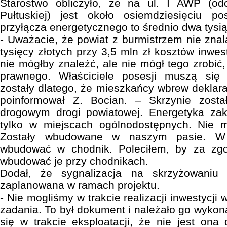
Starostwo obliczyło, że na ul. I AWP (od
Pułtuskiej) jest około osiemdziesięciu p
przyłącza energetycznego to średnio dwa tysią
- Uważacie, że powiat z burmistrzem nie znal
tysięcy złotych przy 3,5 mln zł kosztów inwest
nie mógłby znaleźć, ale nie mógł tego zrobić,
prawnego. Właściciele posesji muszą się 
zostały dlatego, że mieszkańcy wbrew deklara
poinformował Z. Bocian. – Skrzynie zos
drogowym drogi powiatowej. Energetyka za
tylko w miejscach ogólnodostępnych. Nie 
Zostały wbudowane w naszym pasie. W p
wbudować w chodnik. Poleciłem, by za zgo
wbudować je przy chodnikach.
Dodał, że sygnalizacja na skrzyżowaniu 
zaplanowana w ramach projektu.
- Nie mogliśmy w trakcie realizacji inwestycji w
zadania. To był dokument i należało go wykona
się w trakcie eksploatacji, że nie jest on