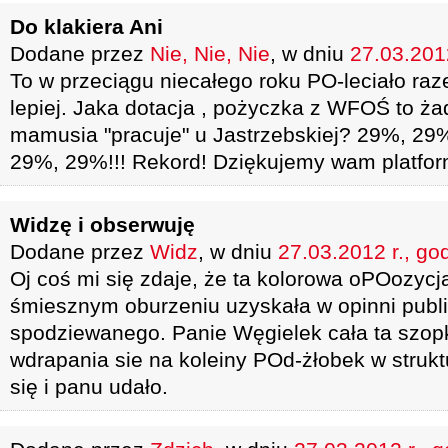
Do klakiera Ani
Dodane przez
Nie, Nie, Nie
, w dniu
27.03.2012
To w przeciągu niecałego roku PO-leciało raz
lepiej. Jaka dotacja , pożyczka z WFOŚ to ża
mamusia "pracuje" u Jastrzebskiej? 29%, 2
29%, 29%!!! Rekord! Dziękujemy wam platfor
Widzę i obserwuję
Dodane przez
Widz
, w dniu
27.03.2012 r., go
Oj coś mi się zdaje, że ta kolorowa oPOozyc
śmiesznym oburzeniu uzyskała w opinni publi
spodziewanego. Panie Węgielek cała ta szop
wdrapania sie na koleiny POd-żłobek w strukt
się i panu udało.