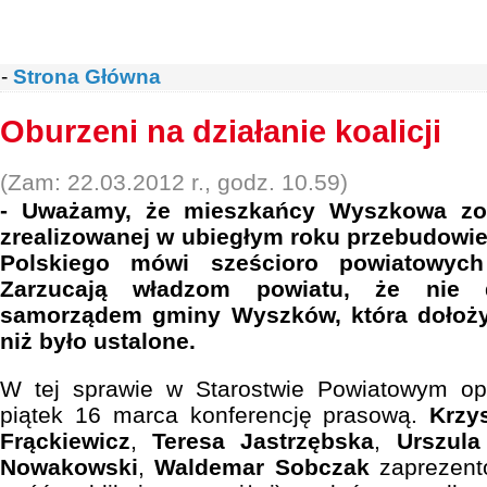
-
Strona Główna
Oburzeni na działanie koalicji
(Zam: 22.03.2012 r., godz. 10.59)
- Uważamy, że mieszkańcy Wyszkowa zos
zrealizowanej w ubiegłym roku przebudowie
Polskiego mówi sześcioro powiatowych
Zarzucają władzom powiatu, że nie
samorządem gminy Wyszków, która dołożył
niż było ustalone.
W tej sprawie w Starostwie Powiatowym opo
piątek 16 marca konferencję prasową.
Krzy
Frąckiewicz
,
Teresa Jastrzębska
,
Urszula
Nowakowski
,
Waldemar Sobczak
zaprezento