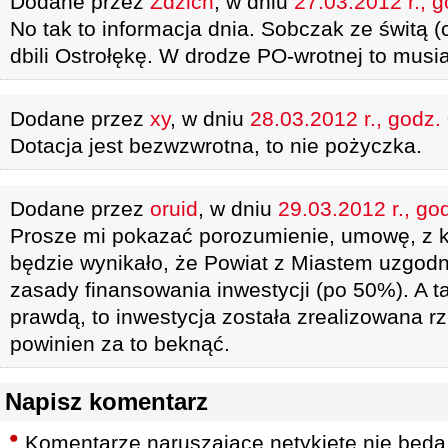
Dodane przez
Zdzich
, w dniu
27.03.2012 r., 
No tak to informacja dnia. Sobczak ze świtą 
dbili Ostrołękę. W drodze PO-wrotnej to musi
Dodane przez
xy
, w dniu
28.03.2012 r., godz.
Dotacja jest bezwzwrotna, to nie pożyczka.
Dodane przez
oruid
, w dniu
29.03.2012 r., go
Prosze mi pokazać porozumienie, umowę, z k
będzie wynikało, że Powiat z Miastem uzgodnił
zasady finansowania inwestycji (po 50%). A 
prawdą, to inwestycja została zrealizowana rz
powinien za to beknąć.
Napisz komentarz
Komentarze naruszające netykietę nie będą