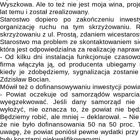
Wyszkowa. Ale to też nie jest moja wina, proj
lat temu i został zrealizowany.
Starostwo dopiero po zakończeniu inwest
organizację ruchu na tym skrzyżowaniu. R
skrzyżowaniu z ul. Prostą, zdaniem wicestarost
Starostwo ma problem ze skontaktowaniem się
która jest odpowiedzialna za realizację napra
- Od kilku dni instalacja funkcjonuje czaso
firma włączyła ją, od producenta ubiegamy s
kiedy je zdobędziemy, sygnalizacja zostani
Zdzisław Bocian.
Mówił też o dofinansowywaniu inwestycji powi
- Powiat oczekuje od samorządów wsparcia
wyegzekwować. Jeśli dany samorząd nie 
wyłożyć, nie oznacza to, że powiat nie będzi
Będziemy robić, ale mniej – deklarował. – Ni
że nie było dofinansowania 50 na 50 proc. 
uwagę, że powiat poniósł pewne wydatki przy re
były kosztami niekwalifikowanymi.