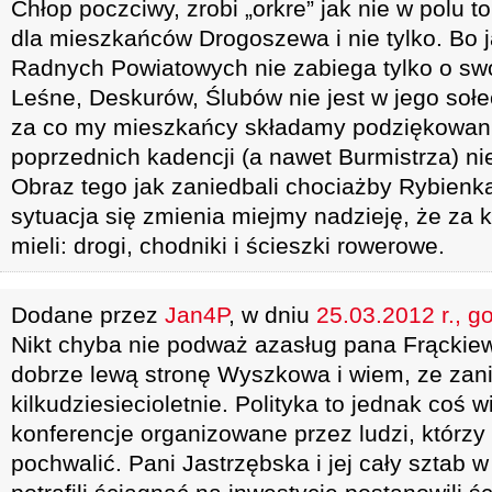
Chłop poczciwy, zrobi „orkre” jak nie w polu t
dla mieszkańców Drogoszewa i nie tylko. Bo j
Radnych Powiatowych nie zabiega tylko o sw
Leśne, Deskurów, Ślubów nie jest w jego sołec
za co my mieszkańcy składamy podziękowani
poprzednich kadencji (a nawet Burmistrza) ni
Obraz tego jak zaniedbali chociażby Rybienka
sytuacja się zmienia miejmy nadzieję, że za k
mieli: drogi, chodniki i ścieszki rowerowe.
Dodane przez
Jan4P
, w dniu
25.03.2012 r., g
Nikt chyba nie podważ azasług pana Frąckie
dobrze lewą stronę Wyszkowa i wiem, ze zan
kilkudziesiecioletnie. Polityka to jednak coś w
konferencje organizowane przez ludzi, którzy
pochwalić. Pani Jastrzębska i jej cały sztab 