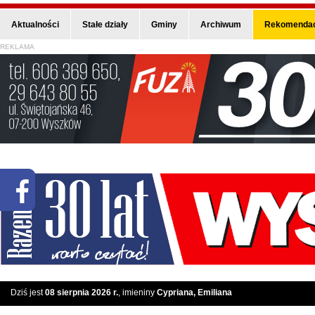
Aktualności
Stałe działy
Gminy
Archiwum
Rekomendac
REKLAMA
Dziś jest
08 sierpnia 2026 r.
, imieniny
Cypriana, Emiliana