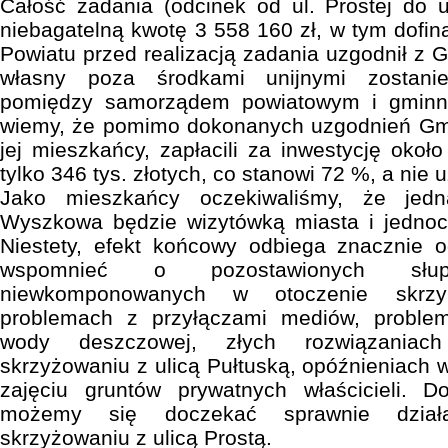
Całość zadania (odcinek od ul. Prostej do ul
niebagatelną kwotę 3 558 160 zł, w tym dofin
Powiatu przed realizacją zadania uzgodnił z
własny poza środkami unijnymi zostanie
pomiędzy samorządem powiatowym i gmin
wiemy, że pomimo dokonanych uzgodnień Gm
jej mieszkańcy, zapłacili za inwestycję okoł
tylko 346 tys. złotych, co stanowi 72 %, a nie
Jako mieszkańcy oczekiwaliśmy, że jedn
Wyszkowa będzie wizytówką miasta i jednocz
Niestety, efekt końcowy odbiega znacznie 
wspomnieć o pozostawionych słupa
niewkomponowanych w otoczenie skrzyn
problemach z przyłączami mediów, probl
wody deszczowej, złych rozwiązaniac
skrzyżowaniu z ulicą Pułtuską, opóźnieniach w 
zajęciu gruntów prywatnych właścicieli. D
możemy się doczekać sprawnie działaj
skrzyżowaniu z ulicą Prostą.